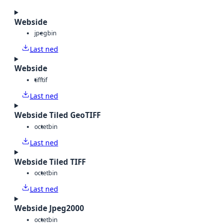
Webside
jpeg
bin
Last ned
Webside
tiff
tif
Last ned
Webside Tiled GeoTIFF
octet
bin
Last ned
Webside Tiled TIFF
octet
bin
Last ned
Webside Jpeg2000
octet
bin