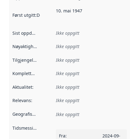
10. mai 1947
Først utgitt
:
Denne datoen sier når dataene i dette datasettet 
Sist oppdatert
:
Ikke oppgitt
Nøyaktighet
:
Ikke oppgitt
Tilgjengelighet
:
Ikke oppgitt
Kompletthet
:
Ikke oppgitt
Aktualitet
:
Ikke oppgitt
Relevans
:
Ikke oppgitt
Geografisk avgrensning
:
Ikke oppgitt
Tidsmessig avgrensning
:
Fra
:
2024-09-