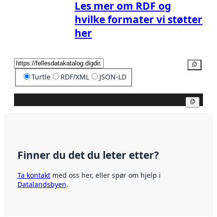
Les mer om RDF og
hvilke formater vi støtter
her
Kopier
Turtle
RDF/XML
JSON-LD
Kopier
Finner du det du leter etter?
Ta kontakt
med oss her, eller spør om hjelp i
Datalandsbyen
.