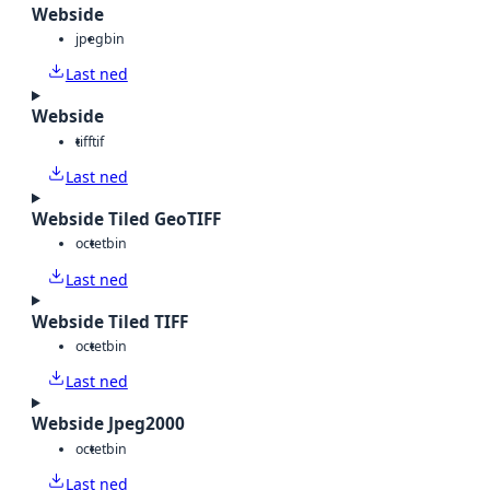
Webside
jpeg
bin
Last ned
Webside
tiff
tif
Last ned
Webside Tiled GeoTIFF
octet
bin
Last ned
Webside Tiled TIFF
octet
bin
Last ned
Webside Jpeg2000
octet
bin
Last ned