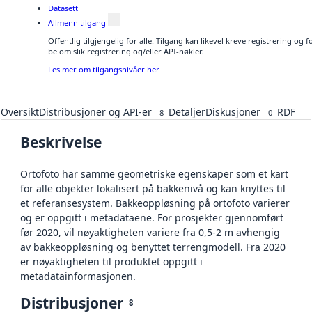
Datasett
Allmenn tilgang
Offentlig tilgjengelig for alle. Tilgang kan likevel kreve registrering o
be om slik registrering og/eller API-nøkler.
Les mer om tilgangsnivåer her
Oversikt
Distribusjoner og API-er
Detaljer
Diskusjoner
RDF
8
0
Beskrivelse
Ortofoto har samme geometriske egenskaper som et kart
for alle objekter lokalisert på bakkenivå og kan knyttes til
et referansesystem. Bakkeoppløsning på ortofoto varierer
og er oppgitt i metadataene. For prosjekter gjennomført
før 2020, vil nøyaktigheten variere fra 0,5-2 m avhengig
av bakkeoppløsning og benyttet terrengmodell. Fra 2020
er nøyaktigheten til produktet oppgitt i
metadatainformasjonen.
Distribusjoner
8