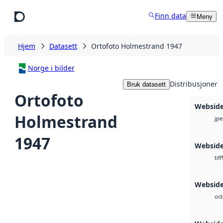
Hopp til hovedinnhold
Finn data
Meny
Hjem
Datasett
Ortofoto Holmestrand 1947
Norge i bilder
Distribusjoner
Bruk datasett
Ortofoto
Websid
Holmestrand
jp
1947
Websid
tiff
Webside
oct