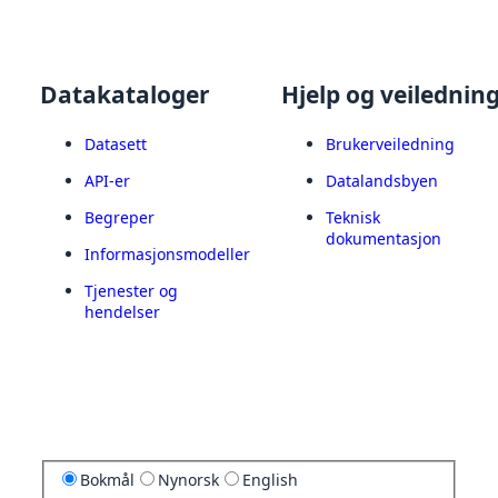
Datakataloger
Hjelp og veilednin
Datasett
Brukerveiledning
API-er
Datalandsbyen
Begreper
Teknisk
dokumentasjon
Informasjonsmodeller
Tjenester og
hendelser
Bokmål
Nynorsk
English