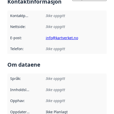
Kontaktinformasjon
Kontaktpunkt
:
Ikke oppgitt
Nettside
:
Ikke oppgitt
E-post
:
info@kartverket.no
Telefon
:
Ikke oppgitt
Om dataene
Språk
:
Ikke oppgitt
Innholdsleverandører
Ikke oppgitt
:
Opphav
:
Ikke oppgitt
Oppdateringsfrekvens
Ikke Planlagt
: