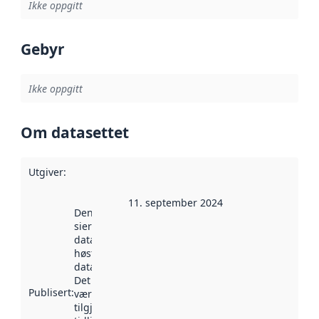
Ikke oppgitt
Gebyr
Ikke oppgitt
Om datasettet
Utgiver
:
11. september 2024
Denne datoen
sier når
datasettet ble
høstet av
data.norge.no.
Det kan ha
Publisert
:
vært
tilgjengelig