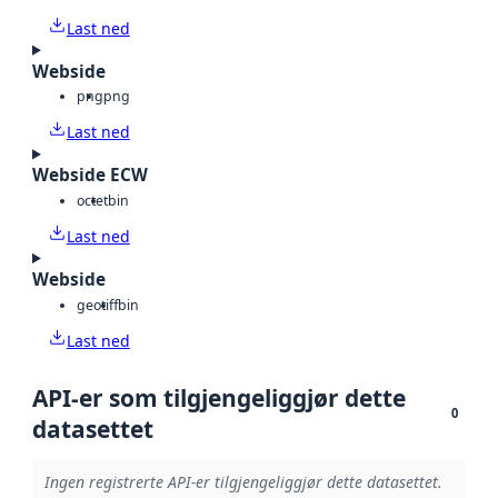
Last ned
Webside
png
png
Last ned
Webside ECW
octet
bin
Last ned
Webside
geotiff
bin
Last ned
API-er som tilgjengeliggjør dette
0
datasettet
Ingen registrerte API-er tilgjengeliggjør dette datasettet.