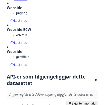
Webside
png
png
Last ned
Webside ECW
octet
bin
Last ned
Webside
geotiff
bin
Last ned
API-er som tilgjengeliggjør dette
0
datasettet
Ingen registrerte API-er tilgjengeliggjør dette datasettet.
Skjul tomme rader