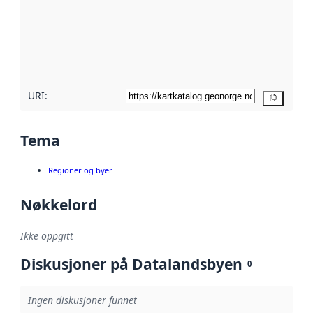
avmetadata.
Les mer om
metadatakvalitet
her
URI:
Kopier
Tema
Regioner og byer
Nøkkelord
Ikke oppgitt
Diskusjoner på Datalandsbyen
0
Ingen diskusjoner funnet