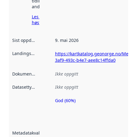
tidligere
andre steder.
Les mer om
høsting her
Sist oppdatert
:
9. mai 2026
Landingsside
:
https://kartkatalog.geonorge.no/Metad
3af9-493c-b4e7-aee8c14ffda0
Dokumentasjon
:
Ikke oppgitt
Datasettype
:
Ikke oppgitt
God (60%)
Metadatakvalitet
er en indikator
på hvor godt
datasettene er
beskrevet ved
Metadatakvalitet
:
hjelp