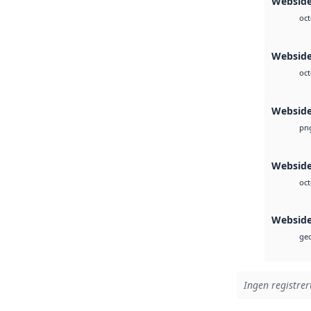
Webside
oct
Webside
oct
Websid
pn
Websid
oct
Websid
geo
Ingen registrer