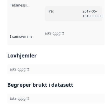
Tidsmessig avgrensning
:
Fra
:
2017-06-
13T00:00:00Z
Ikke oppgitt
I samsvar med
:
Referanse til en implementasjonsregel eller a
Lovhjemler
Ikke oppgitt
Begreper brukt i datasett
Ikke oppgitt