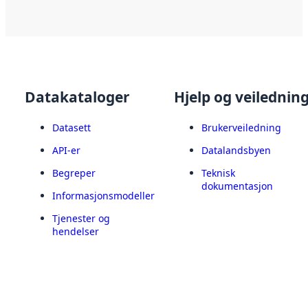
Datakataloger
Hjelp og veilednin
Datasett
Brukerveiledning
API-er
Datalandsbyen
Begreper
Teknisk
dokumentasjon
Informasjonsmodeller
Tjenester og
hendelser