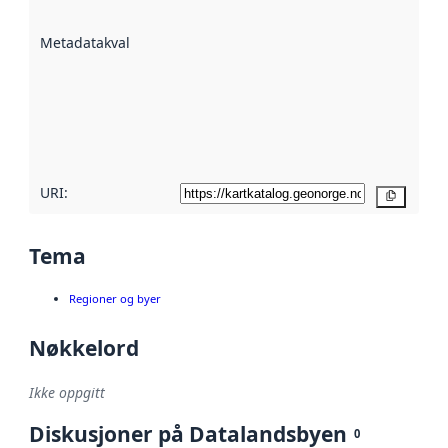
datasettene er
beskrevet ved
Metadatakvalitet
:
hjelp
avmetadata.
Les mer om
metadatakvalitet
her
URI:
Kopier
Tema
Regioner og byer
Nøkkelord
Ikke oppgitt
Diskusjoner på Datalandsbyen
0