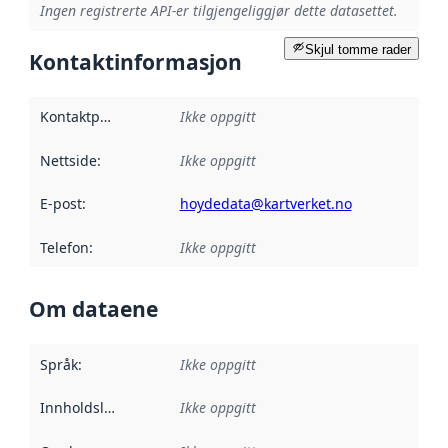
Ingen registrerte API-er tilgjengeliggjør dette datasettet.
Skjul tomme rader
Kontaktinformasjon
Kontaktpunkt
:
Ikke oppgitt
Nettside
:
Ikke oppgitt
E-post
:
hoydedata@kartverket.no
Telefon
:
Ikke oppgitt
Om dataene
Språk
:
Ikke oppgitt
Innholdsleverandører
Ikke oppgitt
: