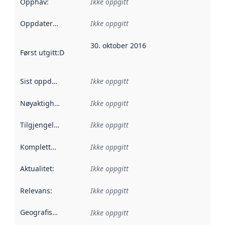
Opphav
:
Ikke oppgitt
Oppdateringsfrekvens
Ikke oppgitt
:
30. oktober 2016
Først utgitt
:
Denne datoen sier når dataene i dette datasettet 
Sist oppdatert
:
Ikke oppgitt
Nøyaktighet
:
Ikke oppgitt
Tilgjengelighet
:
Ikke oppgitt
Kompletthet
:
Ikke oppgitt
Aktualitet
:
Ikke oppgitt
Relevans
:
Ikke oppgitt
Geografisk avgrensning
:
Ikke oppgitt