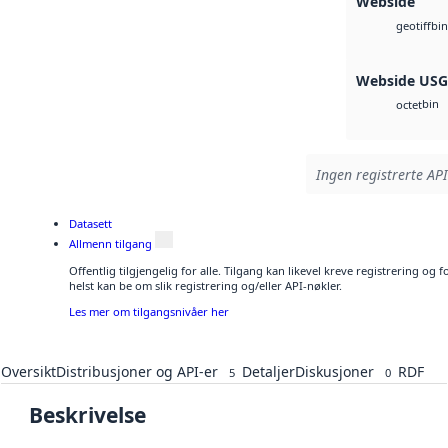
Webside
bin
geotiff
Webside US
bin
octet
Ingen registrerte API
Datasett
Allmenn tilgang
Offentlig tilgjengelig for alle. Tilgang kan likevel kreve registrering o
helst kan be om slik registrering og/eller API-nøkler.
Les mer om tilgangsnivåer her
Oversikt
Distribusjoner og API-er
Detaljer
Diskusjoner
RDF
5
0
Beskrivelse