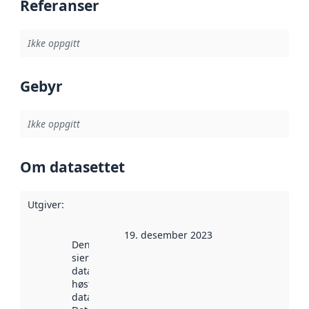
Referanser
Ikke oppgitt
Gebyr
Ikke oppgitt
Om datasettet
Utgiver
:
19. desember 2023
Denne datoen
sier når
datasettet ble
høstet av
data.norge.no.