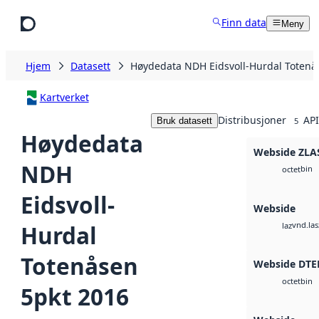
Hopp til hovedinnhold
Finn data
Meny
Hjem
Datasett
Høydedata NDH Eidsvoll-Hurdal Totenå
Kartverket
Distribusjoner
API
Bruk datasett
5
Høydedata
Webside ZLA
NDH
bin
octet
Eidsvoll-
Webside
vnd.las
Hurdal
laz
Totenåsen
Webside DTE
bin
octet
5pkt 2016