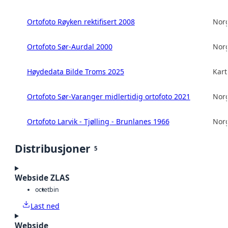
Ortofoto Røyken rektifisert 2008
Norg
Ortofoto Sør-Aurdal 2000
Norg
Høydedata Bilde Troms 2025
Kart
Ortofoto Sør-Varanger midlertidig ortofoto 2021
Norg
Ortofoto Larvik - Tjølling - Brunlanes 1966
Norg
Distribusjoner
5
Webside ZLAS
octet
bin
Last ned
Webside