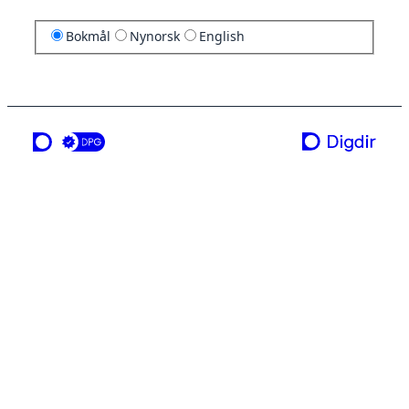
Bokmål
Nynorsk
English
en tjeneste fra