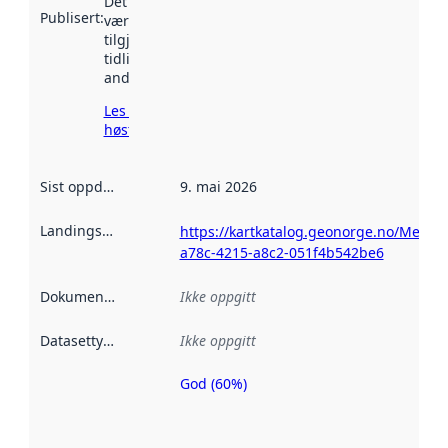
Det kan ha
Publisert
:
vært
tilgjengelig
tidligere
andre steder.
Les mer om
høsting her
Sist oppdatert
:
9. mai 2026
Landingsside
:
https://kartkatalog.geonorge.no/Metad
a78c-4215-a8c2-051f4b542be6
Dokumentasjon
:
Ikke oppgitt
Datasettype
:
Ikke oppgitt
God (60%)
Metadatakvalitet
er en indikator
på hvor godt