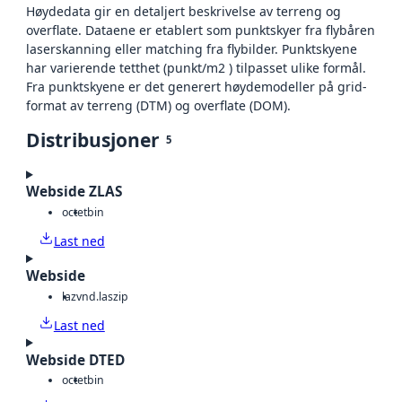
Høydedata gir en detaljert beskrivelse av terreng og
overflate. Dataene er etablert som punktskyer fra flybåren
laserskanning eller matching fra flybilder. Punktskyene
har varierende tetthet (punkt/m2 ) tilpasset ulike formål.
Fra punktskyene er det generert høydemodeller på grid-
format av terreng (DTM) og overflate (DOM).
Distribusjoner
5
Webside ZLAS
octet
bin
Last ned
Webside
laz
vnd.laszip
Last ned
Webside DTED
octet
bin