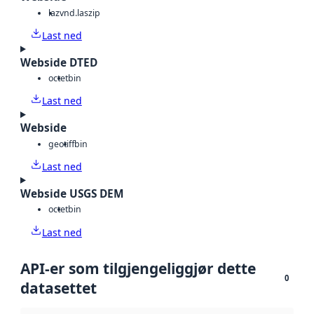
laz
vnd.laszip
Last ned
Webside DTED
octet
bin
Last ned
Webside
geotiff
bin
Last ned
Webside USGS DEM
octet
bin
Last ned
API-er som tilgjengeliggjør dette
0
datasettet