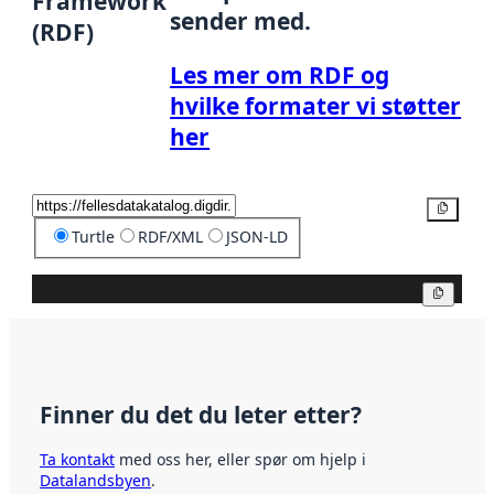
Framework
sender med.
(RDF)
Les mer om RDF og
hvilke formater vi støtter
her
Kopier
Turtle
RDF/XML
JSON-LD
Kopier
Finner du det du leter etter?
Ta kontakt
med oss her, eller spør om hjelp i
Datalandsbyen
.