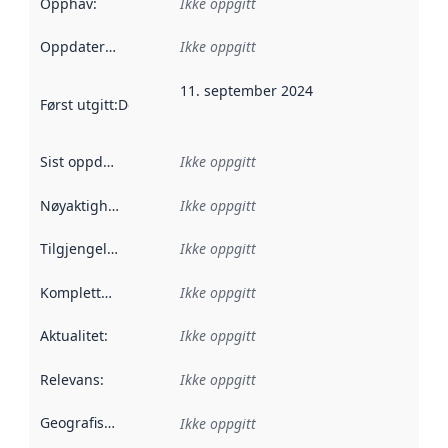
Opphav
:
Ikke oppgitt
Oppdateringsfrekvens
Ikke oppgitt
:
11. september 2024
Først utgitt
:
Denne datoen sier når dataene i dette datasettet 
Sist oppdatert
:
Ikke oppgitt
Nøyaktighet
:
Ikke oppgitt
Tilgjengelighet
:
Ikke oppgitt
Kompletthet
:
Ikke oppgitt
Aktualitet
:
Ikke oppgitt
Relevans
:
Ikke oppgitt
Geografisk avgrensning
:
Ikke oppgitt