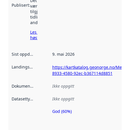
Det kan ha
Publisert
:
vært
tilgjengelig
tidligere
andre steder.
Les mer om
høsting her
Sist oppdatert
:
9. mai 2026
Landingsside
:
https://kartkatalog.geonorge.no/Metad
8933-4580-92ec-b367114d8851
Dokumentasjon
:
Ikke oppgitt
Datasettype
:
Ikke oppgitt
God (60%)
Metadatakvalitet
er en indikator
på hvor godt