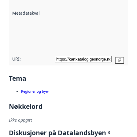
datasettene er
beskrevet ved
Metadatakvalitet
:
hjelp
avmetadata.
Les mer om
metadatakvalitet
her
URI:
Kopier
Tema
Regioner og byer
Nøkkelord
Ikke oppgitt
Diskusjoner på Datalandsbyen
0