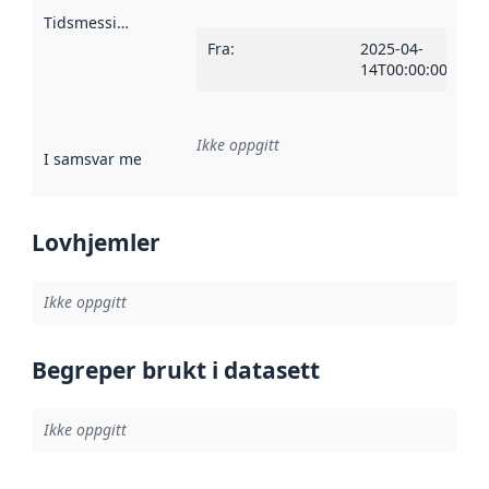
Tidsmessig avgrensning
:
Fra
:
2025-04-
14T00:00:00Z
Ikke oppgitt
I samsvar med
:
Referanse til en implementasjonsregel eller a
Lovhjemler
Ikke oppgitt
Begreper brukt i datasett
Ikke oppgitt