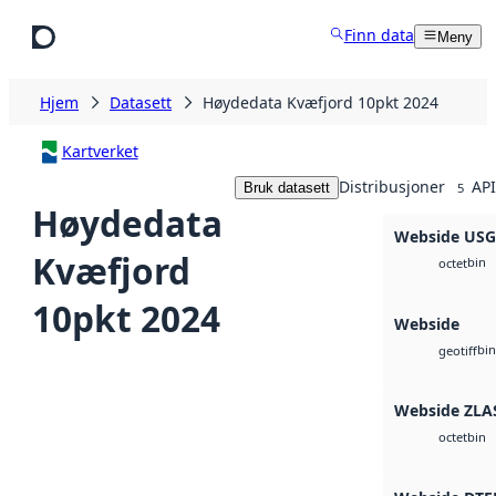
Hopp til hovedinnhold
Finn data
Meny
Hjem
Datasett
Høydedata Kvæfjord 10pkt 2024
Kartverket
Distribusjoner
API
Bruk datasett
5
Høydedata
Webside US
Kvæfjord
bin
octet
10pkt 2024
Webside
bin
geotiff
Webside ZLA
bin
octet