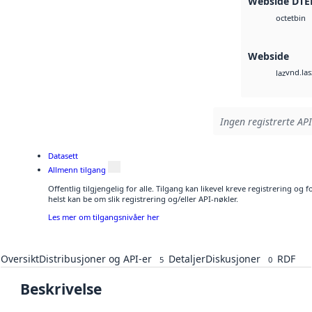
Webside DTE
bin
octet
Webside
vnd.las
laz
Ingen registrerte API
Datasett
Allmenn tilgang
Offentlig tilgjengelig for alle. Tilgang kan likevel kreve registrering o
helst kan be om slik registrering og/eller API-nøkler.
Les mer om tilgangsnivåer her
Oversikt
Distribusjoner og API-er
Detaljer
Diskusjoner
RDF
5
0
Beskrivelse