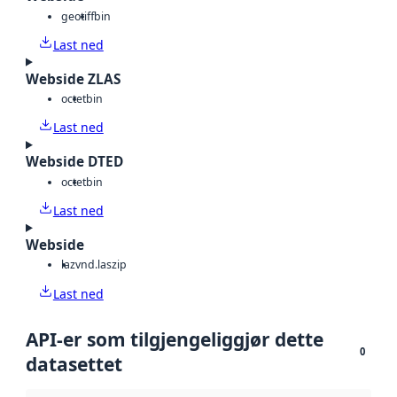
geotiff
bin
Last ned
Webside ZLAS
octet
bin
Last ned
Webside DTED
octet
bin
Last ned
Webside
laz
vnd.laszip
Last ned
API-er som tilgjengeliggjør dette
0
datasettet