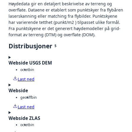
Høydedata gir en detaljert beskrivelse av terreng og
overflate. Dataene er etablert som punktskyer fra flybåren
laserskanning eller matching fra flybilder. Punktskyene
har varierende tetthet (punkt/m2 ) tilpasset ulike formål.
Fra punktskyene er det generert høydemodeller på grid-
format av terreng (DTM) og overflate (DOM).
Distribusjoner
5
Webside USGS DEM
octet
bin
Last ned
Webside
geotiff
bin
Last ned
Webside ZLAS
octet
bin