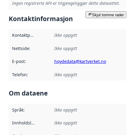
Ingen registrerte API-er tilgjengeliggjør dette datasettet.
Skjul tomme rader
Kontaktinformasjon
Kontaktpunkt
:
Ikke oppgitt
Nettside
:
Ikke oppgitt
E-post
:
hoydedata@kartverket.no
Telefon
:
Ikke oppgitt
Om dataene
Språk
:
Ikke oppgitt
Innholdsleverandører
Ikke oppgitt
: