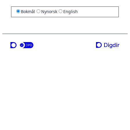
Bokmål
Nynorsk
English
en tjeneste fra