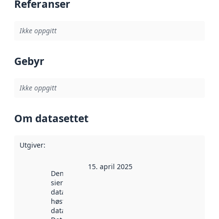
Referanser
Ikke oppgitt
Gebyr
Ikke oppgitt
Om datasettet
Utgiver
:
15. april 2025
Denne datoen
sier når
datasettet ble
høstet av
data.norge.no.