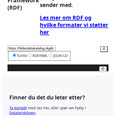
Framework
sender med.
(RDF)
Les mer om RDF og
hvilke formater vi støtter
her
Kopier
Turtle
RDF/XML
JSON-LD
Kopier
Finner du det du leter etter?
Ta kontakt
med oss her, eller spør om hjelp i
Datalandsbyen
.