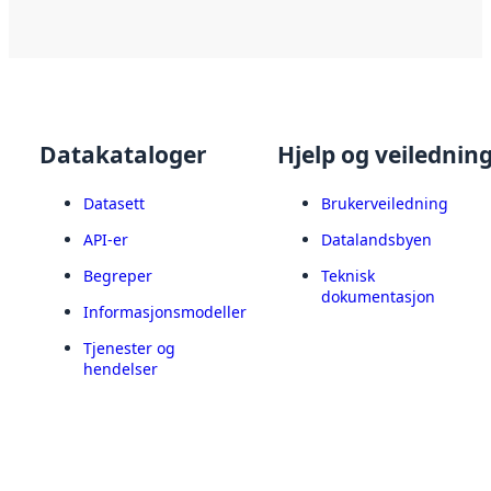
Datakataloger
Hjelp og veilednin
Datasett
Brukerveiledning
API-er
Datalandsbyen
Begreper
Teknisk
dokumentasjon
Informasjonsmodeller
Tjenester og
hendelser