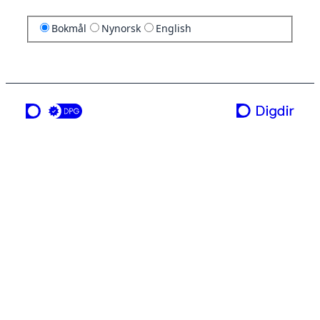
Bokmål
Nynorsk
English
en tjeneste fra