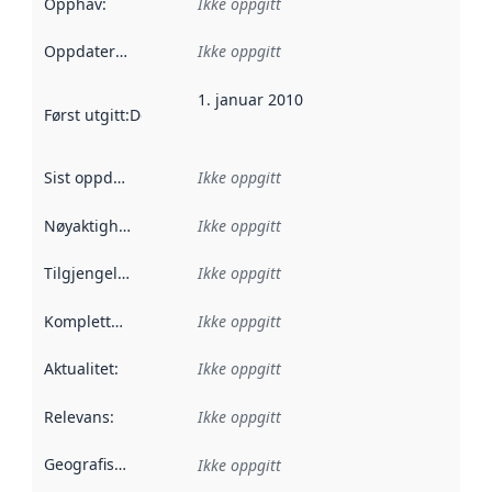
Opphav
:
Ikke oppgitt
Oppdateringsfrekvens
Ikke oppgitt
:
1. januar 2010
Først utgitt
:
Denne datoen sier når dataene i dette datasettet 
Sist oppdatert
:
Ikke oppgitt
Nøyaktighet
:
Ikke oppgitt
Tilgjengelighet
:
Ikke oppgitt
Kompletthet
:
Ikke oppgitt
Aktualitet
:
Ikke oppgitt
Relevans
:
Ikke oppgitt
Geografisk avgrensning
:
Ikke oppgitt