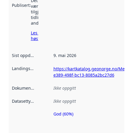
Det kan ha
Publisert
:
vært
tilgjengelig
tidligere
andre steder.
Les mer om
høsting her
Sist oppdatert
:
9. mai 2026
Landingsside
:
https://kartkatalog.geonorge.no/Metad
e389-498f-bc13-8085a2bc27d6
Dokumentasjon
:
Ikke oppgitt
Datasettype
:
Ikke oppgitt
God (60%)
Metadatakvalitet
er en indikator
på hvor godt