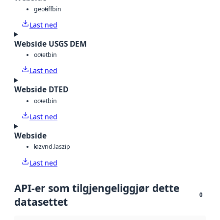
geotiff
bin
Last ned
Webside USGS DEM
octet
bin
Last ned
Webside DTED
octet
bin
Last ned
Webside
laz
vnd.laszip
Last ned
API-er som tilgjengeliggjør dette
0
datasettet