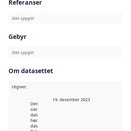
Referanser
Ikke oppgitt
Gebyr
Ikke oppgitt
Om datasettet
Utgiver
:
19. desember 2023
Denne datoen
sier når
datasettet ble
høstet av
data.norge.no.