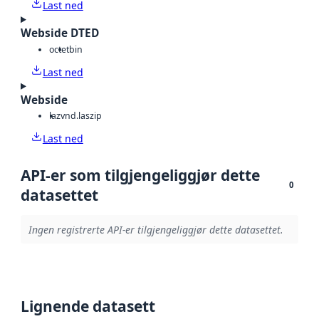
Last ned
Webside DTED
octet
bin
Last ned
Webside
laz
vnd.laszip
Last ned
API-er som tilgjengeliggjør dette
0
datasettet
Ingen registrerte API-er tilgjengeliggjør dette datasettet.
Lignende datasett