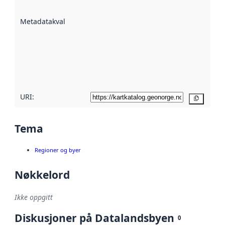
datasettene er
beskrevet ved
Metadatakvalitet
:
hjelp
avmetadata.
Les mer om
metadatakvalitet
her
URI:
Kopier
Tema
Regioner og byer
Nøkkelord
Ikke oppgitt
Diskusjoner på Datalandsbyen
0