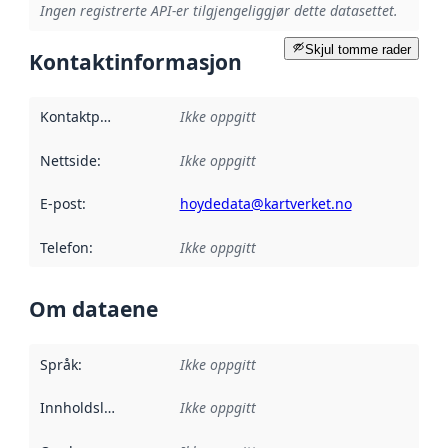
Ingen registrerte API-er tilgjengeliggjør dette datasettet.
Skjul tomme rader
Kontaktinformasjon
Kontaktpunkt
:
Ikke oppgitt
Nettside
:
Ikke oppgitt
E-post
:
hoydedata@kartverket.no
Telefon
:
Ikke oppgitt
Om dataene
Språk
:
Ikke oppgitt
Innholdsleverandører
Ikke oppgitt
: