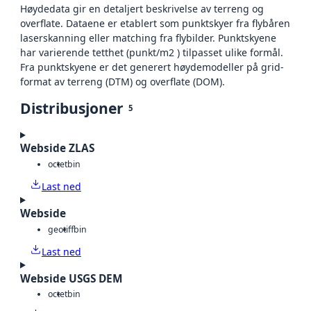
Høydedata gir en detaljert beskrivelse av terreng og
overflate. Dataene er etablert som punktskyer fra flybåren
laserskanning eller matching fra flybilder. Punktskyene
har varierende tetthet (punkt/m2 ) tilpasset ulike formål.
Fra punktskyene er det generert høydemodeller på grid-
format av terreng (DTM) og overflate (DOM).
Distribusjoner
5
Webside ZLAS
octet
bin
Last ned
Webside
geotiff
bin
Last ned
Webside USGS DEM
octet
bin