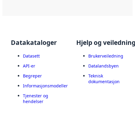
Datakataloger
Hjelp og veilednin
Datasett
Brukerveiledning
API-er
Datalandsbyen
Begreper
Teknisk
dokumentasjon
Informasjonsmodeller
Tjenester og
hendelser