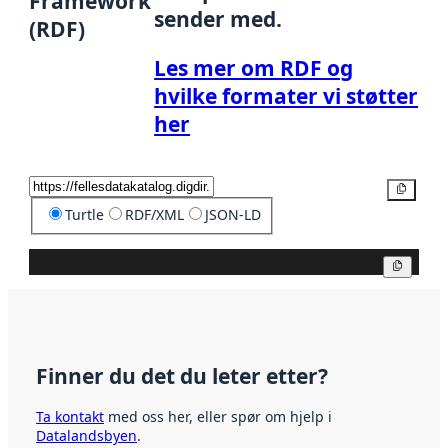
Framework
sender med.
(RDF)
Les mer om RDF og
hvilke formater vi støtter
her
Kopier
Turtle
RDF/XML
JSON-LD
Kopier
Finner du det du leter etter?
Ta kontakt
med oss her, eller spør om hjelp i
Datalandsbyen
.