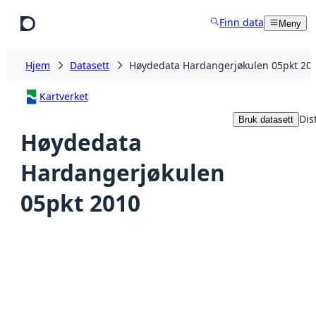
Hopp til hovedinnhold
Finn data
Meny
Hjem
Datasett
Høydedata Hardangerjøkulen 05pkt 20
Kartverket
Dis
Bruk datasett
Høydedata
Hardangerjøkulen
05pkt 2010