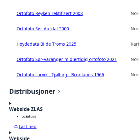
Ortofoto Røyken rektifisert 2008
Norg
Ortofoto Sør-Aurdal 2000
Norg
Høydedata Bilde Troms 2025
Kart
Ortofoto Sør-Varanger midlertidig ortofoto 2021
Norg
Ortofoto Larvik - Tjølling - Brunlanes 1966
Norg
Distribusjoner
5
Webside ZLAS
octet
bin
Last ned
Webside