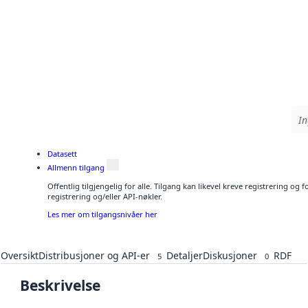
In
Datasett
Allmenn tilgang
Offentlig tilgjengelig for alle. Tilgang kan likevel kreve registrering o
registrering og/eller API-nøkler.
Les mer om tilgangsnivåer her
Oversikt
Distribusjoner og API-er
Detaljer
Diskusjoner
RDF
5
0
Beskrivelse