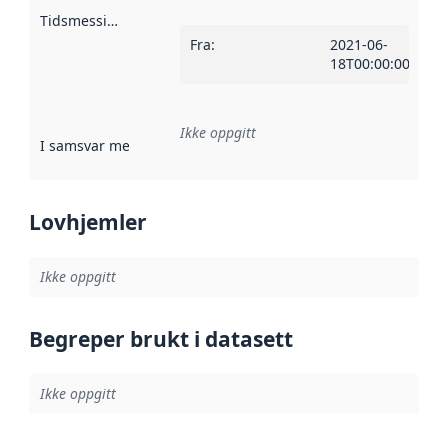
Tidsmessig avgrensning
:
Fra
:
2021-06-
18T00:00:00Z
Ikke oppgitt
I samsvar med
:
Referanse til en implementasjonsregel eller a
Lovhjemler
Ikke oppgitt
Begreper brukt i datasett
Ikke oppgitt