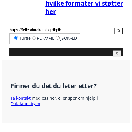
hvilke formater vi støtter
her
Kopier
Turtle
RDF/XML
JSON-LD
Kopier
Finner du det du leter etter?
Ta kontakt
med oss her, eller spør om hjelp i
Datalandsbyen
.