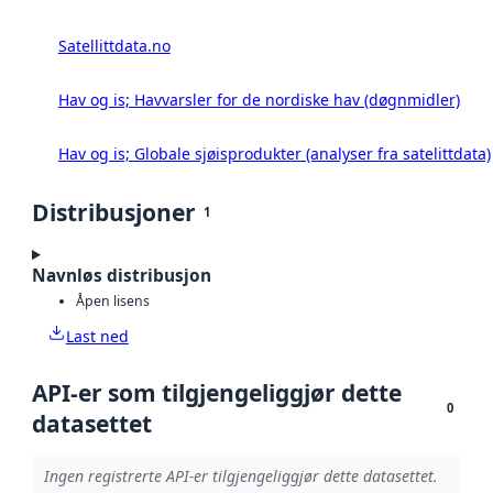
Satellittdata.no
Hav og is; Havvarsler for de nordiske hav (døgnmidler)
Hav og is; Globale sjøisprodukter (analyser fra satelittdata)
Distribusjoner
1
Navnløs distribusjon
Åpen lisens
Last ned
API-er som tilgjengeliggjør dette
0
datasettet
Ingen registrerte API-er tilgjengeliggjør dette datasettet.