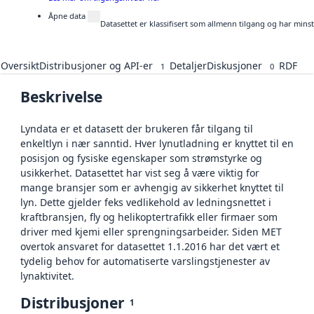
Åpne data
Datasettet er klassifisert som allmenn tilgang og har mins
Oversikt
Distribusjoner og API-er
Detaljer
Diskusjoner
RDF
1
0
Beskrivelse
Lyndata er et datasett der brukeren får tilgang til
enkeltlyn i nær sanntid. Hver lynutladning er knyttet til en
posisjon og fysiske egenskaper som strømstyrke og
usikkerhet. Datasettet har vist seg å være viktig for
mange bransjer som er avhengig av sikkerhet knyttet til
lyn. Dette gjelder feks vedlikehold av ledningsnettet i
kraftbransjen, fly og helikoptertrafikk eller firmaer som
driver med kjemi eller sprengningsarbeider. Siden MET
overtok ansvaret for datasettet 1.1.2016 har det vært et
tydelig behov for automatiserte varslingstjenester av
lynaktivitet.
Distribusjoner
1