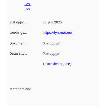
Les mer om
høsting her
Sist oppdatert
:
30. juli 2025
Landingsside
:
https://lyn.met.no/
Dokumentasjon
:
Ikke oppgitt
Datasettype
:
Ikke oppgitt
Tilstrekkelig (34%)
Metadatakvalitet
er en indikator
på hvor godt
datasettene er
beskrevet ved
Metadatakvalitet
:
hjelp
avmetadata.
Les mer om