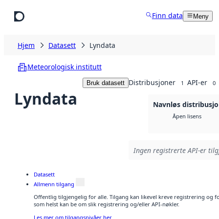
Hopp til hovedinnhold
Finn data
Meny
Hjem
Datasett
Lyndata
Meteorologisk institutt
Distribusjoner
API-er
Bruk datasett
1
0
Lyndata
Navnløs distribusj
Åpen lisens
Ingen registrerte API-er til
Datasett
Allmenn tilgang
Offentlig tilgjengelig for alle. Tilgang kan likevel kreve registrering og
som helst kan be om slik registrering og/eller API-nøkler.
Les mer om tilgangsnivåer her