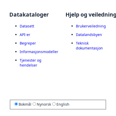
Datakataloger
Hjelp og veilednin
Datasett
Brukerveiledning
API-er
Datalandsbyen
Begreper
Teknisk
dokumentasjon
Informasjonsmodeller
Tjenester og
hendelser
Bokmål
Nynorsk
English