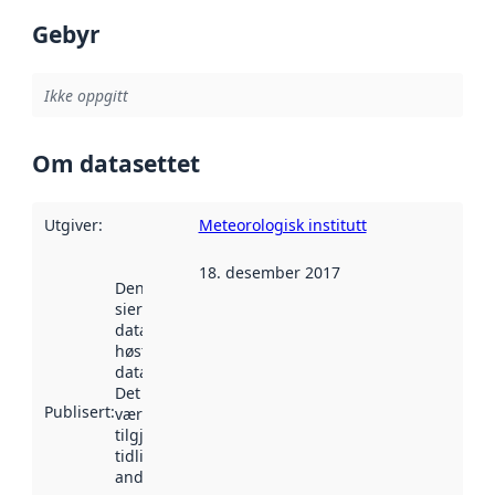
Gebyr
Ikke oppgitt
Om datasettet
Utgiver
:
Meteorologisk institutt
18. desember 2017
Denne datoen
sier når
datasettet ble
høstet av
data.norge.no.
Det kan ha
Publisert
:
vært
tilgjengelig
tidligere
andre steder.