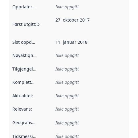
Oppdateringsfrekvens
Ikke oppgitt
:
27. oktober 2017
Først utgitt
:
Denne datoen sier når dataene i dette datasettet 
Sist oppdatert
:
11. januar 2018
Nøyaktighet
:
Ikke oppgitt
Tilgjengelighet
:
Ikke oppgitt
Kompletthet
:
Ikke oppgitt
Aktualitet
:
Ikke oppgitt
Relevans
:
Ikke oppgitt
Geografisk avgrensning
:
Ikke oppgitt
Tidsmessig avgrensning
Ikke oppgitt
: