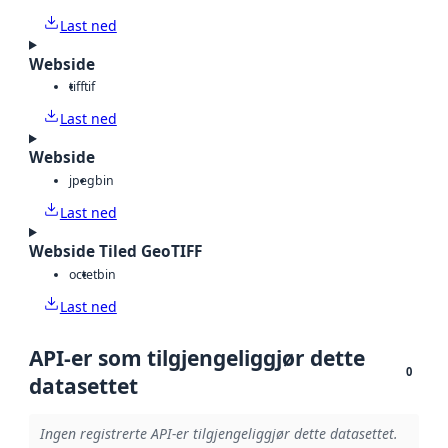
Last ned
Webside
tiff
tif
Last ned
Webside
jpeg
bin
Last ned
Webside Tiled GeoTIFF
octet
bin
Last ned
API-er som tilgjengeliggjør dette
0
datasettet
Ingen registrerte API-er tilgjengeliggjør dette datasettet.