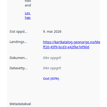
tidligere
andre steder.
Les mer om
høsting her
Sist oppdatert
:
9. mai 2026
Landingsside
:
https://kartkatalog.geonorge.no/Metad
ff20-45f9-bcd3-e42f6e7ef90d
Dokumentasjon
:
Ikke oppgitt
Datasettype
:
Ikke oppgitt
God (60%)
Metadatakvalitet
er en indikator
på hvor godt
datasettene er
beskrevet ved
Metadatakvalitet
:
hjelp