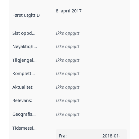
8. april 2017
Først utgitt
:
Denne datoen sier når dataene i dette datasettet 
Sist oppdatert
:
Ikke oppgitt
Nøyaktighet
:
Ikke oppgitt
Tilgjengelighet
:
Ikke oppgitt
Kompletthet
:
Ikke oppgitt
Aktualitet
:
Ikke oppgitt
Relevans
:
Ikke oppgitt
Geografisk avgrensning
:
Ikke oppgitt
Tidsmessig avgrensning
:
Fra
:
2018-01-