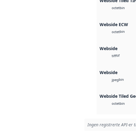
Webside Tiled TI
bin
octet
Webside ECW
bin
octet
Webside
tif
tiff
Webside
bin
jpeg
Webside Tiled Ge
bin
octet
Ingen registrerte API-er t