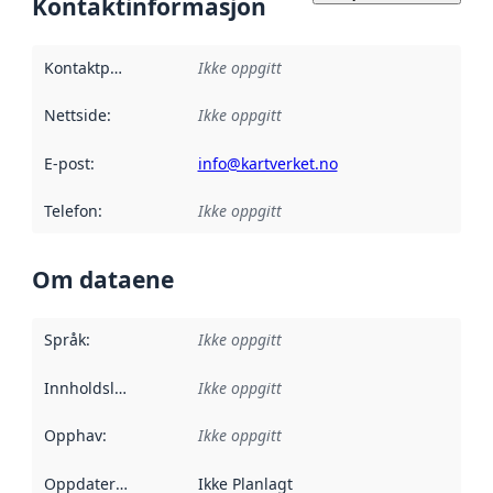
Kontaktinformasjon
Kontaktpunkt
:
Ikke oppgitt
Nettside
:
Ikke oppgitt
E-post
:
info@kartverket.no
Telefon
:
Ikke oppgitt
Om dataene
Språk
:
Ikke oppgitt
Innholdsleverandører
Ikke oppgitt
:
Opphav
:
Ikke oppgitt
Oppdateringsfrekvens
Ikke Planlagt
: