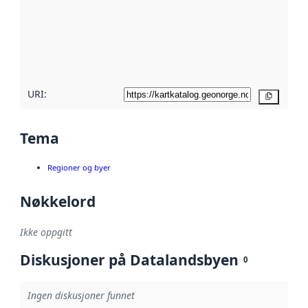
avmetadata.
Les mer om
metadatakvalitet
her
URI:
Kopier
Tema
Regioner og byer
Nøkkelord
Ikke oppgitt
Diskusjoner på Datalandsbyen
0
Ingen diskusjoner funnet