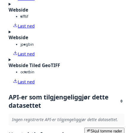
Webside
tiff
tif
Last ned
Webside
jpeg
bin
Last ned
Webside Tiled GeoTIFF
octet
bin
Last ned
API-er som tilgjengeliggjør dette
0
datasettet
Ingen registrerte API-er tilgjengeliggjør dette datasettet.
Skjul tomme rader