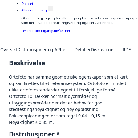
Datasett
Allmenn tilgang
Offentlig tilgjengelig for alle. Tilgang kan likevel kreve registrering og
som helst kan be om slik registrering og/eller API-nøkler.
Les mer om tilgangsnivåer her
Oversikt
Distribusjoner og API-er
Detaljer
Diskusjoner
RDF
8
0
Beskrivelse
Ortofoto har samme geometriske egenskaper som et kart
og kan knyttes til et referansesystem. Ortofoto er inndelt i
ulike ortofotostandarder egnet til forskjellige formål.
Ortofoto 10: Dekker normalt byområder og
utbyggingsområder der det er behov for god
stedfestingsnøyaktighet og høy oppløsning.
Bakkeoppløsningen er som regel 0,04 – 0,15 m.
Nøyaktighet ± 0.35 m.
Distribusjoner
8