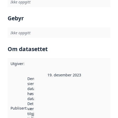
Ikke oppgitt
Gebyr
Ikke oppgitt
Om datasettet
Utgiver
:
19. desember 2023
Denne datoen
sier når
datasettet ble
høstet av
data.norge.no.
Det kan ha
Publisert
:
vært
tilgjengelig