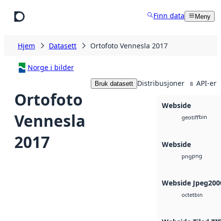
Hopp til hovedinnhold
Finn data
Meny
Hjem
Datasett
Ortofoto Vennesla 2017
Norge i bilder
Distribusjoner
API-er
Bruk datasett
8
Ortofoto
Webside
Vennesla
bin
geotiff
2017
Webside
png
png
Webside Jpeg200
bin
octet