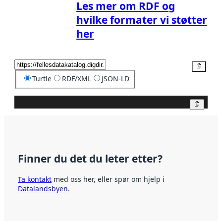
Les mer om RDF og
hvilke formater vi støtter
her
Kopier
Turtle
RDF/XML
JSON-LD
Kopier
Finner du det du leter etter?
Ta kontakt
med oss her, eller spør om hjelp i
Datalandsbyen
.