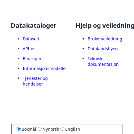
Datakataloger
Hjelp og veilednin
Datasett
Brukerveiledning
API-er
Datalandsbyen
Begreper
Teknisk
dokumentasjon
Informasjonsmodeller
Tjenester og
hendelser
Bokmål
Nynorsk
English