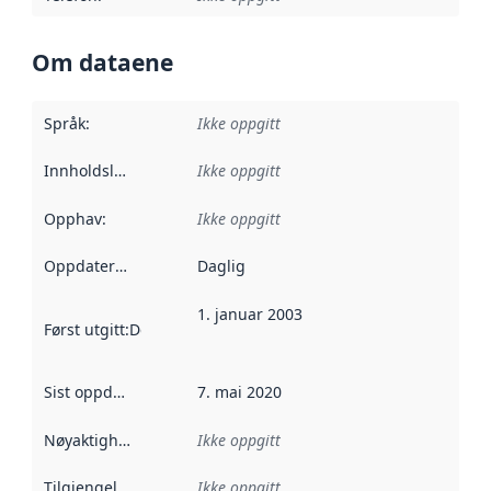
Om dataene
Språk
:
Ikke oppgitt
Innholdsleverandører
Ikke oppgitt
:
Opphav
:
Ikke oppgitt
Oppdateringsfrekvens
Daglig
:
1. januar 2003
Først utgitt
:
Denne datoen sier når dataene i dette datasettet 
Sist oppdatert
:
7. mai 2020
Nøyaktighet
:
Ikke oppgitt
Tilgjengelighet
:
Ikke oppgitt