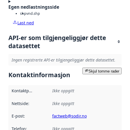
Egen nedlastningsside
shp
vnd.shp
Last ned
API-er som tilgjengeliggjør dette
0
datasettet
Ingen registrerte API-er tilgjengeliggjør dette datasettet.
Skjul tomme rader
Kontaktinformasjon
Kontaktpunkt
:
Ikke oppgitt
Nettside
:
Ikke oppgitt
E-post
:
factweb@sodir.no
Telefon
:
Ikke oppgitt