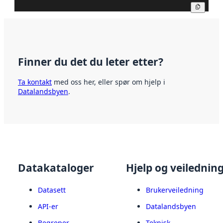
Kopier
Finner du det du leter etter?
Ta kontakt
med oss her, eller spør om hjelp i
Datalandsbyen
.
Datakataloger
Hjelp og veilednin
Datasett
Brukerveiledning
API-er
Datalandsbyen
Begreper
Teknisk