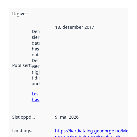
Utgiver
:
18. desember 2017
Denne datoen
sier når
datasettet ble
høstet av
data.norge.no.
Det kan ha
Publisert
:
vært
tilgjengelig
tidligere
andre steder.
Les mer om
høsting her
Sist oppdatert
:
9. mai 2026
Landingsside
:
https://kartkatalog.geonorge.no/Metad