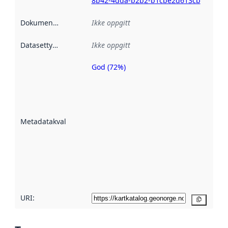
8b42-4dda-b2b2-b1cbe2d613cb
Dokumentasjon
:
Ikke oppgitt
Datasettype
:
Ikke oppgitt
God (72%)
Metadatakvalitet
er en indikator
på hvor godt
datasettene er
beskrevet ved
Metadatakvalitet
:
hjelp
avmetadata.
Les mer om
metadatakvalitet
her
URI:
Kopier