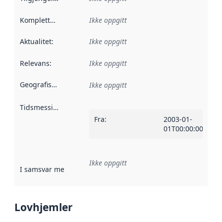
Kompletthet
:
Ikke oppgitt
Aktualitet
:
Ikke oppgitt
Relevans
:
Ikke oppgitt
Geografisk avgrensning
:
Ikke oppgitt
Tidsmessig avgrensning
:
Fra
:
2003-01-
01T00:00:00Z
Ikke oppgitt
I samsvar med
:
Referanse til en implementasjonsregel eller a
Lovhjemler