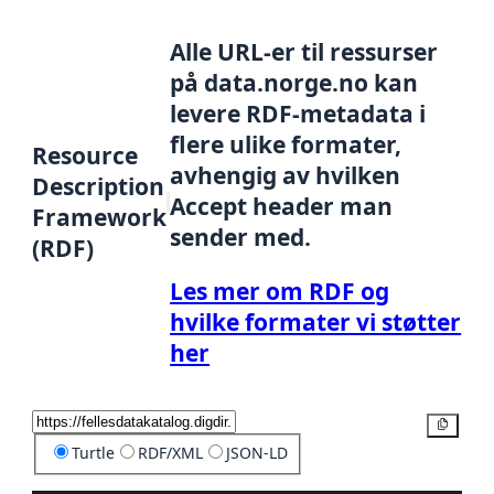
Alle URL-er til ressurser
på data.norge.no kan
levere RDF-metadata i
flere ulike formater,
Resource
avhengig av hvilken
Description
Accept header man
Framework
sender med.
(RDF)
Les mer om RDF og
hvilke formater vi støtter
her
Kopier
Turtle
RDF/XML
JSON-LD