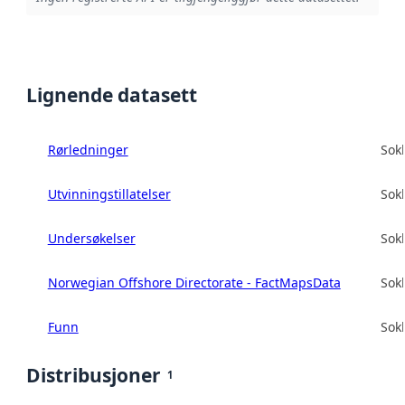
Lignende datasett
Rørledninger
Sokk
Utvinningstillatelser
Sokk
Undersøkelser
Sokk
Norwegian Offshore Directorate - FactMapsData
Sokk
Funn
Sokk
Distribusjoner
1