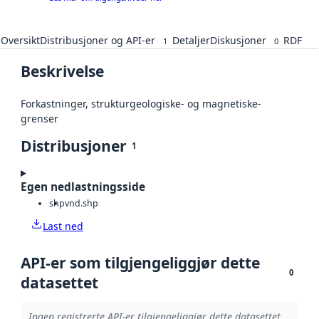
Oversikt
Distribusjoner og API-er
Detaljer
Diskusjoner
RDF
1
0
Beskrivelse
Forkastninger, strukturgeologiske- og magnetiske-
grenser
Distribusjoner
1
Egen nedlastningsside
shp
vnd.shp
Last ned
API-er som tilgjengeliggjør dette
0
datasettet
Ingen registrerte API-er tilgjengeliggjør dette datasettet.