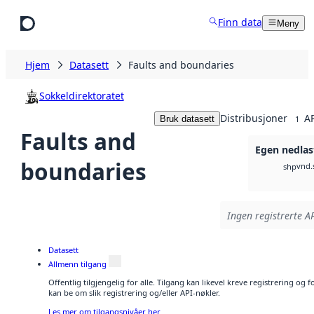
Hopp til hovedinnhold
Finn data
Meny
Hjem
Datasett
Faults and boundaries
Sokkeldirektoratet
Distribusjoner
AP
Bruk datasett
1
Faults and
Egen nedlas
boundaries
vnd.
shp
Ingen registrerte AP
Datasett
Allmenn tilgang
Offentlig tilgjengelig for alle. Tilgang kan likevel kreve registrering o
kan be om slik registrering og/eller API-nøkler.
Les mer om tilgangsnivåer her