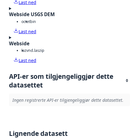
Last ned
Webside USGS DEM
octet
bin
Last ned
Webside
laz
vnd.laszip
Last ned
API-er som tilgjengeliggjør dette
0
datasettet
Ingen registrerte API-er tilgjengeliggjør dette datasettet.
Lignende datasett