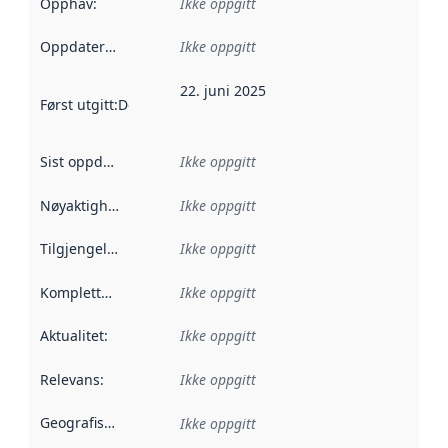
Opphav
:
Ikke oppgitt
Oppdateringsfrekvens
Ikke oppgitt
:
22. juni 2025
Først utgitt
:
Denne datoen sier når dataene i dette datasettet 
Sist oppdatert
:
Ikke oppgitt
Nøyaktighet
:
Ikke oppgitt
Tilgjengelighet
:
Ikke oppgitt
Kompletthet
:
Ikke oppgitt
Aktualitet
:
Ikke oppgitt
Relevans
:
Ikke oppgitt
Geografisk avgrensning
:
Ikke oppgitt