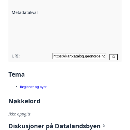
datasettene er
beskrevet ved
Metadatakvalitet
:
hjelp
avmetadata.
Les mer om
metadatakvalitet
her
URI:
Kopier
Tema
Regioner og byer
Nøkkelord
Ikke oppgitt
Diskusjoner på Datalandsbyen
0