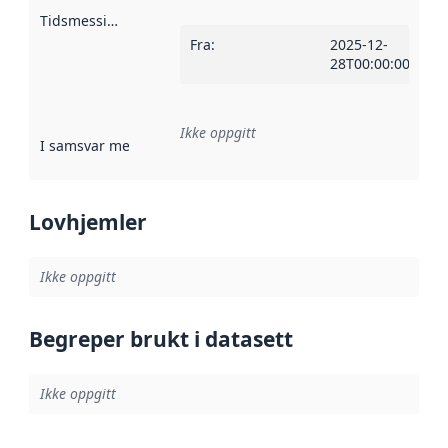
Tidsmessig avgrensning
:
Fra
:
2025-12-
28T00:00:00Z
Ikke oppgitt
I samsvar med
:
Referanse til en implementasjonsregel eller a
Lovhjemler
Ikke oppgitt
Begreper brukt i datasett
Ikke oppgitt