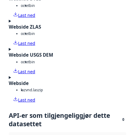
octet
bin
Last ned
Webside ZLAS
octet
bin
Last ned
Webside USGS DEM
octet
bin
Last ned
Webside
laz
vnd.laszip
Last ned
API-er som tilgjengeliggjør dette
0
datasettet