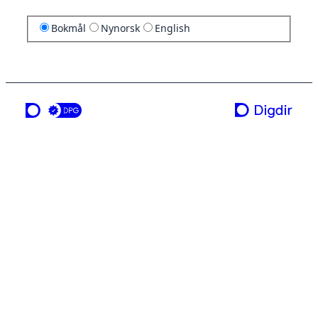
Bokmål
Nynorsk
English
en tjeneste fra