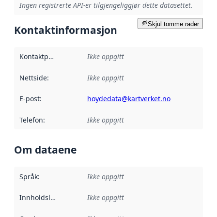
Ingen registrerte API-er tilgjengeliggjør dette datasettet.
Skjul tomme rader
Kontaktinformasjon
Kontaktpunkt
:
Ikke oppgitt
Nettside
:
Ikke oppgitt
E-post
:
hoydedata@kartverket.no
Telefon
:
Ikke oppgitt
Om dataene
Språk
:
Ikke oppgitt
Innholdsleverandører
Ikke oppgitt
: