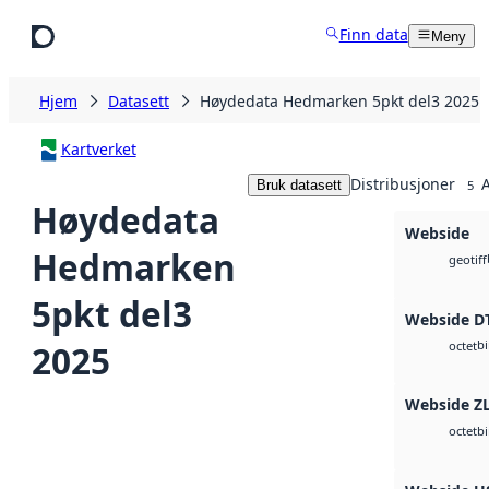
Hopp til hovedinnhold
Finn data
Meny
Hjem
Datasett
Høydedata Hedmarken 5pkt del3 2025
Kartverket
Distribusjoner
A
Bruk datasett
5
Høydedata
Webside
Hedmarken
geotiff
5pkt del3
Webside D
b
2025
octet
Webside Z
b
octet