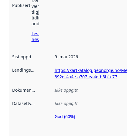
Det kan ha
Publisert
:
vært
tilgjengelig
tidligere
andre steder.
Les mer om
høsting her
Sist oppdatert
:
9. mai 2026
Landingsside
:
https://kartkatalog.geonorge.no/Metad
892d-4a4e-a707-ea4efb3b1c77
Dokumentasjon
:
Ikke oppgitt
Datasettype
:
Ikke oppgitt
God (60%)
Metadatakvalitet
er en indikator
på hvor godt