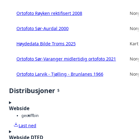
Ortofoto Røyken rektifisert 2008
Norg
Ortofoto Sør-Aurdal 2000
Norg
Høydedata Bilde Troms 2025
Kart
Ortofoto Sør-Varanger midlertidig ortofoto 2021
Norg
Ortofoto Larvik - Tjølling - Brunlanes 1966
Norg
Distribusjoner
5
Webside
geotiff
bin
Last ned
Webside DTED