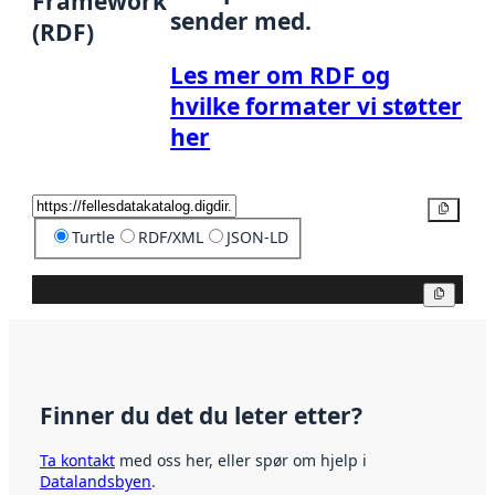
Framework
sender med.
(RDF)
Les mer om RDF og
hvilke formater vi støtter
her
Kopier
Turtle
RDF/XML
JSON-LD
Kopier
Finner du det du leter etter?
Ta kontakt
med oss her, eller spør om hjelp i
Datalandsbyen
.