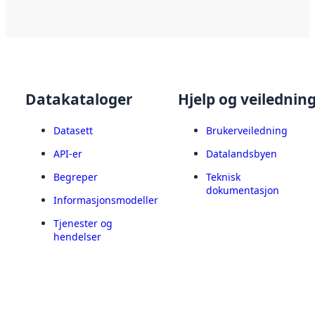
Datakataloger
Hjelp og veilednin
Datasett
Brukerveiledning
API-er
Datalandsbyen
Begreper
Teknisk
dokumentasjon
Informasjonsmodeller
Tjenester og
hendelser