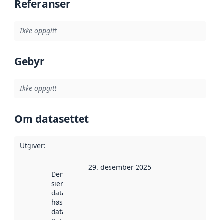
Referanser
Ikke oppgitt
Gebyr
Ikke oppgitt
Om datasettet
Utgiver
:
29. desember 2025
Denne datoen
sier når
datasettet ble
høstet av
data.norge.no.