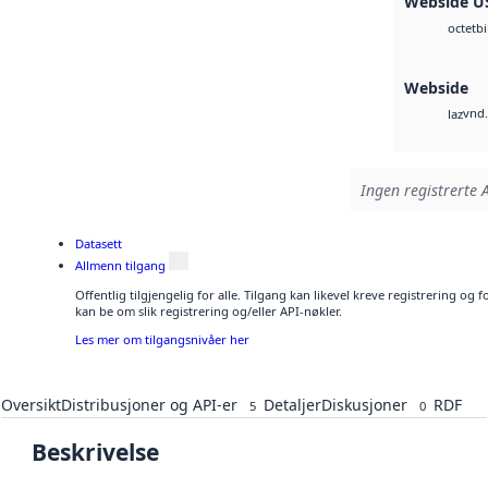
Webside U
b
octet
Webside
vnd.
laz
Ingen registrerte A
Datasett
Allmenn tilgang
Offentlig tilgjengelig for alle. Tilgang kan likevel kreve registrering o
kan be om slik registrering og/eller API-nøkler.
Les mer om tilgangsnivåer her
Oversikt
Distribusjoner og API-er
Detaljer
Diskusjoner
RDF
5
0
Beskrivelse