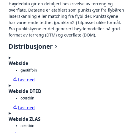
Høydedata gir en detaljert beskrivelse av terreng og
overflate. Dataene er etablert som punktskyer fra flybåren
laserskanning eller matching fra flybilder. Punktskyene
har varierende tetthet (punkt/m2 ) tilpasset ulike formål.
Fra punktskyene er det generert høydemodeller på grid-
format av terreng (DTM) og overflate (DOM).
Distribusjoner
5
Webside
geotiff
bin
Last ned
Webside DTED
octet
bin
Last ned
Webside ZLAS
octet
bin