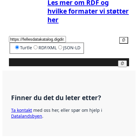
Les mer om RDF og
hvilke formater vi støtter
her
Kopier
Turtle
RDF/XML
JSON-LD
Kopier
Finner du det du leter etter?
Ta kontakt
med oss her, eller spør om hjelp i
Datalandsbyen
.