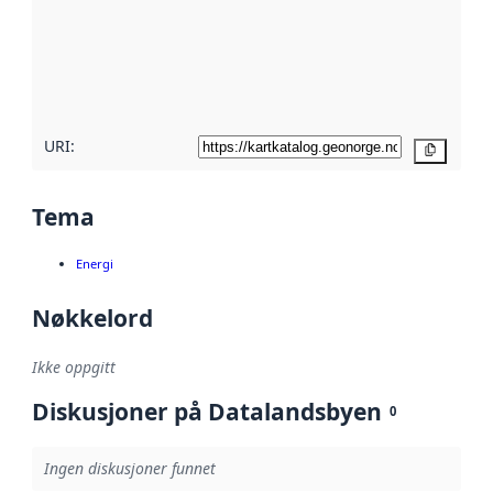
avmetadata.
Les mer om
metadatakvalitet
her
URI:
Kopier
Tema
Energi
Nøkkelord
Ikke oppgitt
Diskusjoner på Datalandsbyen
0
Ingen diskusjoner funnet