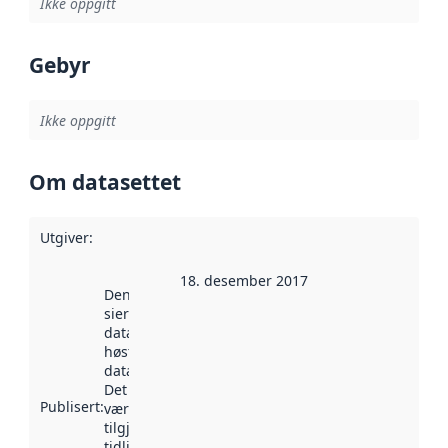
Ikke oppgitt
Gebyr
Ikke oppgitt
Om datasettet
Utgiver
:
18. desember 2017
Denne datoen
sier når
datasettet ble
høstet av
data.norge.no.
Det kan ha
Publisert
:
vært
tilgjengelig
tidligere