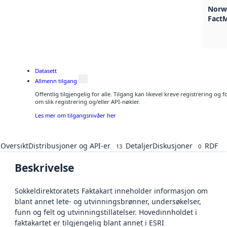
Norwe
FactM
Datasett
Allmenn tilgang
Offentlig tilgjengelig for alle. Tilgang kan likevel kreve registrering o
om slik registrering og/eller API-nøkler.
Les mer om tilgangsnivåer her
Oversikt
Distribusjoner og API-er
Detaljer
Diskusjoner
RDF
13
0
Beskrivelse
Sokkeldirektoratets Faktakart inneholder informasjon om
blant annet lete- og utvinningsbrønner, undersøkelser,
funn og felt og utvinningstillatelser. Hovedinnholdet i
faktakartet er tilgjengelig blant annet i ESRI