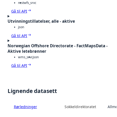
rest
wfs_srvc
Gå til API
Utvinningstillatelser, alle - aktive
json
Gå til API
Norwegian Offshore Directorate - FactMapsData -
Aktive letebrønner
wms_srvc
json
Gå til API
Lignende datasett
Rørledninger
Sokkeldirektoratet
Allme