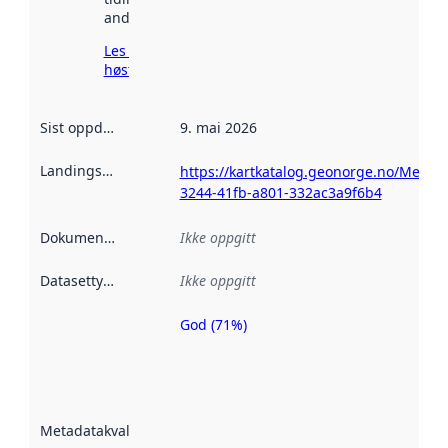
andre steder.
Les mer om
høsting her
Sist oppdatert
:
9. mai 2026
Landingsside
:
https://kartkatalog.geonorge.no/Metad
3244-41fb-a801-332ac3a9f6b4
Dokumentasjon
:
Ikke oppgitt
Datasettype
:
Ikke oppgitt
God (71%)
Metadatakvalitet
er en indikator
på hvor godt
datasettene er
beskrevet ved
Metadatakvalitet
:
hjelp