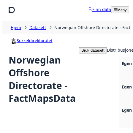
Hopp til hovedinnhold
Finn data
Meny
Hjem
Datasett
Norwegian Offshore Directorate - Fac
Sokkeldirektoratet
Distribusjon
Bruk datasett
Norwegian
Egen 
Offshore
Directorate -
Egen 
FactMapsData
Egen 