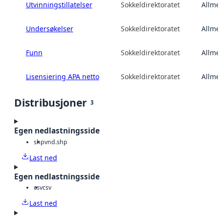
Utvinningstillatelser
Sokkeldirektoratet
Allme
Undersøkelser
Sokkeldirektoratet
Allme
Funn
Sokkeldirektoratet
Allme
Lisensiering APA netto
Sokkeldirektoratet
Allme
Distribusjoner
3
Egen nedlastningsside
shp
vnd.shp
Last ned
Egen nedlastningsside
csv
csv
Last ned