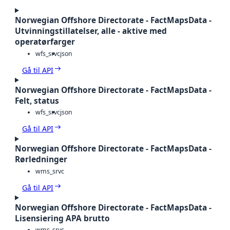
Norwegian Offshore Directorate - FactMapsData -
Utvinningstillatelser, alle - aktive med
operatørfarger
wfs_srvc
json
Gå til API
Norwegian Offshore Directorate - FactMapsData -
Felt, status
wfs_srvc
json
Gå til API
Norwegian Offshore Directorate - FactMapsData -
Rørledninger
wms_srvc
Gå til API
Norwegian Offshore Directorate - FactMapsData -
Lisensiering APA brutto
wms_srvc