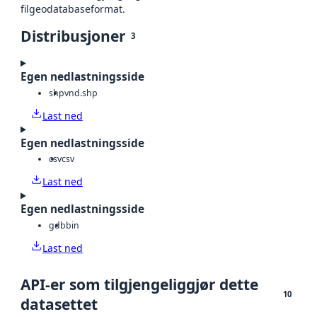
filgeodatabaseformat.
Distribusjoner
3
Egen nedlastningsside
shp
vnd.shp
Last ned
Egen nedlastningsside
csv
csv
Last ned
Egen nedlastningsside
gdb
bin
Last ned
API-er som tilgjengeliggjør dette
10
datasettet