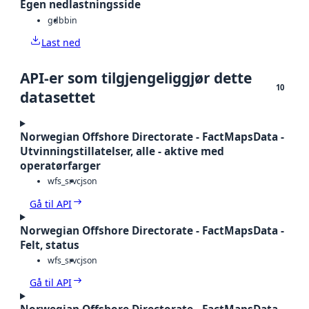
Egen nedlastningsside
gdb
bin
Last ned
API-er som tilgjengeliggjør dette
10
datasettet
Norwegian Offshore Directorate - FactMapsData -
Utvinningstillatelser, alle - aktive med
operatørfarger
wfs_srvc
json
Gå til API
Norwegian Offshore Directorate - FactMapsData -
Felt, status
wfs_srvc
json
Gå til API