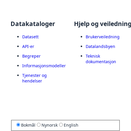
Datakataloger
Hjelp og veilednin
Datasett
Brukerveiledning
API-er
Datalandsbyen
Begreper
Teknisk
dokumentasjon
Informasjonsmodeller
Tjenester og
hendelser
Bokmål
Nynorsk
English