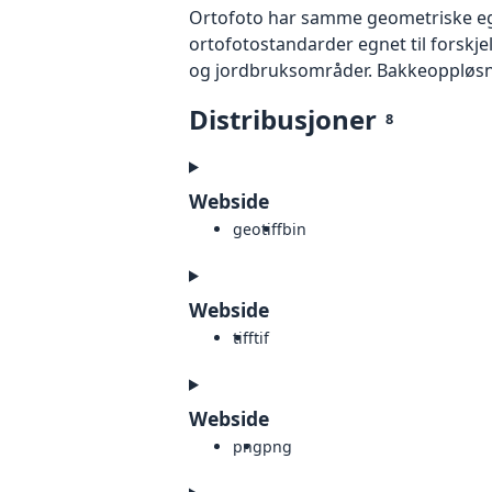
Ortofoto har samme geometriske egen
ortofotostandarder egnet til forskj
og jordbruksområder. Bakkeoppløsnin
Distribusjoner
8
Webside
geotiff
bin
Webside
tiff
tif
Webside
png
png