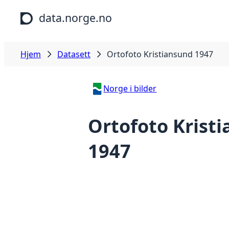
Hopp til hovedinnhold
data.norge.no
Hjem
Datasett
Ortofoto Kristiansund 1947
Norge i bilder
Ortofoto Krist
1947