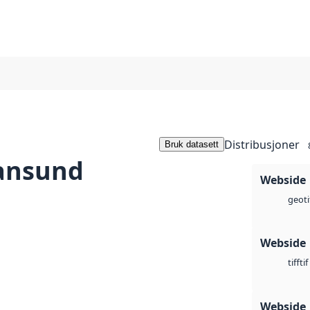
Distribusjoner
Bruk datasett
iansund
Webside
geoti
Webside
tif
tiff
Webside