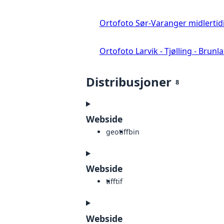
Ortofoto Sør-Varanger midlertid
Ortofoto Larvik - Tjølling - Brunl
Distribusjoner
8
Webside
geotiff
bin
Webside
tiff
tif
Webside