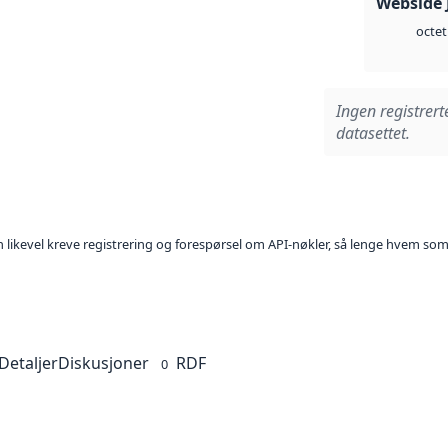
Webside 
octet
Ingen registrert
datasettet.
kan likevel kreve registrering og forespørsel om API-nøkler, så lenge hvem som
Detaljer
Diskusjoner
RDF
0