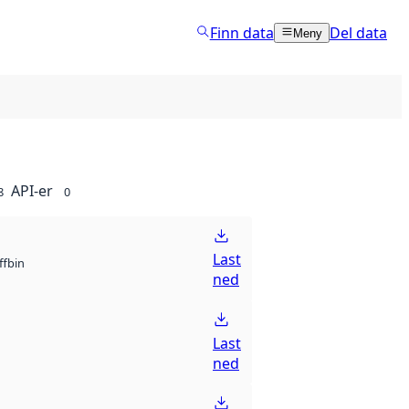
Finn data
Del data
Meny
API-er
8
0
Last
bin
ff
ned
Last
ned