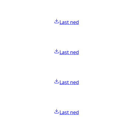
Last ned
Last ned
Last ned
Last ned