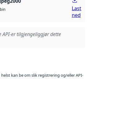
Jpeg2000
Last
bin
ned
e API-er tilgjengeliggjør dette
 helst kan be om slik registrering og/eller API-