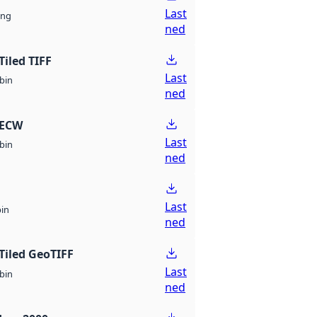
Last
ng
ned
Tiled TIFF
Last
bin
ned
 ECW
Last
bin
ned
Last
bin
ned
Tiled GeoTIFF
Last
bin
ned