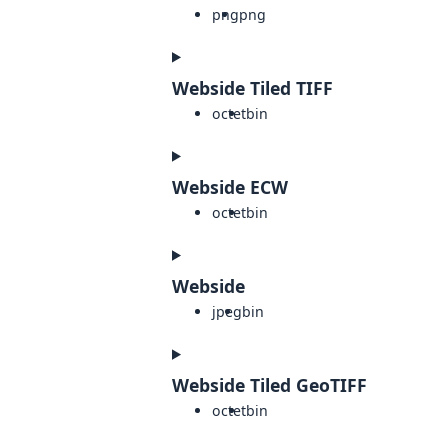
png
png
Webside Tiled TIFF
octet
bin
Webside ECW
octet
bin
Webside
jpeg
bin
Webside Tiled GeoTIFF
octet
bin