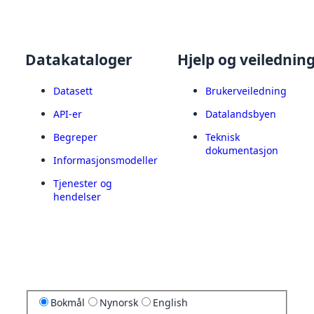
Datakataloger
Hjelp og veilednin
Datasett
Brukerveiledning
API-er
Datalandsbyen
Begreper
Teknisk
dokumentasjon
Informasjonsmodeller
Tjenester og
hendelser
Bokmål
Nynorsk
English