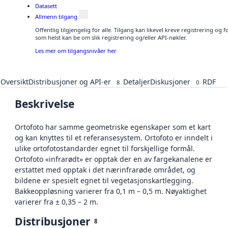
Datasett
Allmenn tilgang
Offentlig tilgjengelig for alle. Tilgang kan likevel kreve registrering og
som helst kan be om slik registrering og/eller API-nøkler.
Les mer om tilgangsnivåer her
Oversikt
Distribusjoner og API-er
Detaljer
Diskusjoner
RDF
8
0
Beskrivelse
Ortofoto har samme geometriske egenskaper som et kart
og kan knyttes til et referansesystem. Ortofoto er inndelt i
ulike ortofotostandarder egnet til forskjellige formål.
Ortofoto «infrarødt» er opptak der en av fargekanalene er
erstattet med opptak i det nærinfrarøde området, og
bildene er spesielt egnet til vegetasjonskartlegging.
Bakkeoppløsning varierer fra 0,1 m – 0,5 m. Nøyaktighet
varierer fra ± 0,35 – 2 m.
Distribusjoner
8