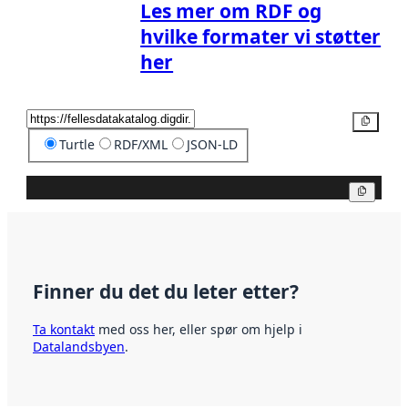
Les mer om RDF og
hvilke formater vi støtter
her
Kopier
Turtle
RDF/XML
JSON-LD
Kopier
Finner du det du leter etter?
Ta kontakt
med oss her, eller spør om hjelp i
Datalandsbyen
.