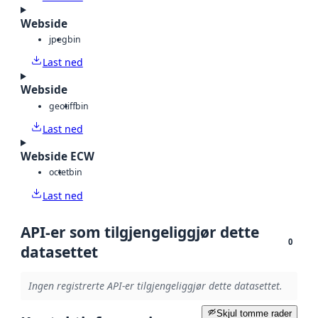
Webside
jpeg
bin
Last ned
Webside
geotiff
bin
Last ned
Webside ECW
octet
bin
Last ned
API-er som tilgjengeliggjør dette
0
datasettet
Ingen registrerte API-er tilgjengeliggjør dette datasettet.
Skjul tomme rader