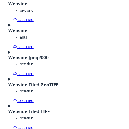
Webside
png
png
Last ned
Webside
tiff
tif
Last ned
Webside Jpeg2000
octet
bin
Last ned
Webside Tiled GeoTIFF
octet
bin
Last ned
Webside Tiled TIFF
octet
bin
Last ned