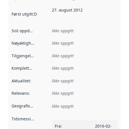
27. august 2012
Først utgitt
:
Denne datoen sier når dataene i dette datasettet 
Sist oppdatert
:
Ikke oppgitt
Nøyaktighet
:
Ikke oppgitt
Tilgjengelighet
:
Ikke oppgitt
Kompletthet
:
Ikke oppgitt
Aktualitet
:
Ikke oppgitt
Relevans
:
Ikke oppgitt
Geografisk avgrensning
:
Ikke oppgitt
Tidsmessig avgrensning
:
Fra
:
2016-02-