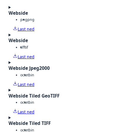
Webside
png
png
Last ned
Webside
tiff
tif
Last ned
Webside Jpeg2000
octet
bin
Last ned
Webside Tiled GeoTIFF
octet
bin
Last ned
Webside Tiled TIFF
octet
bin