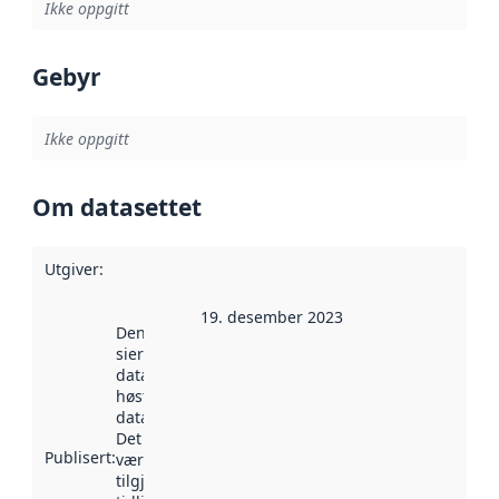
Ikke oppgitt
Gebyr
Ikke oppgitt
Om datasettet
Utgiver
:
19. desember 2023
Denne datoen
sier når
datasettet ble
høstet av
data.norge.no.
Det kan ha
Publisert
:
vært
tilgjengelig