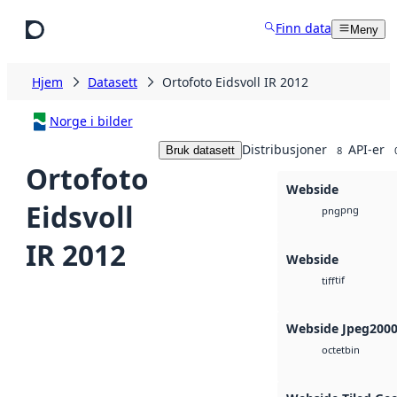
Hopp til hovedinnhold
Finn data
Meny
Hjem
Datasett
Ortofoto Eidsvoll IR 2012
Norge i bilder
Distribusjoner
API-er
Bruk datasett
8
Ortofoto
Webside
Eidsvoll
png
png
IR 2012
Webside
tif
tiff
Webside Jpeg200
bin
octet