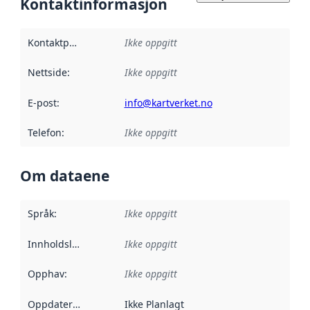
Kontaktinformasjon
Kontaktpunkt
:
Ikke oppgitt
Nettside
:
Ikke oppgitt
E-post
:
info@kartverket.no
Telefon
:
Ikke oppgitt
Om dataene
Språk
:
Ikke oppgitt
Innholdsleverandører
Ikke oppgitt
:
Opphav
:
Ikke oppgitt
Oppdateringsfrekvens
Ikke Planlagt
: