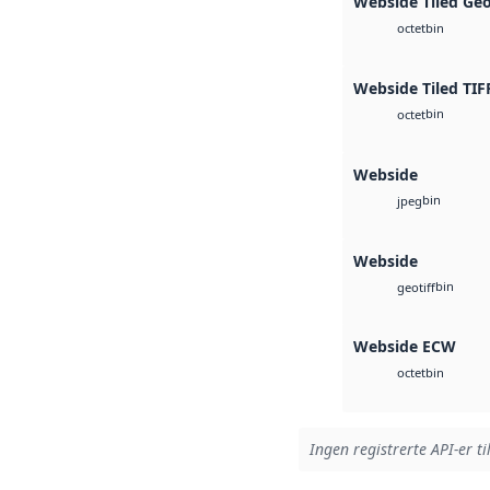
Webside Tiled Ge
bin
octet
Webside Tiled TIF
bin
octet
Webside
bin
jpeg
Webside
bin
geotiff
Webside ECW
bin
octet
Ingen registrerte API-er ti