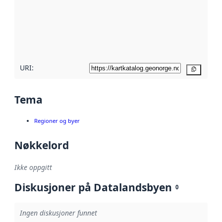
avmetadata.
Les mer om
metadatakvalitet
her
URI:
Kopier
Tema
Regioner og byer
Nøkkelord
Ikke oppgitt
Diskusjoner på Datalandsbyen
0
Ingen diskusjoner funnet