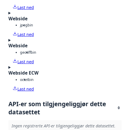
Last ned
Webside
jpeg
bin
Last ned
Webside
geotiff
bin
Last ned
Webside ECW
octet
bin
Last ned
API-er som tilgjengeliggjør dette
0
datasettet
Ingen registrerte API-er tilgjengeliggjør dette datasettet.