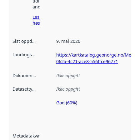
tidligere
andre steder.
Les mer om
høsting her
Sist oppdatert
:
9. mai 2026
Landingsside
:
https://kartkatalog.geonorge.no/Metad
062a-4c21-ace8-556ffce96771
Dokumentasjon
:
Ikke oppgitt
Datasettype
:
Ikke oppgitt
God (60%)
Metadatakvalitet
er en indikator
på hvor godt
datasettene er
beskrevet ved
Metadatakvalitet
:
hjelp