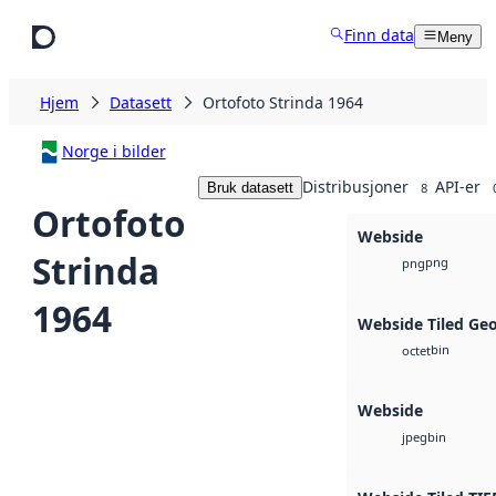
Hopp til hovedinnhold
Finn data
Meny
Hjem
Datasett
Ortofoto Strinda 1964
Norge i bilder
Distribusjoner
API-er
Bruk datasett
8
Ortofoto
Webside
Strinda
png
png
1964
Webside Tiled Ge
bin
octet
Webside
bin
jpeg