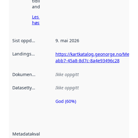
tidligere
andre steder.
Les mer om
høsting her
Sist oppdatert
:
9. mai 2026
Landingsside
:
https://kartkatalog.geonorge.no/Metad
abb7-45a8-8d7c-8a4e93496c28
Dokumentasjon
:
Ikke oppgitt
Datasettype
:
Ikke oppgitt
God (60%)
Metadatakvalitet
er en indikator
på hvor godt
datasettene er
beskrevet ved
Metadatakvalitet
:
hjelp