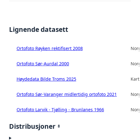
Lignende datasett
Ortofoto Røyken rektifisert 2008
Norg
Ortofoto Sør-Aurdal 2000
Norg
Høydedata Bilde Troms 2025
Kart
Ortofoto Sør-Varanger midlertidig ortofoto 2021
Norg
Ortofoto Larvik - Tjølling - Brunlanes 1966
Norg
Distribusjoner
8