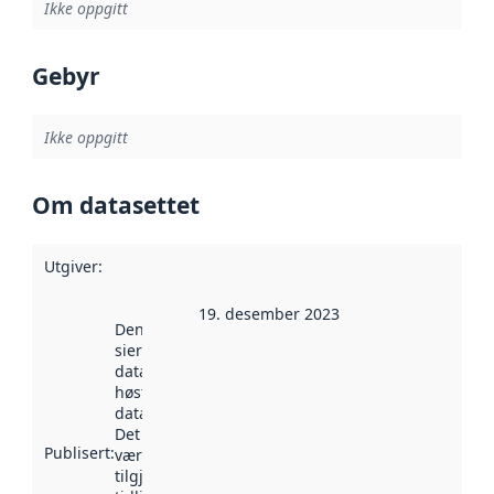
Ikke oppgitt
Gebyr
Ikke oppgitt
Om datasettet
Utgiver
:
19. desember 2023
Denne datoen
sier når
datasettet ble
høstet av
data.norge.no.
Det kan ha
Publisert
:
vært
tilgjengelig