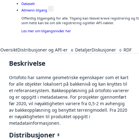
Datasett
Allmenn tilgang
Offentlig tilgjengelig for alle. Tilgang kan likevel kreve registrering og
som helst kan be om slik registrering og/eller API-nøkler.
Les mer om tilgangsnivåer her
Oversikt
Distribusjoner og API-er
Detaljer
Diskusjoner
RDF
8
0
Beskrivelse
Ortofoto har samme geometriske egenskaper som et kart
for alle objekter lokalisert på bakkenivå og kan knyttes til
et referansesystem. Bakkeoppløsning på ortofoto varierer
og er oppgitt i metadataene. For prosjekter gjennomført
før 2020, vil nøyaktigheten variere fra 0,5-2 m avhengig
av bakkeoppløsning og benyttet terrengmodell. Fra 2020
er nøyaktigheten til produktet oppgitt i
metadatainformasjonen.
Distribusjoner
8