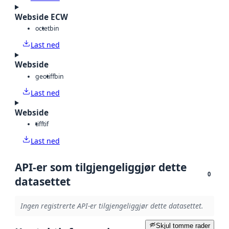
Webside ECW
octet
bin
Last ned
Webside
geotiff
bin
Last ned
Webside
tiff
tif
Last ned
API-er som tilgjengeliggjør dette
0
datasettet
Ingen registrerte API-er tilgjengeliggjør dette datasettet.
Skjul tomme rader