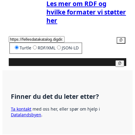
Les mer om RDF og
hvilke formater vi støtter
her
Kopier
Turtle
RDF/XML
JSON-LD
Kopier
Finner du det du leter etter?
Ta kontakt
med oss her, eller spør om hjelp i
Datalandsbyen
.