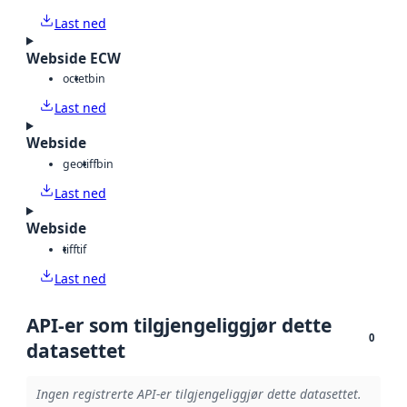
Last ned
Webside ECW
octet
bin
Last ned
Webside
geotiff
bin
Last ned
Webside
tiff
tif
Last ned
API-er som tilgjengeliggjør dette
0
datasettet
Ingen registrerte API-er tilgjengeliggjør dette datasettet.