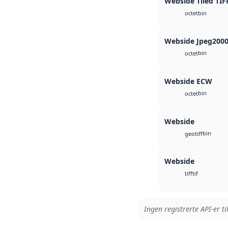
Webside Tiled TIF
bin
octet
Webside Jpeg200
bin
octet
Webside ECW
bin
octet
Webside
bin
geotiff
Webside
tif
tiff
Ingen registrerte API-er ti