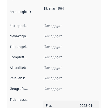
19. mai 1964
Først utgitt
:
Denne datoen sier når dataene i dette datasettet 
Sist oppdatert
:
Ikke oppgitt
Nøyaktighet
:
Ikke oppgitt
Tilgjengelighet
:
Ikke oppgitt
Kompletthet
:
Ikke oppgitt
Aktualitet
:
Ikke oppgitt
Relevans
:
Ikke oppgitt
Geografisk avgrensning
:
Ikke oppgitt
Tidsmessig avgrensning
:
Fra
:
2023-01-