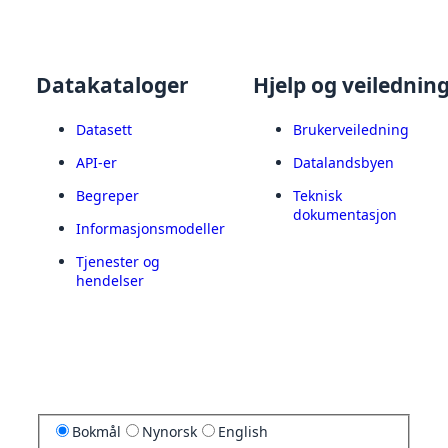
Datakataloger
Hjelp og veilednin
Datasett
Brukerveiledning
API-er
Datalandsbyen
Begreper
Teknisk
dokumentasjon
Informasjonsmodeller
Tjenester og
hendelser
Bokmål
Nynorsk
English