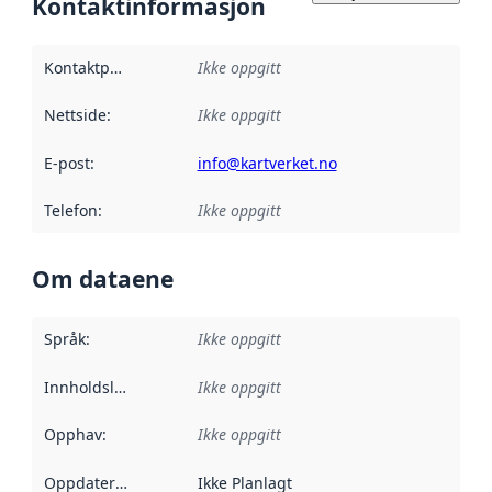
Kontaktinformasjon
Kontaktpunkt
:
Ikke oppgitt
Nettside
:
Ikke oppgitt
E-post
:
info@kartverket.no
Telefon
:
Ikke oppgitt
Om dataene
Språk
:
Ikke oppgitt
Innholdsleverandører
Ikke oppgitt
:
Opphav
:
Ikke oppgitt
Oppdateringsfrekvens
Ikke Planlagt
: