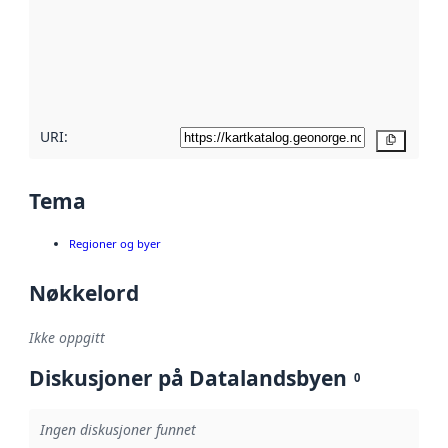
avmetadata.
Les mer om
metadatakvalitet
her
URI:
Kopier
Tema
Regioner og byer
Nøkkelord
Ikke oppgitt
Diskusjoner på Datalandsbyen
0
Ingen diskusjoner funnet