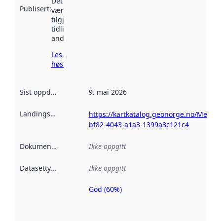
Det kan ha
Publisert
:
vært
tilgjengelig
tidligere
andre steder.
Les mer om
høsting her
Sist oppdatert
:
9. mai 2026
Landingsside
:
https://kartkatalog.geonorge.no/Metad
bf82-4043-a1a3-1399a3c121c4
Dokumentasjon
:
Ikke oppgitt
Datasettype
:
Ikke oppgitt
God (60%)
Metadatakvalitet
er en indikator
på hvor godt