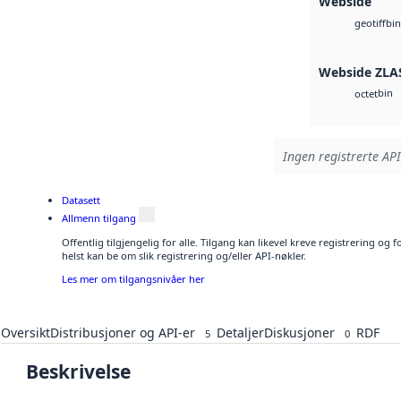
Webside
bin
geotiff
Webside ZLA
bin
octet
Ingen registrerte API
Datasett
Allmenn tilgang
Offentlig tilgjengelig for alle. Tilgang kan likevel kreve registrering o
helst kan be om slik registrering og/eller API-nøkler.
Les mer om tilgangsnivåer her
Oversikt
Distribusjoner og API-er
Detaljer
Diskusjoner
RDF
5
0
Beskrivelse