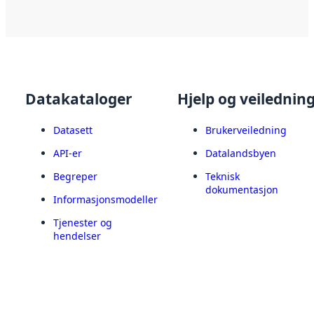
Datakataloger
Hjelp og veilednin
Datasett
Brukerveiledning
API-er
Datalandsbyen
Begreper
Teknisk
dokumentasjon
Informasjonsmodeller
Tjenester og
hendelser