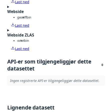
Last ned
Webside
geotiff
bin
Last ned
Webside ZLAS
octet
bin
Last ned
API-er som tilgjengeliggjør dette
0
datasettet
Ingen registrerte API-er tilgjengeliggjør dette datasettet.
Lignende datasett