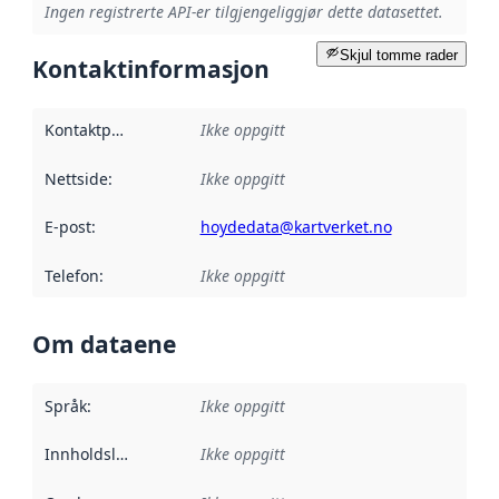
Ingen registrerte API-er tilgjengeliggjør dette datasettet.
Skjul tomme rader
Kontaktinformasjon
Kontaktpunkt
:
Ikke oppgitt
Nettside
:
Ikke oppgitt
E-post
:
hoydedata@kartverket.no
Telefon
:
Ikke oppgitt
Om dataene
Språk
:
Ikke oppgitt
Innholdsleverandører
Ikke oppgitt
: