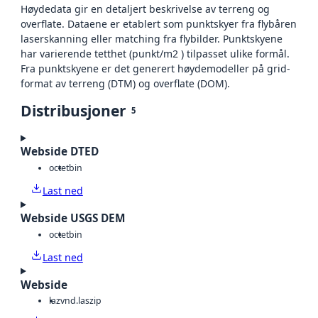
Høydedata gir en detaljert beskrivelse av terreng og
overflate. Dataene er etablert som punktskyer fra flybåren
laserskanning eller matching fra flybilder. Punktskyene
har varierende tetthet (punkt/m2 ) tilpasset ulike formål.
Fra punktskyene er det generert høydemodeller på grid-
format av terreng (DTM) og overflate (DOM).
Distribusjoner
5
Webside DTED
octet
bin
Last ned
Webside USGS DEM
octet
bin
Last ned
Webside
laz
vnd.laszip