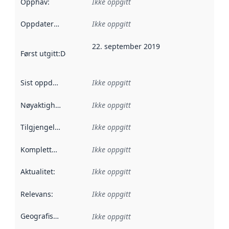
Opphav
:
Ikke oppgitt
Oppdateringsfrekvens
Ikke oppgitt
:
22. september 2019
Først utgitt
:
Denne datoen sier når dataene i dette datasettet 
Sist oppdatert
:
Ikke oppgitt
Nøyaktighet
:
Ikke oppgitt
Tilgjengelighet
:
Ikke oppgitt
Kompletthet
:
Ikke oppgitt
Aktualitet
:
Ikke oppgitt
Relevans
:
Ikke oppgitt
Geografisk avgrensning
:
Ikke oppgitt