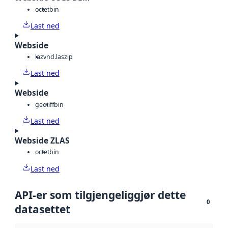
octet
bin
Last ned
Webside
laz
vnd.laszip
Last ned
Webside
geotiff
bin
Last ned
Webside ZLAS
octet
bin
Last ned
API-er som tilgjengeliggjør dette
0
datasettet