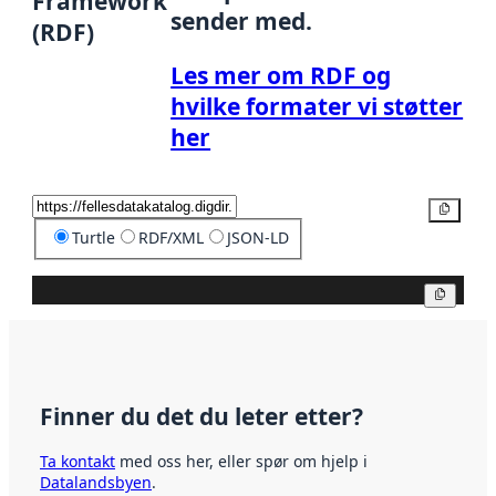
Framework
sender med.
(RDF)
Les mer om RDF og
hvilke formater vi støtter
her
Kopier
Turtle
RDF/XML
JSON-LD
Kopier
Finner du det du leter etter?
Ta kontakt
med oss her, eller spør om hjelp i
Datalandsbyen
.