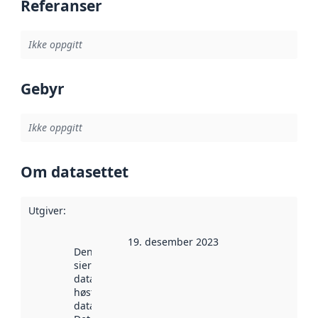
Referanser
Ikke oppgitt
Gebyr
Ikke oppgitt
Om datasettet
Utgiver
:
19. desember 2023
Denne datoen
sier når
datasettet ble
høstet av
data.norge.no.