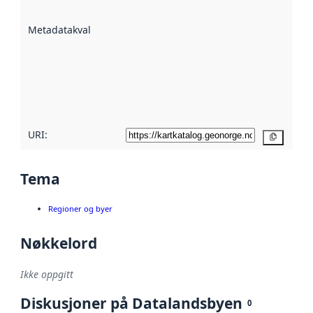
datasettene er
beskrevet ved
Metadatakvalitet
:
hjelp
avmetadata.
Les mer om
metadatakvalitet
her
URI:
Kopier
Tema
Regioner og byer
Nøkkelord
Ikke oppgitt
Diskusjoner på Datalandsbyen
0