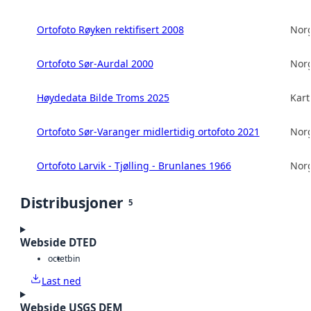
Ortofoto Røyken rektifisert 2008
Norg
Ortofoto Sør-Aurdal 2000
Norg
Høydedata Bilde Troms 2025
Kart
Ortofoto Sør-Varanger midlertidig ortofoto 2021
Norg
Ortofoto Larvik - Tjølling - Brunlanes 1966
Norg
Distribusjoner
5
Webside DTED
octet
bin
Last ned
Webside USGS DEM