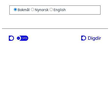
Bokmål
Nynorsk
English
en tjeneste fra