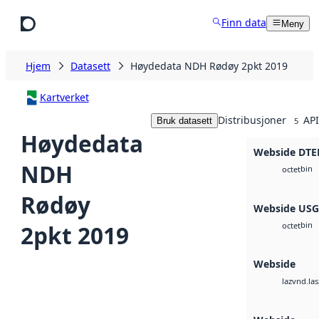
Hopp til hovedinnhold
Finn data
Meny
Hjem
Datasett
Høydedata NDH Rødøy 2pkt 2019
Kartverket
Distribusjoner
API
Bruk datasett
5
Høydedata
Webside DTE
NDH
bin
octet
Rødøy
Webside US
bin
2pkt 2019
octet
Webside
vnd.las
laz