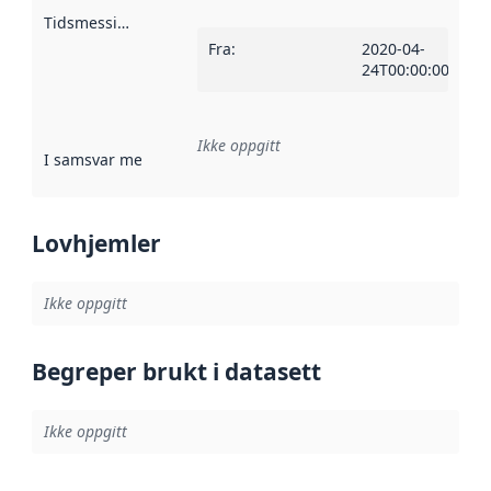
Tidsmessig avgrensning
:
Fra
:
2020-04-
24T00:00:00Z
Ikke oppgitt
I samsvar med
:
Referanse til en implementasjonsregel eller a
Lovhjemler
Ikke oppgitt
Begreper brukt i datasett
Ikke oppgitt