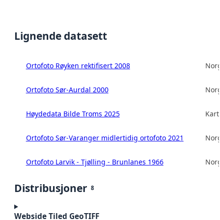
Lignende datasett
Ortofoto Røyken rektifisert 2008
Norg
Ortofoto Sør-Aurdal 2000
Norg
Høydedata Bilde Troms 2025
Kart
Ortofoto Sør-Varanger midlertidig ortofoto 2021
Norg
Ortofoto Larvik - Tjølling - Brunlanes 1966
Norg
Distribusjoner
8
Webside Tiled GeoTIFF