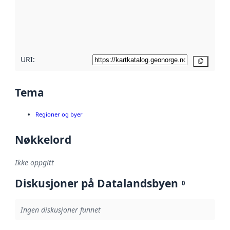
Les mer om
metadatakvalitet
her
URI:
Kopier
Tema
Regioner og byer
Nøkkelord
Ikke oppgitt
Diskusjoner på Datalandsbyen
0
Ingen diskusjoner funnet