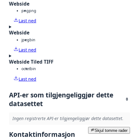
Webside
png
png
Last ned
Webside
jpeg
bin
Last ned
Webside Tiled TIFF
octet
bin
Last ned
API-er som tilgjengeliggjør dette
0
datasettet
Ingen registrerte API-er tilgjengeliggjør dette datasettet.
Skjul tomme rader
Kontaktinformasjon