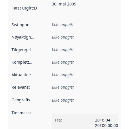
30. mai 2009
Først utgitt
:
Denne datoen sier når dataene i dette datasettet 
Sist oppdatert
:
Ikke oppgitt
Nøyaktighet
:
Ikke oppgitt
Tilgjengelighet
:
Ikke oppgitt
Kompletthet
:
Ikke oppgitt
Aktualitet
:
Ikke oppgitt
Relevans
:
Ikke oppgitt
Geografisk avgrensning
:
Ikke oppgitt
Tidsmessig avgrensning
:
Fra
:
2016-04-
20T00:00:00Z