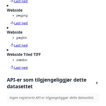
Last ned
Webside
png
png
Last ned
Webside
jpeg
bin
Last ned
Webside Tiled TIFF
octet
bin
Last ned
API-er som tilgjengeliggjør dette
0
datasettet
Ingen registrerte API-er tilgjengeliggjør dette datasettet.