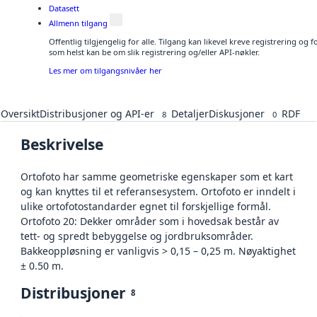
Datasett
Allmenn tilgang
Offentlig tilgjengelig for alle. Tilgang kan likevel kreve registrering og
som helst kan be om slik registrering og/eller API-nøkler.
Les mer om tilgangsnivåer her
Oversikt
Distribusjoner og API-er
Detaljer
Diskusjoner
RDF
8
0
Beskrivelse
Ortofoto har samme geometriske egenskaper som et kart
og kan knyttes til et referansesystem. Ortofoto er inndelt i
ulike ortofotostandarder egnet til forskjellige formål.
Ortofoto 20: Dekker områder som i hovedsak består av
tett- og spredt bebyggelse og jordbruksområder.
Bakkeoppløsning er vanligvis > 0,15 – 0,25 m. Nøyaktighet
± 0.50 m.
Distribusjoner
8