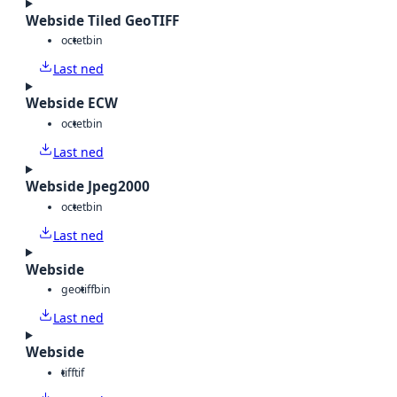
Webside Tiled GeoTIFF
octet
bin
Last ned
Webside ECW
octet
bin
Last ned
Webside Jpeg2000
octet
bin
Last ned
Webside
geotiff
bin
Last ned
Webside
tiff
tif