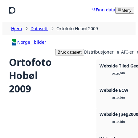
Hopp til hovedinnhold
Finn data
Meny
Hjem
Datasett
Ortofoto Hobøl 2009
Norge i bilder
Distribusjoner
API-er
Bruk datasett
8
Ortofoto
Webside Tiled Ge
Hobøl
bin
octet
2009
Webside ECW
bin
octet
Webside Jpeg200
bin
octet