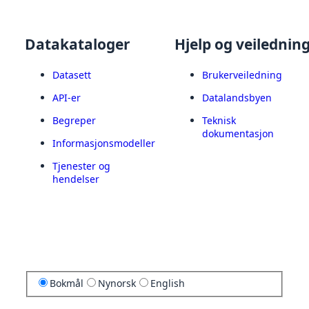
Datakataloger
Hjelp og veilednin
Datasett
Brukerveiledning
API-er
Datalandsbyen
Begreper
Teknisk
dokumentasjon
Informasjonsmodeller
Tjenester og
hendelser
Bokmål
Nynorsk
English