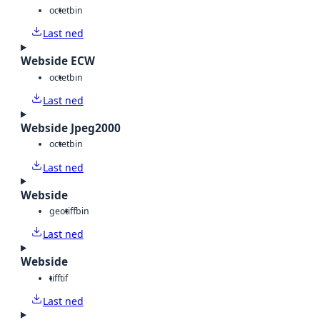
octet
bin
Last ned
Webside ECW
octet
bin
Last ned
Webside Jpeg2000
octet
bin
Last ned
Webside
geotiff
bin
Last ned
Webside
tiff
tif
Last ned