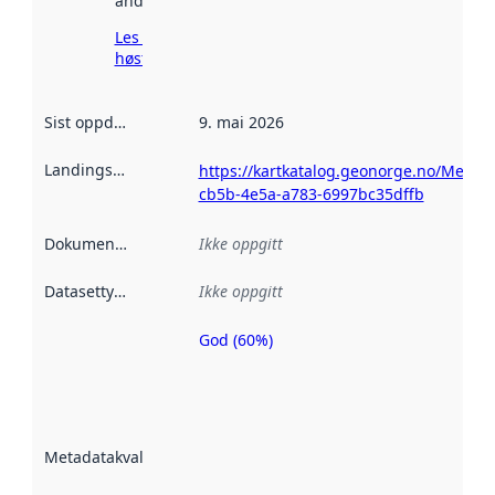
andre steder.
Les mer om
høsting her
Sist oppdatert
:
9. mai 2026
Landingsside
:
https://kartkatalog.geonorge.no/Metad
cb5b-4e5a-a783-6997bc35dffb
Dokumentasjon
:
Ikke oppgitt
Datasettype
:
Ikke oppgitt
God (60%)
Metadatakvalitet
er en indikator
på hvor godt
datasettene er
beskrevet ved
Metadatakvalitet
:
hjelp
avmetadata.