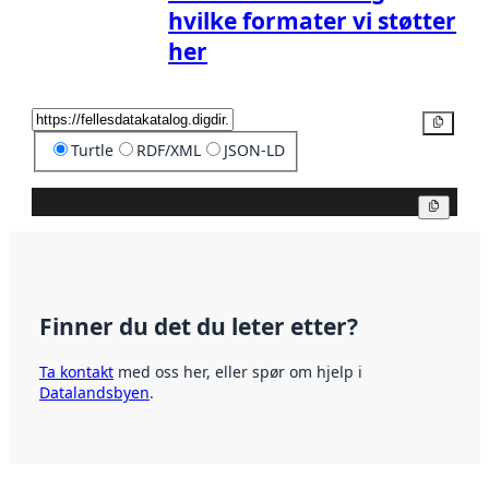
hvilke formater vi støtter
her
Kopier
Turtle
RDF/XML
JSON-LD
Kopier
Finner du det du leter etter?
Ta kontakt
med oss her, eller spør om hjelp i
Datalandsbyen
.