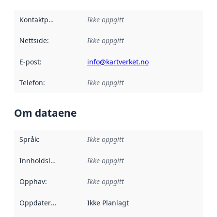
Kontaktpunkt
:
Ikke oppgitt
Nettside
:
Ikke oppgitt
E-post
:
info@kartverket.no
Telefon
:
Ikke oppgitt
Om dataene
Språk
:
Ikke oppgitt
Innholdsleverandører
Ikke oppgitt
:
Opphav
:
Ikke oppgitt
Oppdateringsfrekvens
Ikke Planlagt
: