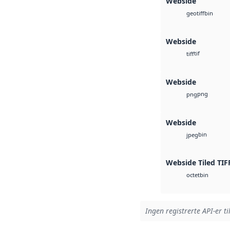
Webside
bin
geotiff
Webside
tif
tiff
Webside
png
png
Webside
bin
jpeg
Webside Tiled TIF
bin
octet
Ingen registrerte API-er ti