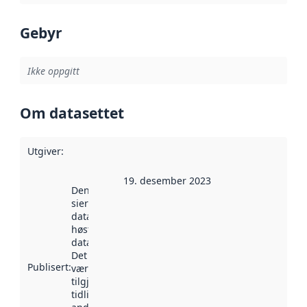
Gebyr
Ikke oppgitt
Om datasettet
Utgiver
:
19. desember 2023
Denne datoen
sier når
datasettet ble
høstet av
data.norge.no.
Det kan ha
Publisert
:
vært
tilgjengelig
tidligere