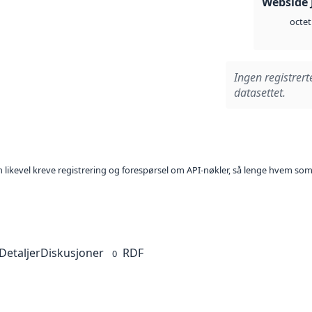
Webside 
octet
Ingen registrert
datasettet.
kan likevel kreve registrering og forespørsel om API-nøkler, så lenge hvem som
Detaljer
Diskusjoner
RDF
0