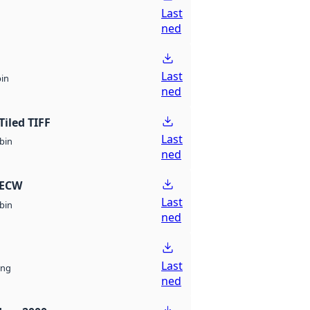
Last
ned
Last
bin
ned
Tiled TIFF
Last
bin
ned
 ECW
Last
bin
ned
Last
ng
ned