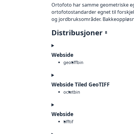
Ortofoto har samme geometriske egen
ortofotostandarder egnet til forskj
og jordbruksområder. Bakkeoppløsnin
Distribusjoner
8
Webside
geotiff
bin
Webside Tiled GeoTIFF
octet
bin
Webside
tiff
tif