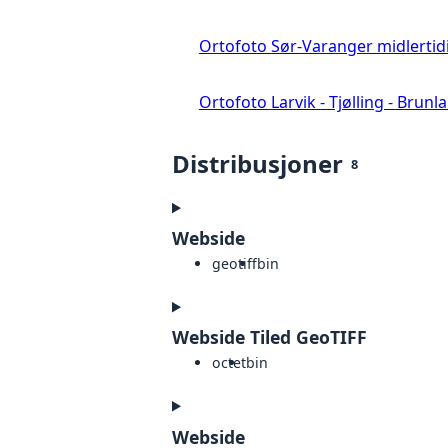
Ortofoto Sør-Varanger midlertid
Ortofoto Larvik - Tjølling - Brunl
Distribusjoner
8
Webside
geotiff
bin
Webside Tiled GeoTIFF
octet
bin
Webside