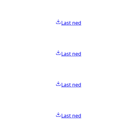
Last ned
Last ned
Last ned
Last ned