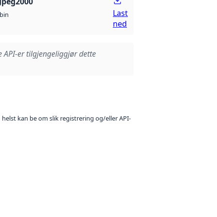
Jpeg2000
Last
bin
ned
e API-er tilgjengeliggjør dette
 helst kan be om slik registrering og/eller API-