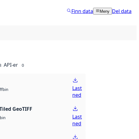
Finn data
Del data
Meny
API-er
8
0
Last
bin
ff
ned
Tiled GeoTIFF
Last
bin
ned