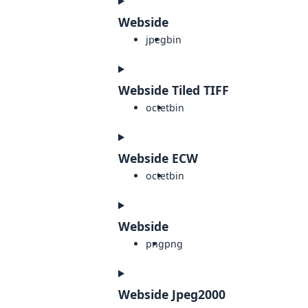
Webside
jpeg
bin
Webside Tiled TIFF
octet
bin
Webside ECW
octet
bin
Webside
png
png
Webside Jpeg2000