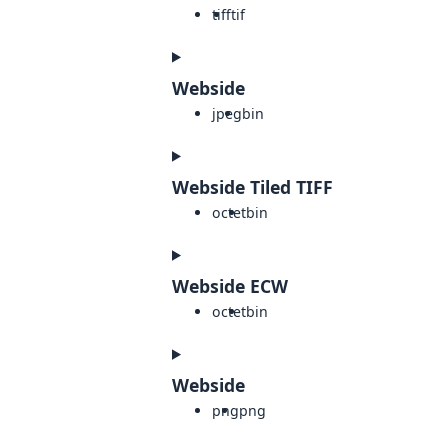
tiff
tif
Webside
jpeg
bin
Webside Tiled TIFF
octet
bin
Webside ECW
octet
bin
Webside
png
png