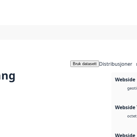
Distribusjoner
Bruk datasett
ang
Webside
geoti
Webside 
octet
Webside