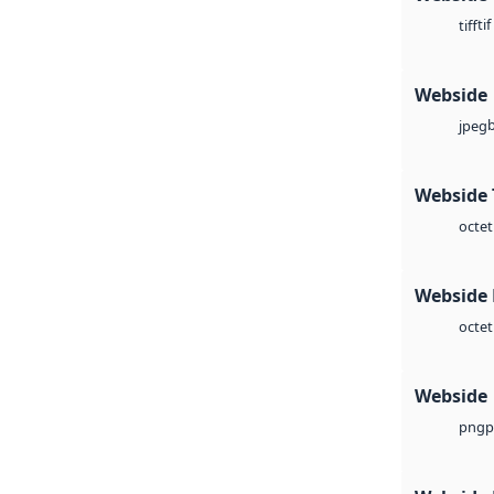
tif
tiff
Webside
jpeg
Webside 
octet
Webside
octet
Webside
p
png