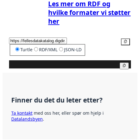
Les mer om RDF og
hvilke formater vi støtter
her
Kopier
Turtle
RDF/XML
JSON-LD
Kopier
Finner du det du leter etter?
Ta kontakt
med oss her, eller spør om hjelp i
Datalandsbyen
.