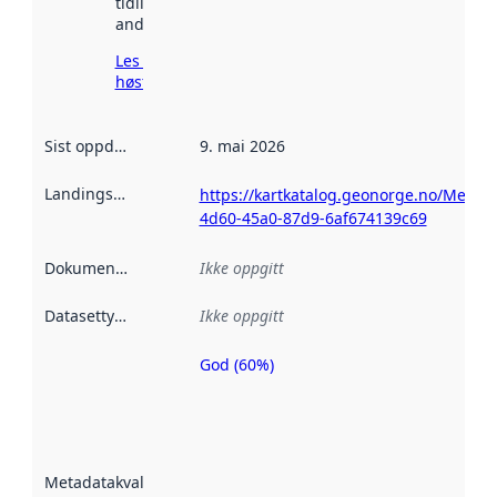
tidligere
andre steder.
Les mer om
høsting her
Sist oppdatert
:
9. mai 2026
Landingsside
:
https://kartkatalog.geonorge.no/Metad
4d60-45a0-87d9-6af674139c69
Dokumentasjon
:
Ikke oppgitt
Datasettype
:
Ikke oppgitt
God (60%)
Metadatakvalitet
er en indikator
på hvor godt
datasettene er
beskrevet ved
Metadatakvalitet
:
hjelp