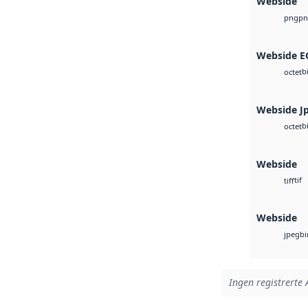
Webside
pn
png
Webside 
b
octet
Webside J
b
octet
Webside
tif
tiff
Webside
bi
jpeg
Ingen registrerte 