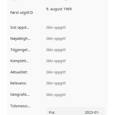
9. august 1969
Først utgitt
:
Denne datoen sier når dataene i dette datasettet 
Sist oppdatert
:
Ikke oppgitt
Nøyaktighet
:
Ikke oppgitt
Tilgjengelighet
:
Ikke oppgitt
Kompletthet
:
Ikke oppgitt
Aktualitet
:
Ikke oppgitt
Relevans
:
Ikke oppgitt
Geografisk avgrensning
:
Ikke oppgitt
Tidsmessig avgrensning
:
Fra
:
2023-01-