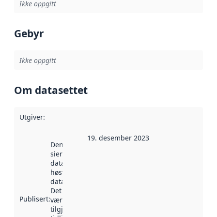
Ikke oppgitt
Gebyr
Ikke oppgitt
Om datasettet
Utgiver
:
19. desember 2023
Denne datoen
sier når
datasettet ble
høstet av
data.norge.no.
Det kan ha
Publisert
:
vært
tilgjengelig