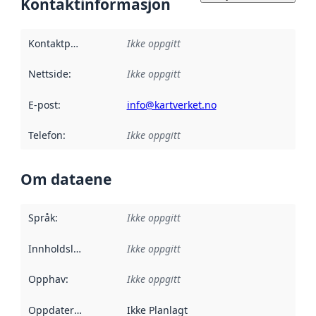
Kontaktinformasjon
Kontaktpunkt
:
Ikke oppgitt
Nettside
:
Ikke oppgitt
E-post
:
info@kartverket.no
Telefon
:
Ikke oppgitt
Om dataene
Språk
:
Ikke oppgitt
Innholdsleverandører
Ikke oppgitt
:
Opphav
:
Ikke oppgitt
Oppdateringsfrekvens
Ikke Planlagt
: