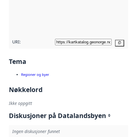
avmetadata.
Les mer om
metadatakvalitet
her
URI:
Kopier
Tema
Regioner og byer
Nøkkelord
Ikke oppgitt
Diskusjoner på Datalandsbyen
0
Ingen diskusjoner funnet