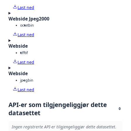
Last ned
Webside Jpeg2000
octet
bin
Last ned
Webside
tiff
tif
Last ned
Webside
jpeg
bin
Last ned
API-er som tilgjengeliggjør dette
0
datasettet
Ingen registrerte API-er tilgjengeliggjør dette datasettet.