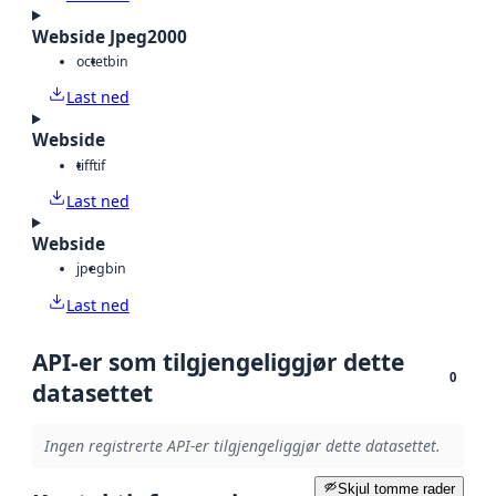
Webside Jpeg2000
octet
bin
Last ned
Webside
tiff
tif
Last ned
Webside
jpeg
bin
Last ned
API-er som tilgjengeliggjør dette
0
datasettet
Ingen registrerte API-er tilgjengeliggjør dette datasettet.
Skjul tomme rader