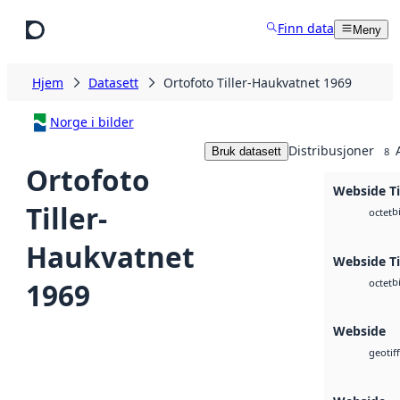
Hopp til hovedinnhold
Finn data
Meny
Hjem
Datasett
Ortofoto Tiller-Haukvatnet 1969
Norge i bilder
Distribusjoner
Bruk datasett
8
Ortofoto
Webside Ti
Tiller-
b
octet
Haukvatnet
Webside Ti
b
1969
octet
Webside
geotiff