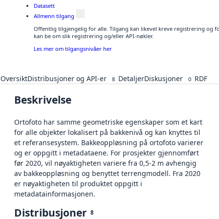
Datasett
Allmenn tilgang
Offentlig tilgjengelig for alle. Tilgang kan likevel kreve registrering o
kan be om slik registrering og/eller API-nøkler.
Les mer om tilgangsnivåer her
Oversikt
Distribusjoner og API-er
Detaljer
Diskusjoner
RDF
8
0
Beskrivelse
Ortofoto har samme geometriske egenskaper som et kart
for alle objekter lokalisert på bakkenivå og kan knyttes til
et referansesystem. Bakkeoppløsning på ortofoto varierer
og er oppgitt i metadataene. For prosjekter gjennomført
før 2020, vil nøyaktigheten variere fra 0,5-2 m avhengig
av bakkeoppløsning og benyttet terrengmodell. Fra 2020
er nøyaktigheten til produktet oppgitt i
metadatainformasjonen.
Distribusjoner
8