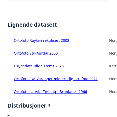
Lignende datasett
Ortofoto Røyken rektifisert 2008
Norg
Ortofoto Sør-Aurdal 2000
Norg
Høydedata Bilde Troms 2025
Kart
Ortofoto Sør-Varanger midlertidig ortofoto 2021
Norg
Ortofoto Larvik - Tjølling - Brunlanes 1966
Norg
Distribusjoner
8