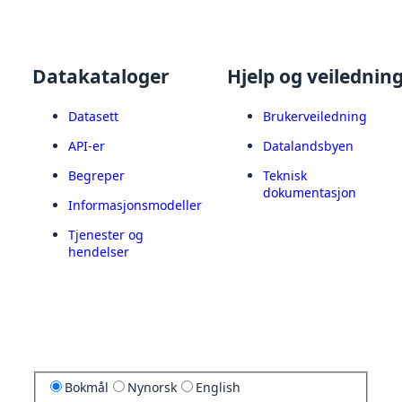
Datakataloger
Hjelp og veilednin
Datasett
Brukerveiledning
API-er
Datalandsbyen
Begreper
Teknisk
dokumentasjon
Informasjonsmodeller
Tjenester og
hendelser
Bokmål
Nynorsk
English