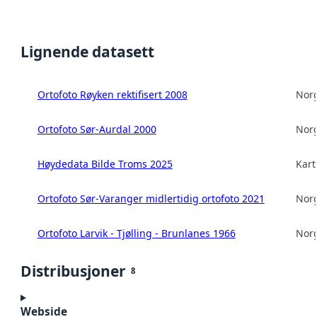
Lignende datasett
Ortofoto Røyken rektifisert 2008
Norg
Ortofoto Sør-Aurdal 2000
Norg
Høydedata Bilde Troms 2025
Kart
Ortofoto Sør-Varanger midlertidig ortofoto 2021
Norg
Ortofoto Larvik - Tjølling - Brunlanes 1966
Norg
Distribusjoner
8
Webside