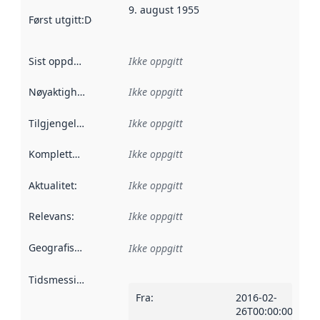
9. august 1955
Først utgitt
:
Denne datoen sier når dataene i dette datasettet 
Sist oppdatert
:
Ikke oppgitt
Nøyaktighet
:
Ikke oppgitt
Tilgjengelighet
:
Ikke oppgitt
Kompletthet
:
Ikke oppgitt
Aktualitet
:
Ikke oppgitt
Relevans
:
Ikke oppgitt
Geografisk avgrensning
:
Ikke oppgitt
Tidsmessig avgrensning
:
Fra
:
2016-02-
26T00:00:00Z