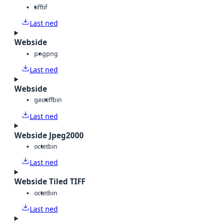
tiff
tif
Last ned
Webside
png
png
Last ned
Webside
geotiff
bin
Last ned
Webside Jpeg2000
octet
bin
Last ned
Webside Tiled TIFF
octet
bin
Last ned