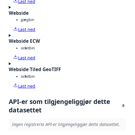
Last ned
Webside
jpeg
bin
Last ned
Webside ECW
octet
bin
Last ned
Webside Tiled GeoTIFF
octet
bin
Last ned
API-er som tilgjengeliggjør dette
0
datasettet
Ingen registrerte API-er tilgjengeliggjør dette datasettet.