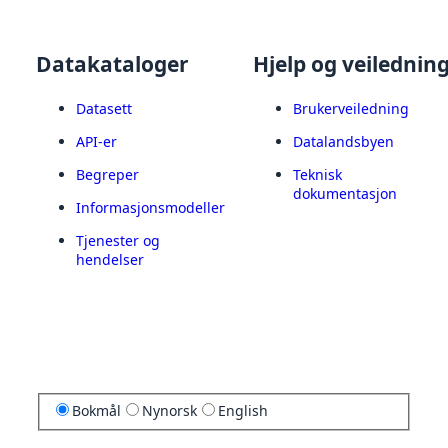
Datakataloger
Hjelp og veilednin
Datasett
Brukerveiledning
API-er
Datalandsbyen
Begreper
Teknisk
dokumentasjon
Informasjonsmodeller
Tjenester og
hendelser
Bokmål
Nynorsk
English