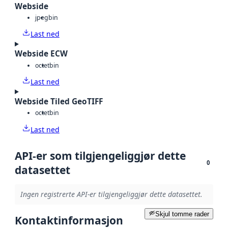
Webside
jpeg
bin
Last ned
Webside ECW
octet
bin
Last ned
Webside Tiled GeoTIFF
octet
bin
Last ned
API-er som tilgjengeliggjør dette
0
datasettet
Ingen registrerte API-er tilgjengeliggjør dette datasettet.
Skjul tomme rader
Kontaktinformasjon