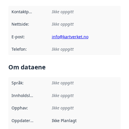
Kontaktpunkt
:
Ikke oppgitt
Nettside
:
Ikke oppgitt
E-post
:
info@kartverket.no
Telefon
:
Ikke oppgitt
Om dataene
Språk
:
Ikke oppgitt
Innholdsleverandører
Ikke oppgitt
:
Opphav
:
Ikke oppgitt
Oppdateringsfrekvens
Ikke Planlagt
: