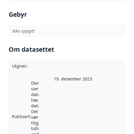
Gebyr
Ikke oppgitt
Om datasettet
Utgiver
:
19. desember 2023
Denne datoen
sier når
datasettet ble
høstet av
data.norge.no.
Det kan ha
Publisert
:
vært
tilgjengelig
tidligere