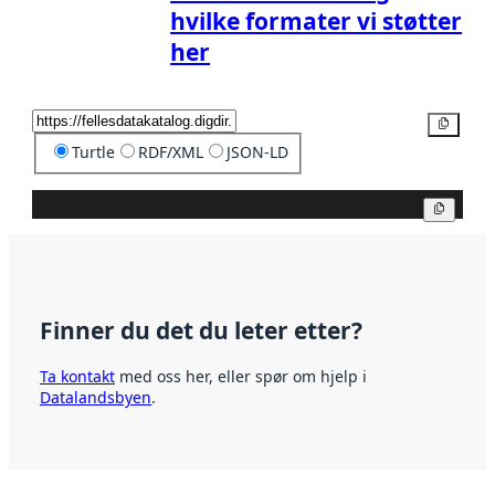
hvilke formater vi støtter
her
Kopier
Turtle
RDF/XML
JSON-LD
Kopier
Finner du det du leter etter?
Ta kontakt
med oss her, eller spør om hjelp i
Datalandsbyen
.