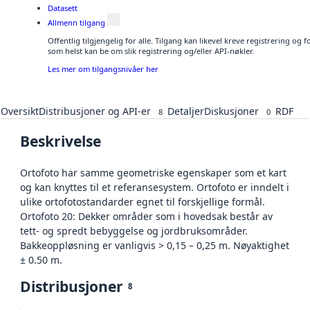
Datasett
Allmenn tilgang
Offentlig tilgjengelig for alle. Tilgang kan likevel kreve registrering og
som helst kan be om slik registrering og/eller API-nøkler.
Les mer om tilgangsnivåer her
Oversikt
Distribusjoner og API-er
Detaljer
Diskusjoner
RDF
8
0
Beskrivelse
Ortofoto har samme geometriske egenskaper som et kart
og kan knyttes til et referansesystem. Ortofoto er inndelt i
ulike ortofotostandarder egnet til forskjellige formål.
Ortofoto 20: Dekker områder som i hovedsak består av
tett- og spredt bebyggelse og jordbruksområder.
Bakkeoppløsning er vanligvis > 0,15 – 0,25 m. Nøyaktighet
± 0.50 m.
Distribusjoner
8