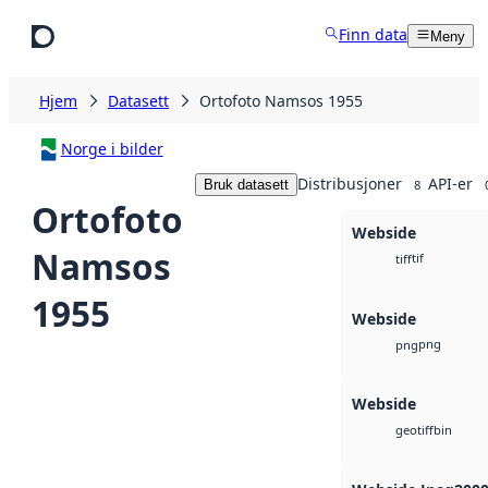
Hopp til hovedinnhold
Finn data
Meny
Hjem
Datasett
Ortofoto Namsos 1955
Norge i bilder
Distribusjoner
API-er
Bruk datasett
8
Ortofoto
Webside
Namsos
tif
tiff
1955
Webside
png
png
Webside
bin
geotiff