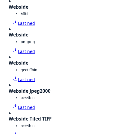
Webside
tiff
tif
Last ned
Webside
png
png
Last ned
Webside
geotiff
bin
Last ned
Webside Jpeg2000
octet
bin
Last ned
Webside Tiled TIFF
octet
bin