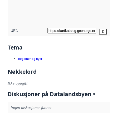
Les mer om
metadatakvalitet
her
URI:
Kopier
Tema
Regioner og byer
Nøkkelord
Ikke oppgitt
Diskusjoner på Datalandsbyen
0
Ingen diskusjoner funnet