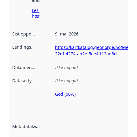
andre steder.
Les mer om
høsting her
Sist oppdatert
:
9. mai 2026
Landingsside
:
https://kartkatalog.geonorge.no/Metad
22df-4274-ab2e-5ee4ff12ad8d
Dokumentasjon
:
Ikke oppgitt
Datasettype
:
Ikke oppgitt
God (60%)
Metadatakvalitet
er en indikator
på hvor godt
datasettene er
beskrevet ved
Metadatakvalitet
:
hjelp
avmetadata.