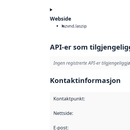
Webside
laz
vnd.laszip
API-er som tilgjengelig
Ingen registrerte API-er tilgjengeliggjø
Kontaktinformasjon
Kontaktpunkt
:
Nettside
:
E-post
: