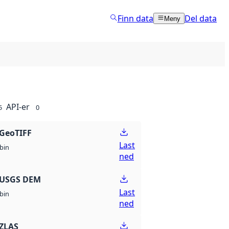
Finn data
Del data
Meny
API-er
5
0
GeoTIFF
Last
bin
ned
 USGS DEM
Last
bin
ned
ZLAS