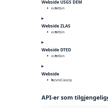
Webside USGS DEM
octet
bin
Webside ZLAS
octet
bin
Webside DTED
octet
bin
Webside
laz
vnd.laszip
API-er som tilgjengelig