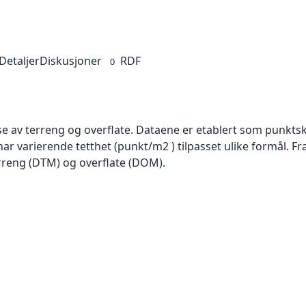
Detaljer
Diskusjoner
RDF
0
se av terreng og overflate. Dataene er etablert som punktsk
har varierende tetthet (punkt/m2 ) tilpasset ulike formål. F
rreng (DTM) og overflate (DOM).