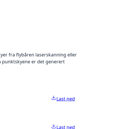
yer fra flybåren laserskanning eller
ra punktskyene er det generert
Last ned
Last ned