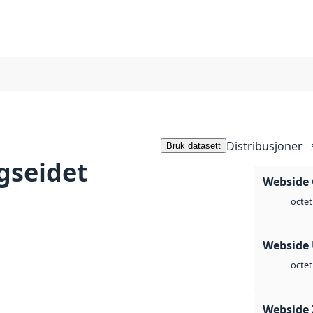
Distribusjoner
Bruk datasett
gseidet
Webside 
octet
Webside
octet
Webside 