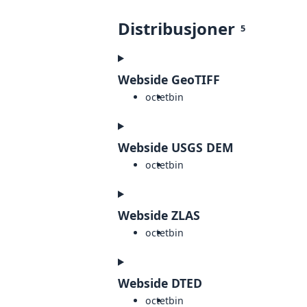
Distribusjoner
5
Webside GeoTIFF
octet
bin
Webside USGS DEM
octet
bin
Webside ZLAS
octet
bin
Webside DTED
octet
bin