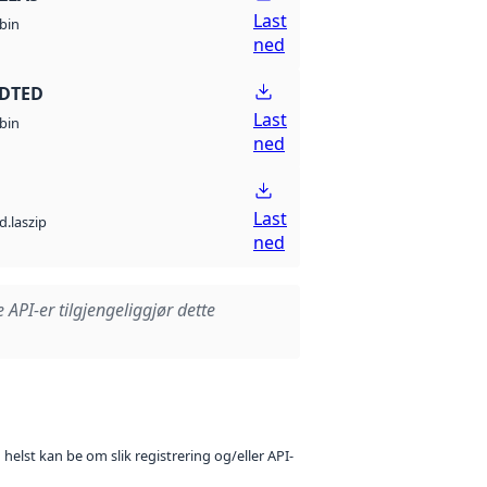
Last
bin
ned
 DTED
Last
bin
ned
Last
d.laszip
ned
e API-er tilgjengeliggjør dette
 helst kan be om slik registrering og/eller API-