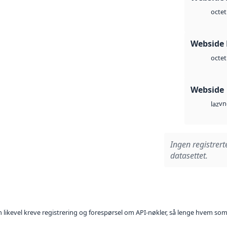
octet
Webside
octet
Webside
vn
laz
Ingen registrert
datasettet.
kan likevel kreve registrering og forespørsel om API-nøkler, så lenge hvem som