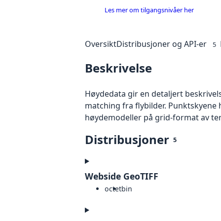
Les mer om tilgangsnivåer her
Oversikt
Distribusjoner og API-er
5
Beskrivelse
Høydedata gir en detaljert beskrivel
matching fra flybilder. Punktskyene 
høydemodeller på grid-format av te
Distribusjoner
5
Webside GeoTIFF
octet
bin