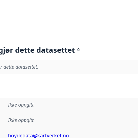
gjør dette datasettet
0
r dette datasettet.
Ikke oppgitt
Ikke oppgitt
hoydedata@kartverket.no