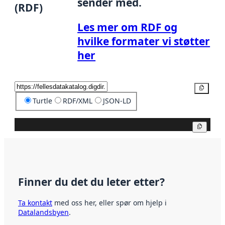
sender med.
(RDF)
Les mer om RDF og
hvilke formater vi støtter
her
Kopier
Turtle
RDF/XML
JSON-LD
Kopier
Finner du det du leter etter?
Ta kontakt
med oss her, eller spør om hjelp i
Datalandsbyen
.