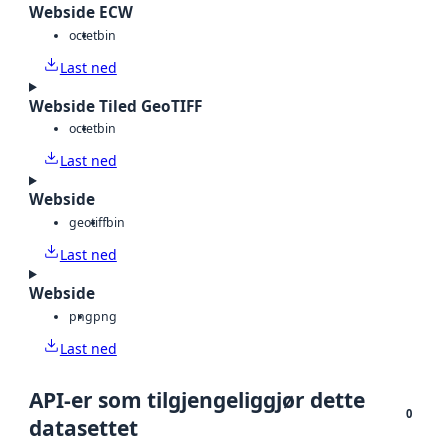
Webside ECW
octet
bin
Last ned
Webside Tiled GeoTIFF
octet
bin
Last ned
Webside
geotiff
bin
Last ned
Webside
png
png
Last ned
API-er som tilgjengeliggjør dette
0
datasettet