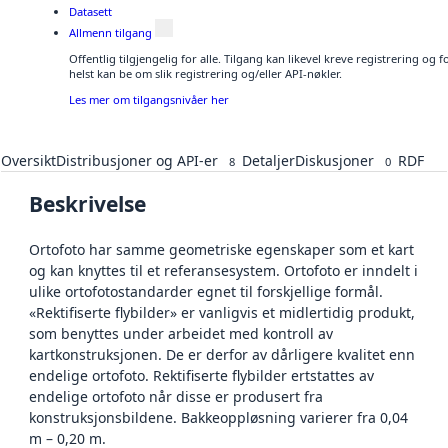
Datasett
Allmenn tilgang
Offentlig tilgjengelig for alle. Tilgang kan likevel kreve registrering o
helst kan be om slik registrering og/eller API-nøkler.
Les mer om tilgangsnivåer her
Oversikt
Distribusjoner og API-er
Detaljer
Diskusjoner
RDF
8
0
Beskrivelse
Ortofoto har samme geometriske egenskaper som et kart
og kan knyttes til et referansesystem. Ortofoto er inndelt i
ulike ortofotostandarder egnet til forskjellige formål.
«Rektifiserte flybilder» er vanligvis et midlertidig produkt,
som benyttes under arbeidet med kontroll av
kartkonstruksjonen. De er derfor av dårligere kvalitet enn
endelige ortofoto. Rektifiserte flybilder ertstattes av
endelige ortofoto når disse er produsert fra
konstruksjonsbildene. Bakkeoppløsning varierer fra 0,04
m – 0,20 m.