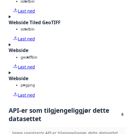
octet
bin
Last ned
Webside Tiled GeoTIFF
octet
bin
Last ned
Webside
geotiff
bin
Last ned
Webside
png
png
Last ned
API-er som tilgjengeliggjør dette
0
datasettet
Ingen registrerte API-er tilgjengeliggjør dette datasettet.