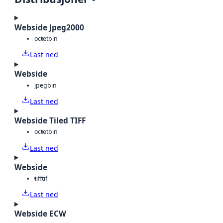
Webside Jpeg2000
octet
bin
Last ned
Webside
jpeg
bin
Last ned
Webside Tiled TIFF
octet
bin
Last ned
Webside
tiff
tif
Last ned
Webside ECW