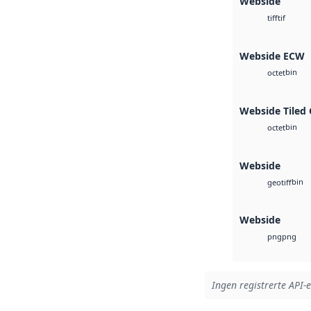
Webside
tif
tiff
Webside ECW
bin
octet
Webside Tiled
bin
octet
Webside
bin
geotiff
Webside
png
png
Ingen registrerte API-e