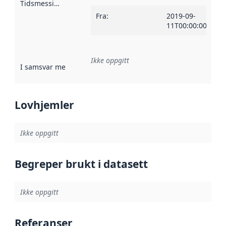
Tidsmessig avgrensning
:
Fra
:
2019-09-
11T00:00:00Z
Ikke oppgitt
I samsvar med
:
Referanse til en implementasjonsregel eller a
Lovhjemler
Ikke oppgitt
Begreper brukt i datasett
Ikke oppgitt
Referanser