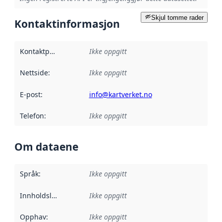
Skjul tomme rader
Kontaktinformasjon
Kontaktpunkt
:
Ikke oppgitt
Nettside
:
Ikke oppgitt
E-post
:
info@kartverket.no
Telefon
:
Ikke oppgitt
Om dataene
Språk
:
Ikke oppgitt
Innholdsleverandører
Ikke oppgitt
:
Opphav
:
Ikke oppgitt