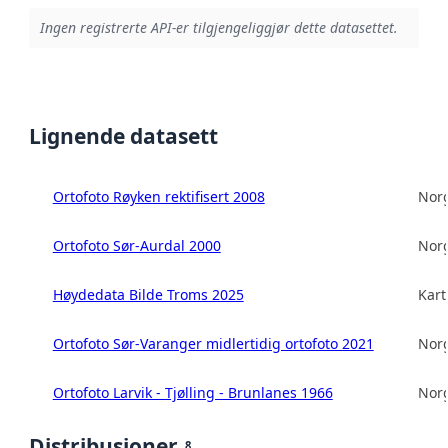
Ingen registrerte API-er tilgjengeliggjør dette datasettet.
Lignende datasett
Ortofoto Røyken rektifisert 2008
Norg
Ortofoto Sør-Aurdal 2000
Norg
Høydedata Bilde Troms 2025
Kart
Ortofoto Sør-Varanger midlertidig ortofoto 2021
Norg
Ortofoto Larvik - Tjølling - Brunlanes 1966
Norg
Distribusjoner
8