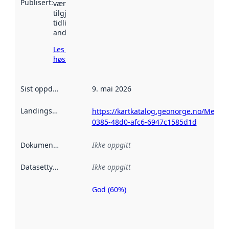
Publisert
:
vært
tilgjengelig
tidligere
andre steder.
Les mer om
høsting her
Sist oppdatert
:
9. mai 2026
Landingsside
:
https://kartkatalog.geonorge.no/Metad
0385-48d0-afc6-6947c1585d1d
Dokumentasjon
:
Ikke oppgitt
Datasettype
:
Ikke oppgitt
God (60%)
Metadatakvalitet
er en indikator
på hvor godt
datasettene er