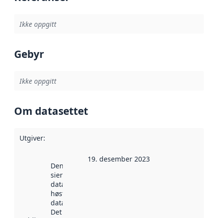
Ikke oppgitt
Gebyr
Ikke oppgitt
Om datasettet
Utgiver
:
19. desember 2023
Denne datoen
sier når
datasettet ble
høstet av
data.norge.no.
Det kan ha