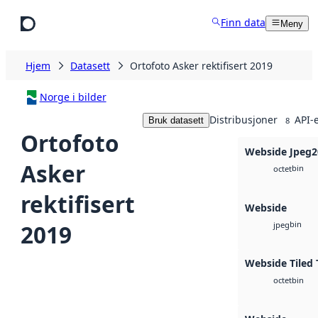
Hopp til hovedinnhold
Finn data
Meny
Hjem
Datasett
Ortofoto Asker rektifisert 2019
Norge i bilder
Distribusjoner
API-
Bruk datasett
8
Ortofoto
Webside Jpeg2
Asker
bin
octet
rektifisert
Webside
bin
2019
jpeg
Webside Tiled 
bin
octet