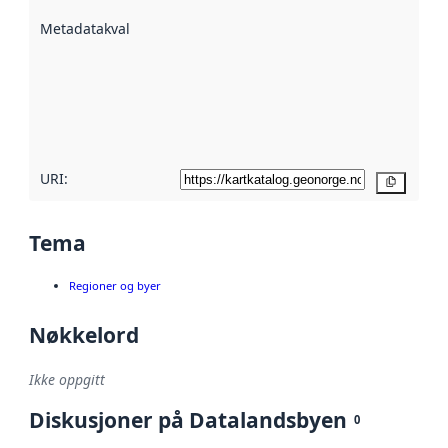
beskrevet ved
Metadatakvalitet
:
hjelp
avmetadata.
Les mer om
metadatakvalitet
her
URI:
Kopier
Tema
Regioner og byer
Nøkkelord
Ikke oppgitt
Diskusjoner på Datalandsbyen
0