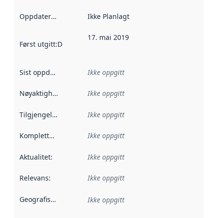
Oppdateringsfrekvens
Ikke Planlagt
:
17. mai 2019
Først utgitt
:
Denne datoen sier når dataene i dette datasettet 
Sist oppdatert
:
Ikke oppgitt
Nøyaktighet
:
Ikke oppgitt
Tilgjengelighet
:
Ikke oppgitt
Kompletthet
:
Ikke oppgitt
Aktualitet
:
Ikke oppgitt
Relevans
:
Ikke oppgitt
Geografisk avgrensning
:
Ikke oppgitt