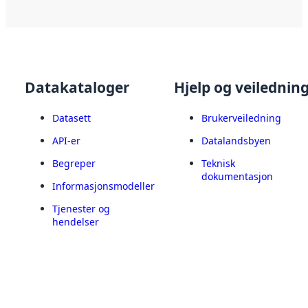
Datakataloger
Hjelp og veilednin
Datasett
Brukerveiledning
API-er
Datalandsbyen
Begreper
Teknisk
dokumentasjon
Informasjonsmodeller
Tjenester og
hendelser