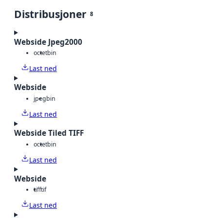
Distribusjoner
8
Webside Jpeg2000
octet
bin
Last ned
Webside
jpeg
bin
Last ned
Webside Tiled TIFF
octet
bin
Last ned
Webside
tiff
tif
Last ned