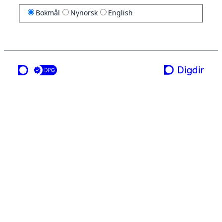
Bokmål
Nynorsk
English
en tjeneste fra