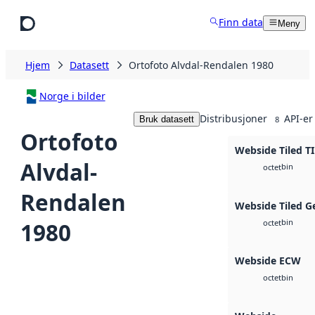
Hopp til hovedinnhold
Finn data
Meny
Hjem
Datasett
Ortofoto Alvdal-Rendalen 1980
Norge i bilder
Distribusjoner
API-er
Bruk datasett
8
Ortofoto
Webside Tiled T
Alvdal-
bin
octet
Rendalen
Webside Tiled G
bin
1980
octet
Webside ECW
bin
octet