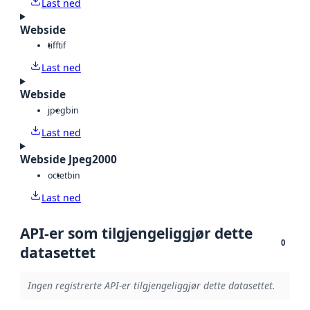
Last ned
Webside
tiff
tif
Last ned
Webside
jpeg
bin
Last ned
Webside Jpeg2000
octet
bin
Last ned
API-er som tilgjengeliggjør dette
0
datasettet
Ingen registrerte API-er tilgjengeliggjør dette datasettet.