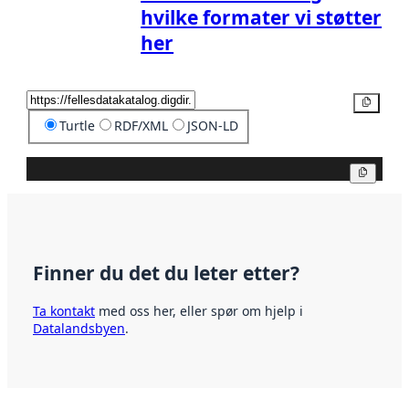
hvilke formater vi støtter
her
Kopier
Turtle
RDF/XML
JSON-LD
Kopier
Finner du det du leter etter?
Ta kontakt
med oss her, eller spør om hjelp i
Datalandsbyen
.