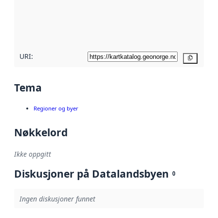
Les mer om
metadatakvalitet
her
URI:
Kopier
Tema
Regioner og byer
Nøkkelord
Ikke oppgitt
Diskusjoner på Datalandsbyen
0
Ingen diskusjoner funnet