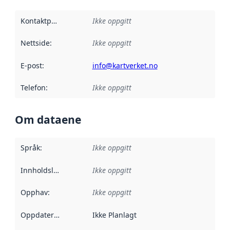
Kontaktpunkt
:
Ikke oppgitt
Nettside
:
Ikke oppgitt
E-post
:
info@kartverket.no
Telefon
:
Ikke oppgitt
Om dataene
Språk
:
Ikke oppgitt
Innholdsleverandører
Ikke oppgitt
:
Opphav
:
Ikke oppgitt
Oppdateringsfrekvens
Ikke Planlagt
: