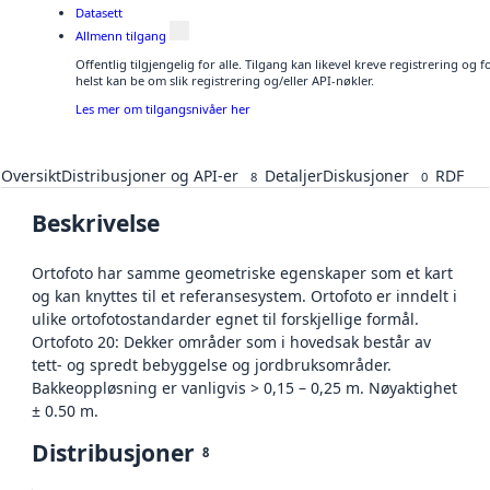
Datasett
Allmenn tilgang
Offentlig tilgjengelig for alle. Tilgang kan likevel kreve registrering o
helst kan be om slik registrering og/eller API-nøkler.
Les mer om tilgangsnivåer her
Oversikt
Distribusjoner og API-er
Detaljer
Diskusjoner
RDF
8
0
Beskrivelse
Ortofoto har samme geometriske egenskaper som et kart
og kan knyttes til et referansesystem. Ortofoto er inndelt i
ulike ortofotostandarder egnet til forskjellige formål.
Ortofoto 20: Dekker områder som i hovedsak består av
tett- og spredt bebyggelse og jordbruksområder.
Bakkeoppløsning er vanligvis > 0,15 – 0,25 m. Nøyaktighet
± 0.50 m.
Distribusjoner
8