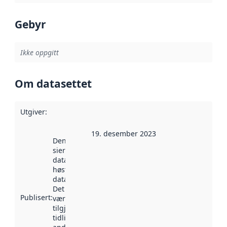
Gebyr
Ikke oppgitt
Om datasettet
Utgiver
:
19. desember 2023
Denne datoen
sier når
datasettet ble
høstet av
data.norge.no.
Det kan ha
Publisert
:
vært
tilgjengelig
tidligere