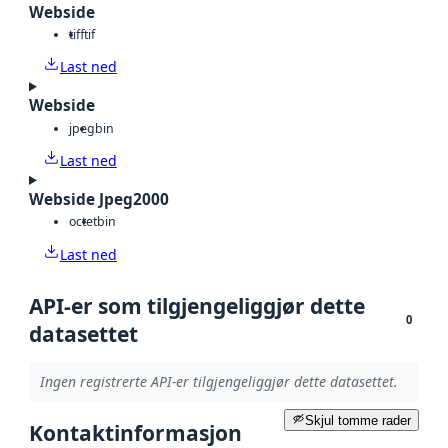
Webside
tiff
tif
Last ned
Webside
jpeg
bin
Last ned
Webside Jpeg2000
octet
bin
Last ned
API-er som tilgjengeliggjør dette
0
datasettet
Ingen registrerte API-er tilgjengeliggjør dette datasettet.
Skjul tomme rader
Kontaktinformasjon