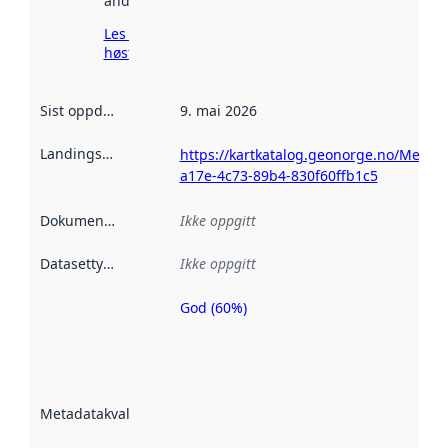
andre steder.
Les mer om
høsting her
Sist oppdatert
:
9. mai 2026
Landingsside
:
https://kartkatalog.geonorge.no/Metad
a17e-4c73-89b4-830f60ffb1c5
Dokumentasjon
:
Ikke oppgitt
Datasettype
:
Ikke oppgitt
God (60%)
Metadatakvalitet
er en indikator
på hvor godt
datasettene er
beskrevet ved
Metadatakvalitet
:
hjelp
avmetadata.