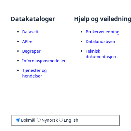
Datakataloger
Hjelp og veilednin
Datasett
Brukerveiledning
API-er
Datalandsbyen
Begreper
Teknisk
dokumentasjon
Informasjonsmodeller
Tjenester og
hendelser
Bokmål
Nynorsk
English