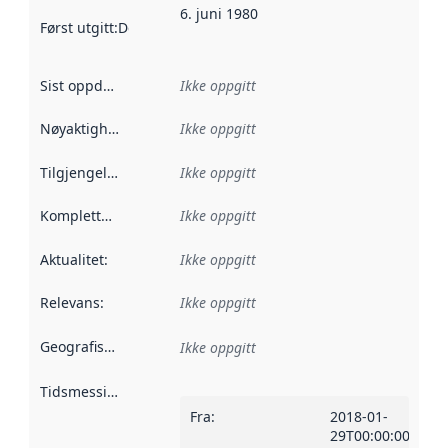
6. juni 1980
Først utgitt
:
Denne datoen sier når dataene i dette datasettet 
Sist oppdatert
:
Ikke oppgitt
Nøyaktighet
:
Ikke oppgitt
Tilgjengelighet
:
Ikke oppgitt
Kompletthet
:
Ikke oppgitt
Aktualitet
:
Ikke oppgitt
Relevans
:
Ikke oppgitt
Geografisk avgrensning
:
Ikke oppgitt
Tidsmessig avgrensning
:
Fra
:
2018-01-
29T00:00:00Z