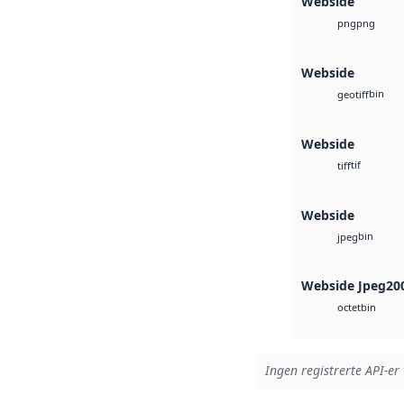
Webside
png
png
Webside
bin
geotiff
Webside
tif
tiff
Webside
bin
jpeg
Webside Jpeg20
bin
octet
Ingen registrerte API-er 