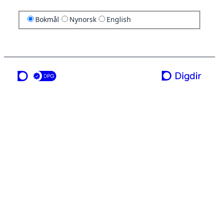
Bokmål
Nynorsk
English
en tjeneste fra