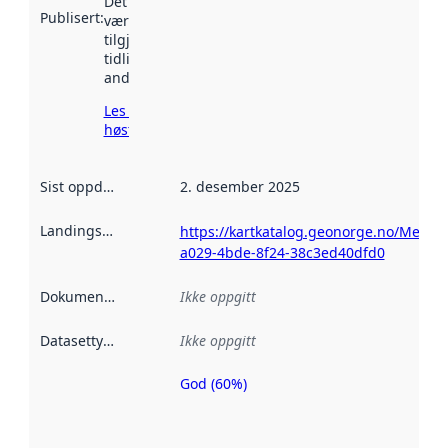
Det kan ha
Publisert
:
vært
tilgjengelig
tidligere
andre steder.
Les mer om
høsting her
Sist oppdatert
:
2. desember 2025
Landingsside
:
https://kartkatalog.geonorge.no/Metad
a029-4bde-8f24-38c3ed40dfd0
Dokumentasjon
:
Ikke oppgitt
Datasettype
:
Ikke oppgitt
God (60%)
Metadatakvalitet
er en indikator
på hvor godt