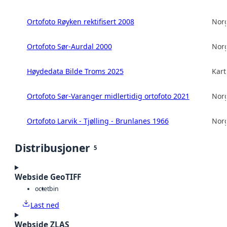
Ortofoto Røyken rektifisert 2008
Norg
Ortofoto Sør-Aurdal 2000
Norg
Høydedata Bilde Troms 2025
Kart
Ortofoto Sør-Varanger midlertidig ortofoto 2021
Norg
Ortofoto Larvik - Tjølling - Brunlanes 1966
Norg
Distribusjoner
5
Webside GeoTIFF
octet
bin
Last ned
Webside ZLAS