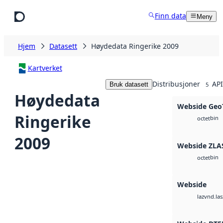
Hopp til hovedinnhold
Finn data
Meny
Hjem
Datasett
Høydedata Ringerike 2009
Kartverket
Distribusjoner
API
Bruk datasett
5
Høydedata
Webside Geo
Ringerike
bin
octet
2009
Webside ZLA
bin
octet
Webside
vnd.las
laz