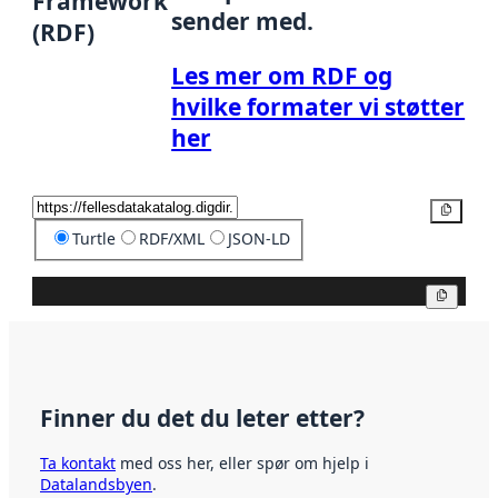
Framework
sender med.
(RDF)
Les mer om RDF og
hvilke formater vi støtter
her
Kopier
Turtle
RDF/XML
JSON-LD
Kopier
Finner du det du leter etter?
Ta kontakt
med oss her, eller spør om hjelp i
Datalandsbyen
.