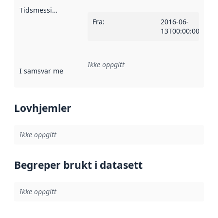
Tidsmessig avgrensning
:
Fra
:
2016-06-
13T00:00:00Z
Ikke oppgitt
I samsvar med
:
Referanse til en implementasjonsregel eller a
Lovhjemler
Ikke oppgitt
Begreper brukt i datasett
Ikke oppgitt