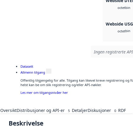
Webside DTE
bin
octet
Webside US
bin
octet
Ingen registrerte API
Datasett
Allmenn tilgang
Offentlig tilgjengelig for alle. Tilgang kan likevel kreve registrering o
helst kan be om slik registrering og/eller API-nøkler.
Les mer om tilgangsnivåer her
Oversikt
Distribusjoner og API-er
Detaljer
Diskusjoner
RDF
5
0
Beskrivelse