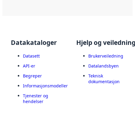
Datakataloger
Hjelp og veilednin
Datasett
Brukerveiledning
API-er
Datalandsbyen
Begreper
Teknisk
dokumentasjon
Informasjonsmodeller
Tjenester og
hendelser