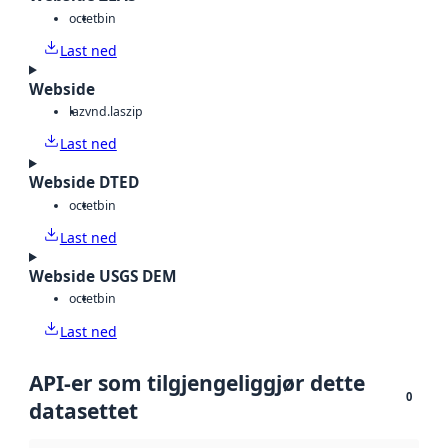
octet
bin
Last ned
Webside
laz
vnd.laszip
Last ned
Webside DTED
octet
bin
Last ned
Webside USGS DEM
octet
bin
Last ned
API-er som tilgjengeliggjør dette
0
datasettet