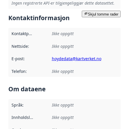
Ingen registrerte API-er tilgjengeliggjør dette datasettet.
Skjul tomme rader
Kontaktinformasjon
Kontaktpunkt
:
Ikke oppgitt
Nettside
:
Ikke oppgitt
E-post
:
hoydedata@kartverket.no
Telefon
:
Ikke oppgitt
Om dataene
Språk
:
Ikke oppgitt
Innholdsleverandører
Ikke oppgitt
: