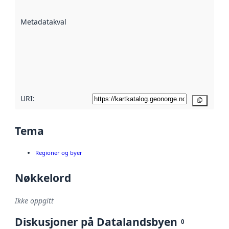
datasettene er
beskrevet ved
Metadatakvalitet
:
hjelp
avmetadata.
Les mer om
metadatakvalitet
her
URI:
Kopier
Tema
Regioner og byer
Nøkkelord
Ikke oppgitt
Diskusjoner på Datalandsbyen
0