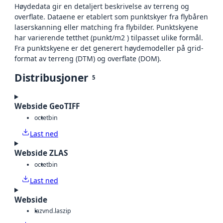
Høydedata gir en detaljert beskrivelse av terreng og
overflate. Dataene er etablert som punktskyer fra flybåren
laserskanning eller matching fra flybilder. Punktskyene
har varierende tetthet (punkt/m2 ) tilpasset ulike formål.
Fra punktskyene er det generert høydemodeller på grid-
format av terreng (DTM) og overflate (DOM).
Distribusjoner
5
Webside GeoTIFF
octet
bin
Last ned
Webside ZLAS
octet
bin
Last ned
Webside
laz
vnd.laszip