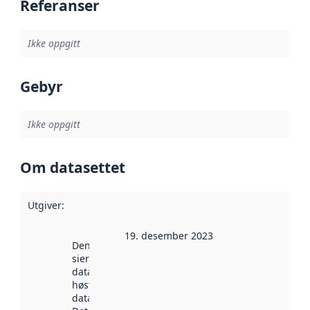
Referanser
Ikke oppgitt
Gebyr
Ikke oppgitt
Om datasettet
Utgiver
:
19. desember 2023
Denne datoen
sier når
datasettet ble
høstet av
data.norge.no.