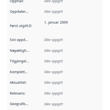
Opphav
:
Ikke oppgitt
Oppdateringsfrekvens
Ikke oppgitt
:
1. januar 2009
Først utgitt
:
Denne datoen sier når dataene i dette datasettet 
Sist oppdatert
:
Ikke oppgitt
Nøyaktighet
:
Ikke oppgitt
Tilgjengelighet
:
Ikke oppgitt
Kompletthet
:
Ikke oppgitt
Aktualitet
:
Ikke oppgitt
Relevans
:
Ikke oppgitt
Geografisk avgrensning
:
Ikke oppgitt