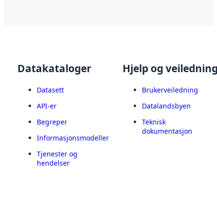
Datakataloger
Hjelp og veilednin
Datasett
Brukerveiledning
API-er
Datalandsbyen
Begreper
Teknisk
dokumentasjon
Informasjonsmodeller
Tjenester og
hendelser