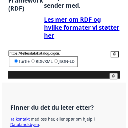
Framework
sender med.
(RDF)
Les mer om RDF og
hvilke formater vi støtter
her
Kopier
Turtle
RDF/XML
JSON-LD
Kopier
Finner du det du leter etter?
Ta kontakt
med oss her, eller spør om hjelp i
Datalandsbyen
.