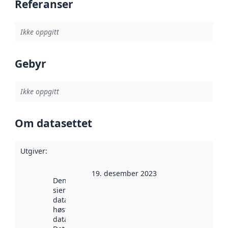
Referanser
Ikke oppgitt
Gebyr
Ikke oppgitt
Om datasettet
Utgiver
:
19. desember 2023
Denne datoen
sier når
datasettet ble
høstet av
data.norge.no.