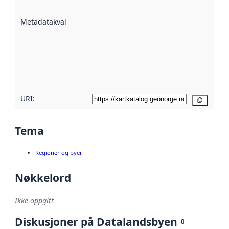
datasettene er
beskrevet ved
Metadatakvalitet
:
hjelp
avmetadata.
Les mer om
metadatakvalitet
her
URI:
Kopier
Tema
Regioner og byer
Nøkkelord
Ikke oppgitt
Diskusjoner på Datalandsbyen
0