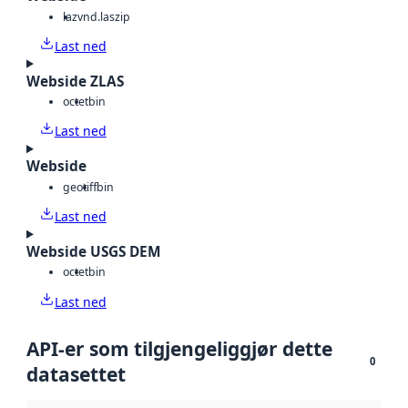
laz
vnd.laszip
Last ned
Webside ZLAS
octet
bin
Last ned
Webside
geotiff
bin
Last ned
Webside USGS DEM
octet
bin
Last ned
API-er som tilgjengeliggjør dette
0
datasettet