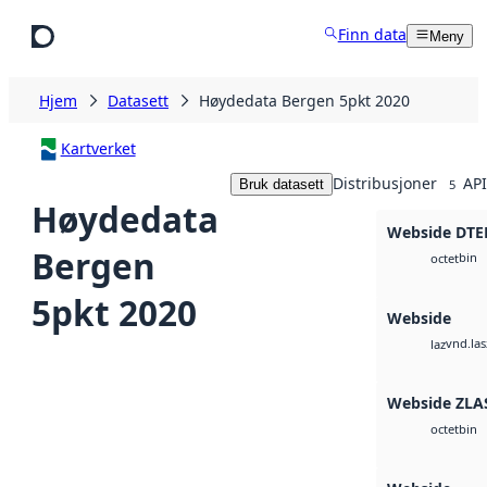
Hopp til hovedinnhold
Finn data
Meny
Hjem
Datasett
Høydedata Bergen 5pkt 2020
Kartverket
Distribusjoner
API
Bruk datasett
5
Høydedata
Webside DTE
Bergen
bin
octet
5pkt 2020
Webside
vnd.las
laz
Webside ZLA
bin
octet