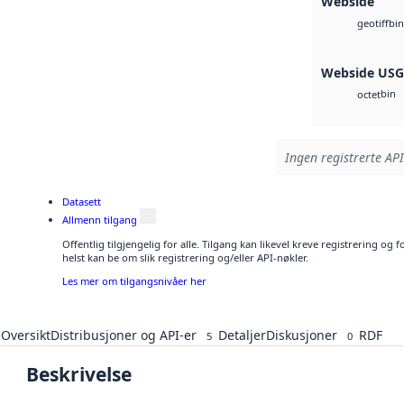
Webside
bin
geotiff
Webside US
bin
octet
Ingen registrerte API
Datasett
Allmenn tilgang
Offentlig tilgjengelig for alle. Tilgang kan likevel kreve registrering o
helst kan be om slik registrering og/eller API-nøkler.
Les mer om tilgangsnivåer her
Oversikt
Distribusjoner og API-er
Detaljer
Diskusjoner
RDF
5
0
Beskrivelse