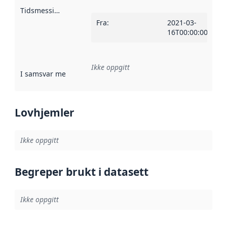
Tidsmessig avgrensning
:
Fra
:
2021-03-
16T00:00:00Z
Ikke oppgitt
I samsvar med
:
Referanse til en implementasjonsregel eller a
Lovhjemler
Ikke oppgitt
Begreper brukt i datasett
Ikke oppgitt