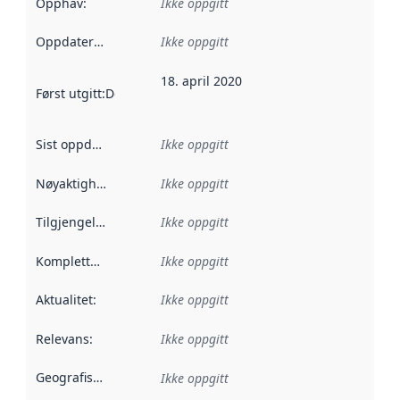
Opphav
:
Ikke oppgitt
Oppdateringsfrekvens
Ikke oppgitt
:
18. april 2020
Først utgitt
:
Denne datoen sier når dataene i dette datasettet 
Sist oppdatert
:
Ikke oppgitt
Nøyaktighet
:
Ikke oppgitt
Tilgjengelighet
:
Ikke oppgitt
Kompletthet
:
Ikke oppgitt
Aktualitet
:
Ikke oppgitt
Relevans
:
Ikke oppgitt
Geografisk avgrensning
:
Ikke oppgitt