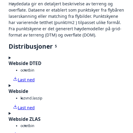
Høydedata gir en detaljert beskrivelse av terreng og
overflate. Dataene er etablert som punktskyer fra flybåren
laserskanning eller matching fra flybilder. Punktskyene
har varierende tetthet (punkt/m2 ) tilpasset ulike formål.
Fra punktskyene er det generert høydemodeller på grid-
format av terreng (DTM) og overflate (DOM).
Distribusjoner
5
Webside DTED
octet
bin
Last ned
Webside
laz
vnd.laszip
Last ned
Webside ZLAS
octet
bin