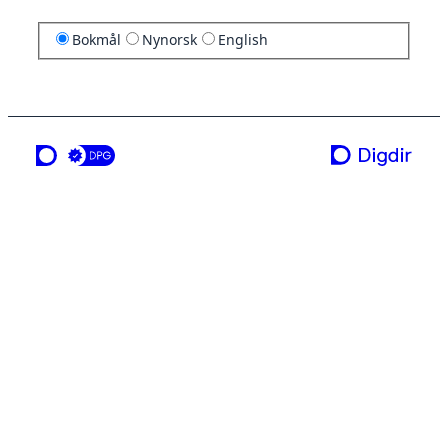
Bokmål
Nynorsk
English
en tjeneste fra