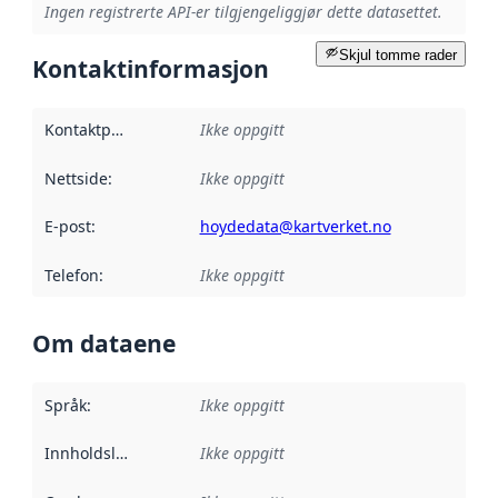
Ingen registrerte API-er tilgjengeliggjør dette datasettet.
Skjul tomme rader
Kontaktinformasjon
Kontaktpunkt
:
Ikke oppgitt
Nettside
:
Ikke oppgitt
E-post
:
hoydedata@kartverket.no
Telefon
:
Ikke oppgitt
Om dataene
Språk
:
Ikke oppgitt
Innholdsleverandører
Ikke oppgitt
: