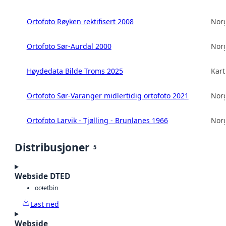
Ortofoto Røyken rektifisert 2008
Norg
Ortofoto Sør-Aurdal 2000
Norg
Høydedata Bilde Troms 2025
Kart
Ortofoto Sør-Varanger midlertidig ortofoto 2021
Norg
Ortofoto Larvik - Tjølling - Brunlanes 1966
Norg
Distribusjoner
5
Webside DTED
octet
bin
Last ned
Webside