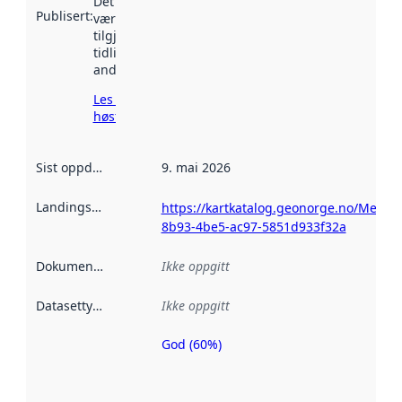
Det kan ha
Publisert
:
vært
tilgjengelig
tidligere
andre steder.
Les mer om
høsting her
Sist oppdatert
:
9. mai 2026
Landingsside
:
https://kartkatalog.geonorge.no/Metad
8b93-4be5-ac97-5851d933f32a
Dokumentasjon
:
Ikke oppgitt
Datasettype
:
Ikke oppgitt
God (60%)
Metadatakvalitet
er en indikator
på hvor godt