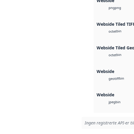
Webside
png
png
Webside Tiled TIF
bin
octet
Webside Tiled Ge
bin
octet
Webside
bin
geotiff
Webside
bin
jpeg
Ingen registrerte API-er ti