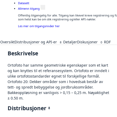
Datasett
Allmenn tilgang
Offentlig tilgjengelig for alle. Tilgang kan likevel kreve registrering og
som helst kan be om slik registrering og/eller API-nøkler.
Les mer om tilgangsnivåer her
Oversikt
Distribusjoner og API-er
Detaljer
Diskusjoner
RDF
8
0
Beskrivelse
Ortofoto har samme geometriske egenskaper som et kart
og kan knyttes til et referansesystem. Ortofoto er inndelt i
ulike ortofotostandarder egnet til forskjellige formål.
Ortofoto 20: Dekker områder som i hovedsak består av
tett- og spredt bebyggelse og jordbruksområder.
Bakkeoppløsning er vanligvis > 0,15 – 0,25 m. Nøyaktighet
± 0.50 m.
Distribusjoner
8