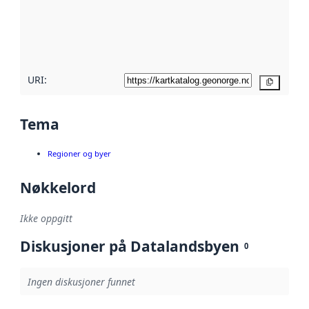
Les mer om
metadatakvalitet
her
URI:
Kopier
Tema
Regioner og byer
Nøkkelord
Ikke oppgitt
Diskusjoner på Datalandsbyen
0
Ingen diskusjoner funnet