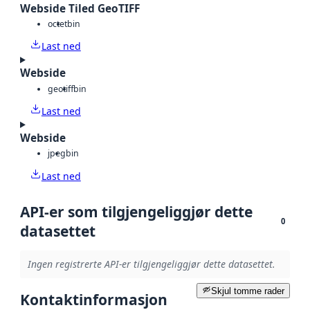
Webside Tiled GeoTIFF
octet
bin
Last ned
Webside
geotiff
bin
Last ned
Webside
jpeg
bin
Last ned
API-er som tilgjengeliggjør dette
0
datasettet
Ingen registrerte API-er tilgjengeliggjør dette datasettet.
Skjul tomme rader
Kontaktinformasjon