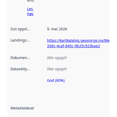
andre steder.
Les mer om
høsting her
Sist oppdatert
:
9. mai 2026
Landingsside
:
https://kartkatalog.geonorge.no/Metad
33dc-4caf-845c-9b25c923bae2
Dokumentasjon
:
Ikke oppgitt
Datasettype
:
Ikke oppgitt
God (60%)
Metadatakvalitet
er en indikator
på hvor godt
datasettene er
beskrevet ved
Metadatakvalitet
:
hjelp
avmetadata.