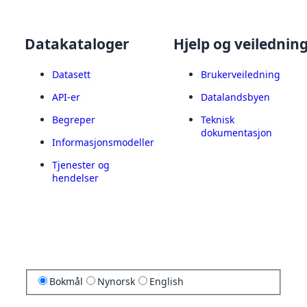
Datakataloger
Hjelp og veilednin
Datasett
Brukerveiledning
API-er
Datalandsbyen
Begreper
Teknisk
dokumentasjon
Informasjonsmodeller
Tjenester og
hendelser
Bokmål
Nynorsk
English