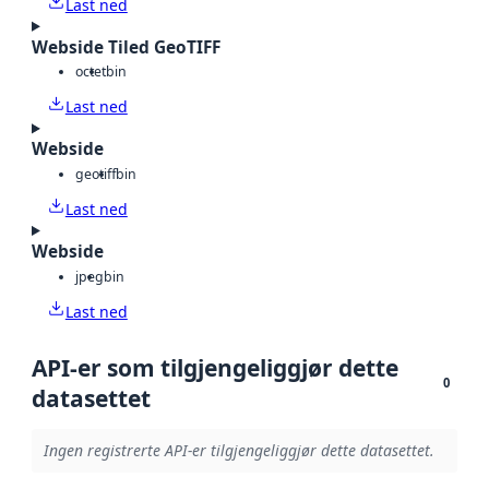
Last ned
Webside Tiled GeoTIFF
octet
bin
Last ned
Webside
geotiff
bin
Last ned
Webside
jpeg
bin
Last ned
API-er som tilgjengeliggjør dette
0
datasettet
Ingen registrerte API-er tilgjengeliggjør dette datasettet.