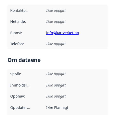
Kontaktpunkt
:
Ikke oppgitt
Nettside
:
Ikke oppgitt
E-post
:
info@kartverket.no
Telefon
:
Ikke oppgitt
Om dataene
Språk
:
Ikke oppgitt
Innholdsleverandører
Ikke oppgitt
:
Opphav
:
Ikke oppgitt
Oppdateringsfrekvens
Ikke Planlagt
: