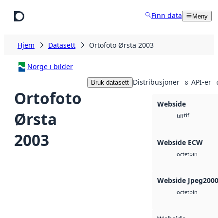
Hopp til hovedinnhold
Finn data
Meny
Hjem
Datasett
Ortofoto Ørsta 2003
Norge i bilder
Distribusjoner
API-er
Bruk datasett
8
Ortofoto
Webside
Ørsta
tif
tiff
2003
Webside ECW
bin
octet
Webside Jpeg200
bin
octet