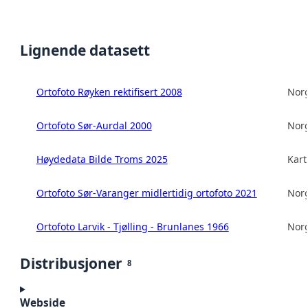
Lignende datasett
Ortofoto Røyken rektifisert 2008
Norg
Ortofoto Sør-Aurdal 2000
Norg
Høydedata Bilde Troms 2025
Kart
Ortofoto Sør-Varanger midlertidig ortofoto 2021
Norg
Ortofoto Larvik - Tjølling - Brunlanes 1966
Norg
Distribusjoner
8
Webside