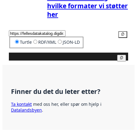
hvilke formater vi støtter
her
Kopier
Turtle
RDF/XML
JSON-LD
Kopier
Finner du det du leter etter?
Ta kontakt
med oss her, eller spør om hjelp i
Datalandsbyen
.