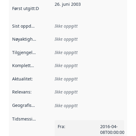
26. juni 2003
Først utgitt
:
Denne datoen sier når dataene i dette datasettet 
Sist oppdatert
:
Ikke oppgitt
Nøyaktighet
:
Ikke oppgitt
Tilgjengelighet
:
Ikke oppgitt
Kompletthet
:
Ikke oppgitt
Aktualitet
:
Ikke oppgitt
Relevans
:
Ikke oppgitt
Geografisk avgrensning
:
Ikke oppgitt
Tidsmessig avgrensning
:
Fra
:
2016-04-
08T00:00:00Z