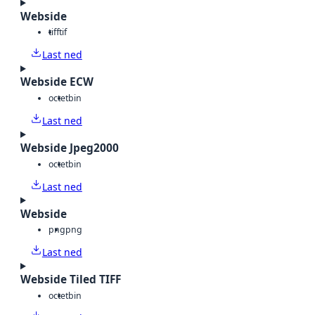
Webside
tiff
tif
Last ned
Webside ECW
octet
bin
Last ned
Webside Jpeg2000
octet
bin
Last ned
Webside
png
png
Last ned
Webside Tiled TIFF
octet
bin