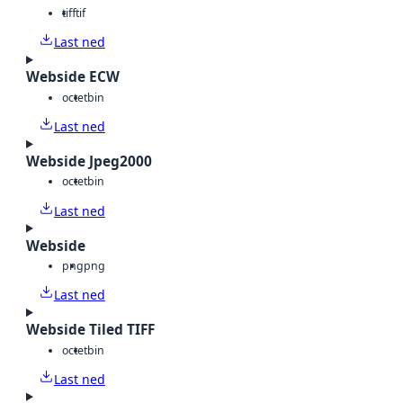
tiff
tif
Last ned
Webside ECW
octet
bin
Last ned
Webside Jpeg2000
octet
bin
Last ned
Webside
png
png
Last ned
Webside Tiled TIFF
octet
bin
Last ned