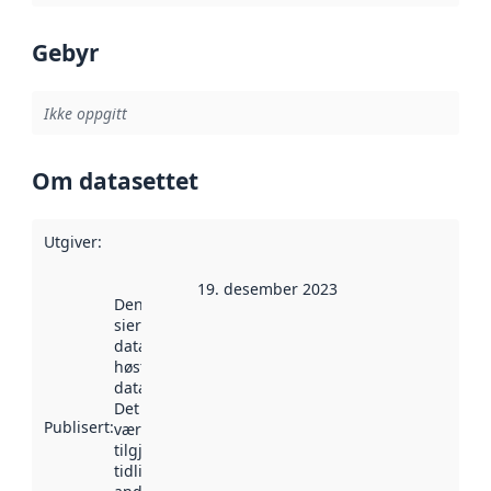
Gebyr
Ikke oppgitt
Om datasettet
Utgiver
:
19. desember 2023
Denne datoen
sier når
datasettet ble
høstet av
data.norge.no.
Det kan ha
Publisert
:
vært
tilgjengelig
tidligere