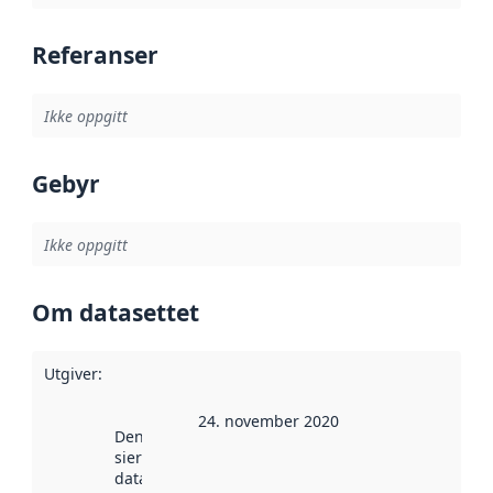
Referanser
Ikke oppgitt
Gebyr
Ikke oppgitt
Om datasettet
Utgiver
:
24. november 2020
Denne datoen
sier når
datasettet ble