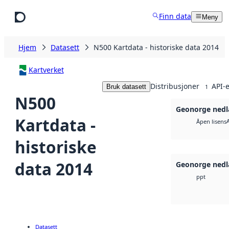
Hopp til hovedinnhold
Finn data
Meny
Hjem
Datasett
N500 Kartdata - historiske data 2014
Kartverket
Distribusjoner
API-e
Bruk datasett
1
N500
Geonorge nedl
Kartdata -
Åpen lisens
historiske
data 2014
Geonorge nedl
ppt
Datasett