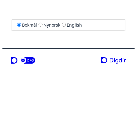
Bokmål
Nynorsk
English
en tjeneste fra