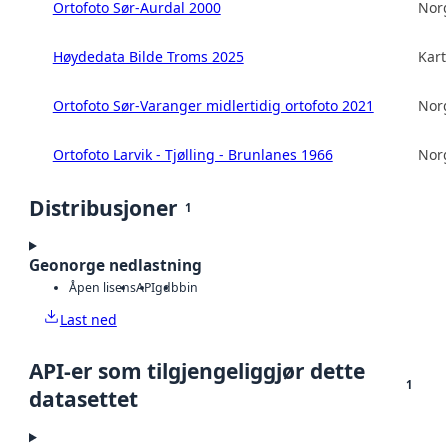
Ortofoto Sør-Aurdal 2000
Norg
Høydedata Bilde Troms 2025
Kart
Ortofoto Sør-Varanger midlertidig ortofoto 2021
Norg
Ortofoto Larvik - Tjølling - Brunlanes 1966
Norg
Distribusjoner
1
Geonorge nedlastning
Åpen lisens
API
gdb
bin
Last ned
API-er som tilgjengeliggjør dette
1
datasettet