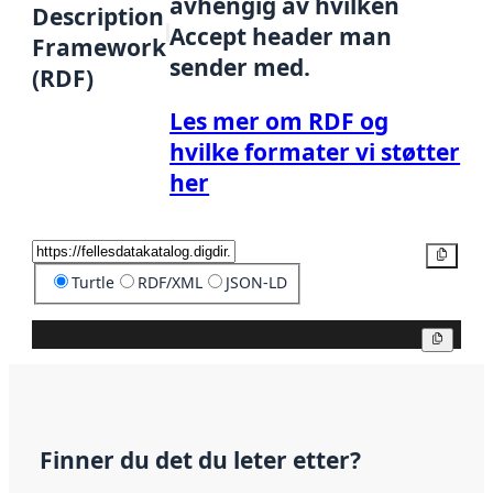
avhengig av hvilken
Description
Accept header man
Framework
sender med.
(RDF)
Les mer om RDF og
hvilke formater vi støtter
her
Kopier
Turtle
RDF/XML
JSON-LD
Kopier
Finner du det du leter etter?