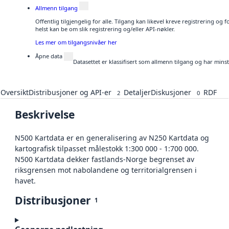
Allmenn tilgang
Offentlig tilgjengelig for alle. Tilgang kan likevel kreve registrering o
helst kan be om slik registrering og/eller API-nøkler.
Les mer om tilgangsnivåer her
Åpne data
Datasettet er klassifisert som allmenn tilgang og har mins
Oversikt
Distribusjoner og API-er
Detaljer
Diskusjoner
RDF
2
0
Beskrivelse
N500 Kartdata er en generalisering av N250 Kartdata og
kartografisk tilpasset målestokk 1:300 000 - 1:700 000.
N500 Kartdata dekker fastlands-Norge begrenset av
riksgrensen mot nabolandene og territorialgrensen i
havet.
Distribusjoner
1