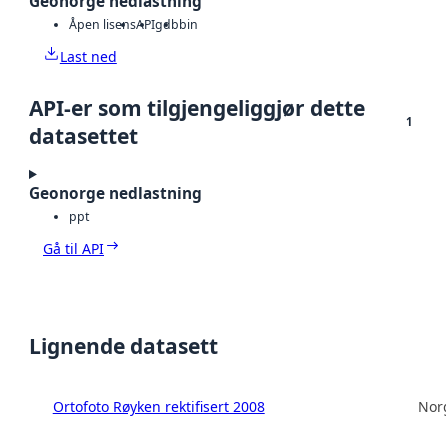
Geonorge nedlastning
Åpen lisens
API
gdb
bin
Last ned
API-er som tilgjengeliggjør dette
1
datasettet
Geonorge nedlastning
ppt
Gå til API
Lignende datasett
Ortofoto Røyken rektifisert 2008
Norg