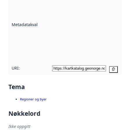
er en indikator
på hvor godt
datasettene er
beskrevet ved
Metadatakvalitet
:
hjelp
avmetadata.
Les mer om
metadatakvalitet
her
URI:
Kopier
Tema
Regioner og byer
Nøkkelord
Ikke oppgitt