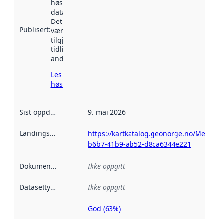
høstet av
data.norge.no.
Det kan ha
Publisert
:
vært
tilgjengelig
tidligere
andre steder.
Les mer om
høsting her
Sist oppdatert
:
9. mai 2026
Landingsside
:
https://kartkatalog.geonorge.no/Metad
b6b7-41b9-ab52-d8ca6344e221
Dokumentasjon
:
Ikke oppgitt
Datasettype
:
Ikke oppgitt
God (63%)
Metadatakvalitet