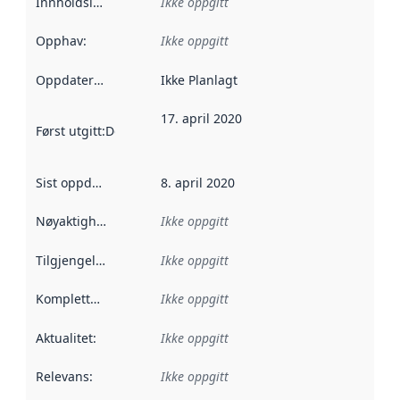
Innholdsleverandører
Ikke oppgitt
:
Opphav
:
Ikke oppgitt
Oppdateringsfrekvens
Ikke Planlagt
:
17. april 2020
Først utgitt
:
Denne datoen sier når dataene i dette datasettet 
Sist oppdatert
:
8. april 2020
Nøyaktighet
:
Ikke oppgitt
Tilgjengelighet
:
Ikke oppgitt
Kompletthet
:
Ikke oppgitt
Aktualitet
:
Ikke oppgitt
Relevans
:
Ikke oppgitt