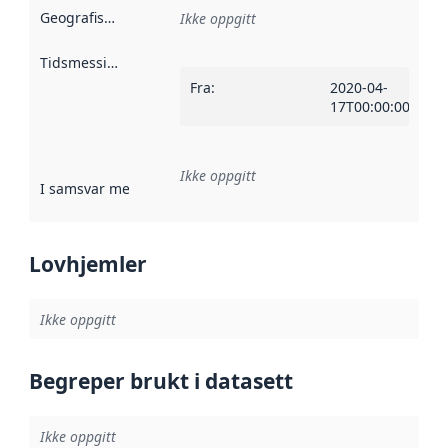
Geografisk avgrensning
:
Ikke oppgitt
Tidsmessig avgrensning
:
Fra
:
2020-04-
17T00:00:00Z
Ikke oppgitt
I samsvar med
:
Referanse til en implementasjonsregel eller a
Lovhjemler
Ikke oppgitt
Begreper brukt i datasett
Ikke oppgitt