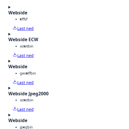
Webside
tiff
tif
Last ned
Webside ECW
octet
bin
Last ned
Webside
geotiff
bin
Last ned
Webside Jpeg2000
octet
bin
Last ned
Webside
jpeg
bin