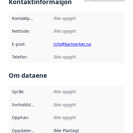
Kontaktinformasjon
Kontaktpunkt
:
Ikke oppgitt
Nettside
:
Ikke oppgitt
E-post
:
info@kartverket.no
Telefon
:
Ikke oppgitt
Om dataene
Språk
:
Ikke oppgitt
Innholdsleverandører
Ikke oppgitt
:
Opphav
:
Ikke oppgitt
Oppdateringsfrekvens
Ikke Planlagt
: