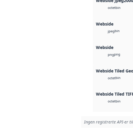
Webside Jpeg200
bin
octet
Webside
bin
jpeg
Webside
png
png
Webside Tiled Ge
bin
octet
Webside Tiled TIF
bin
octet
Ingen registrerte API-er ti