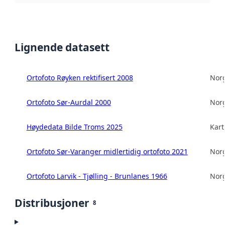
Lignende datasett
Ortofoto Røyken rektifisert 2008
Norg
Ortofoto Sør-Aurdal 2000
Norg
Høydedata Bilde Troms 2025
Kart
Ortofoto Sør-Varanger midlertidig ortofoto 2021
Norg
Ortofoto Larvik - Tjølling - Brunlanes 1966
Norg
Distribusjoner
8