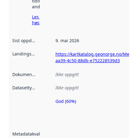
tidligere
andre steder.
Les mer om
høsting her
Sist oppdatert
:
9. mai 2026
Landingsside
:
https://kartkatalog.geonorge.no/Metad
aa39-4c50-88db-e752228539d3
Dokumentasjon
:
Ikke oppgitt
Datasettype
:
Ikke oppgitt
God (60%)
Metadatakvalitet
er en indikator
på hvor godt
datasettene er
beskrevet ved
Metadatakvalitet
:
hjelp