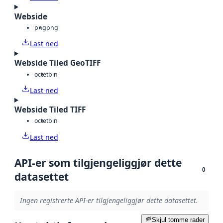
Webside
png
png
Last ned
Webside Tiled GeoTIFF
octet
bin
Last ned
Webside Tiled TIFF
octet
bin
Last ned
API-er som tilgjengeliggjør dette
0
datasettet
Ingen registrerte API-er tilgjengeliggjør dette datasettet.
Skjul tomme rader