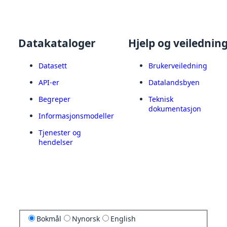
Datakataloger
Hjelp og veilednin
Datasett
Brukerveiledning
API-er
Datalandsbyen
Begreper
Teknisk
dokumentasjon
Informasjonsmodeller
Tjenester og
hendelser
Bokmål
Nynorsk
English