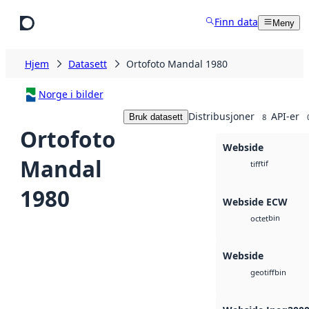
Hopp til hovedinnhold
Finn data
Meny
Hjem
Datasett
Ortofoto Mandal 1980
Norge i bilder
Distribusjoner
API-er
Bruk datasett
8
Ortofoto
Webside
Mandal
tif
tiff
1980
Webside ECW
bin
octet
Webside
bin
geotiff