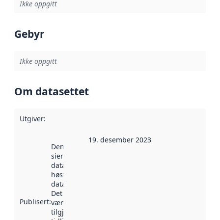
Ikke oppgitt
Gebyr
Ikke oppgitt
Om datasettet
Utgiver
:
19. desember 2023
Denne datoen
sier når
datasettet ble
høstet av
data.norge.no.
Det kan ha
Publisert
:
vært
tilgjengelig