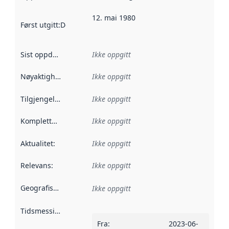
12. mai 1980
Først utgitt
:
Denne datoen sier når dataene i dette datasettet 
Sist oppdatert
:
Ikke oppgitt
Nøyaktighet
:
Ikke oppgitt
Tilgjengelighet
:
Ikke oppgitt
Kompletthet
:
Ikke oppgitt
Aktualitet
:
Ikke oppgitt
Relevans
:
Ikke oppgitt
Geografisk avgrensning
:
Ikke oppgitt
Tidsmessig avgrensning
:
Fra
:
2023-06-