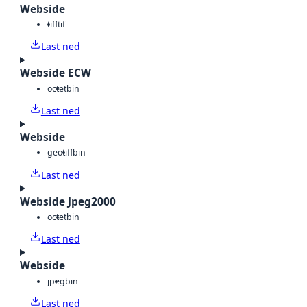
Webside
tiff
tif
Last ned
Webside ECW
octet
bin
Last ned
Webside
geotiff
bin
Last ned
Webside Jpeg2000
octet
bin
Last ned
Webside
jpeg
bin
Last ned