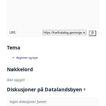
avmetadata.
Les mer om
metadatakvalitet
her
URI:
Kopier
Tema
Regioner og byer
Nøkkelord
Ikke oppgitt
Diskusjoner på Datalandsbyen
0
Ingen diskusjoner funnet