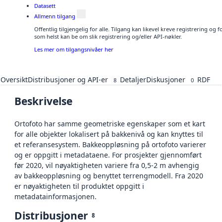
Datasett
Allmenn tilgang
Offentlig tilgjengelig for alle. Tilgang kan likevel kreve registrering og
som helst kan be om slik registrering og/eller API-nøkler.
Les mer om tilgangsnivåer her
Oversikt
Distribusjoner og API-er
Detaljer
Diskusjoner
RDF
8
0
Beskrivelse
Ortofoto har samme geometriske egenskaper som et kart
for alle objekter lokalisert på bakkenivå og kan knyttes til
et referansesystem. Bakkeoppløsning på ortofoto varierer
og er oppgitt i metadataene. For prosjekter gjennomført
før 2020, vil nøyaktigheten variere fra 0,5-2 m avhengig
av bakkeoppløsning og benyttet terrengmodell. Fra 2020
er nøyaktigheten til produktet oppgitt i
metadatainformasjonen.
Distribusjoner
8