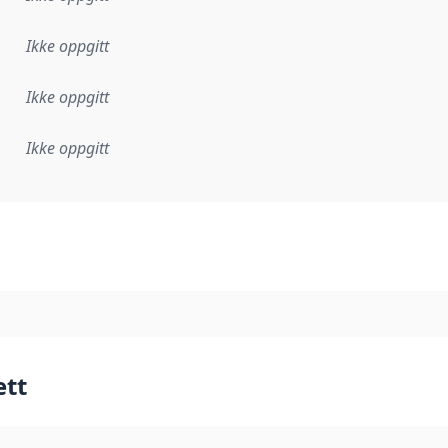
Ikke oppgitt
Ikke oppgitt
Ikke oppgitt
plementasjonsregel eller annen spesifikasjon, som ligger til
ett