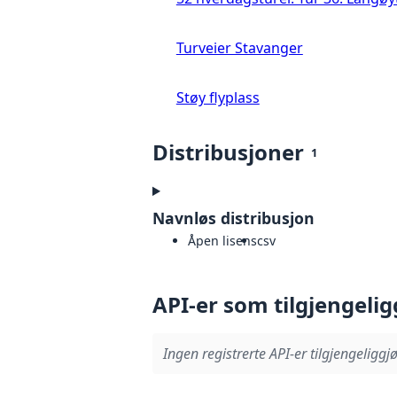
Turveier Stavanger
Støy flyplass
Distribusjoner
1
Navnløs distribusjon
Åpen lisens
csv
API-er som tilgjengelig
Ingen registrerte API-er tilgjengeliggjø