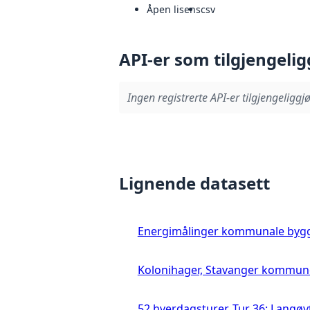
Åpen lisens
csv
API-er som tilgjengelig
Ingen registrerte API-er tilgjengeliggjø
Lignende datasett
Energimålinger kommunale byg
Kolonihager, Stavanger kommun
52 hverdagsturer. Tur 36: Langø