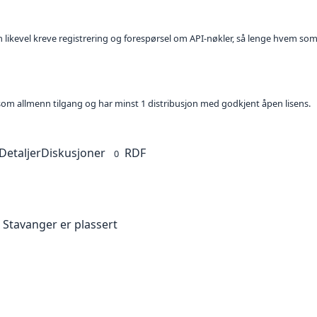
kan likevel kreve registrering og forespørsel om API-nøkler, så lenge hvem som
t som allmenn tilgang og har minst 1 distribusjon med godkjent åpen lisens.
Detaljer
Diskusjoner
RDF
0
i Stavanger er plassert