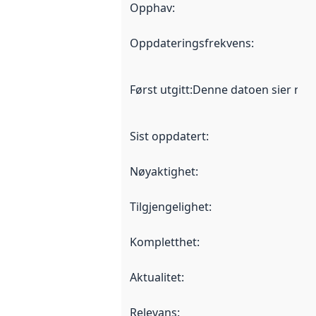
Opphav
:
Oppdateringsfrekvens
:
Først utgitt
:
Denne datoen sier når d
Sist oppdatert
:
Nøyaktighet
:
Tilgjengelighet
:
Kompletthet
:
Aktualitet
:
Relevans
: