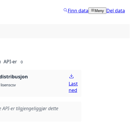
Finn data
Del data
Meny
API-er
1
0
distribusjon
Last
csv
lisens
ned
e API-er tilgjengeliggjør dette