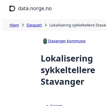
Hopp til hovedinnhold
data.norge.no
Hjem
Datasett
Lokalisering sykkeltellere Stav
Stavanger kommune
Lokalisering
sykkeltellere
Stavanger
Datasett