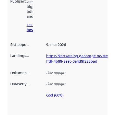
Publisert
:
vært
tilgjengelig
tidligere
andre steder.
Les mer om
høsting her
Sist oppdatert
:
9. mai 2026
Landingsside
:
https://kartkatalog.geonorge.no/Metad
ffdf-4b88-8e9c-0a4d8f283bad
Dokumentasjon
:
Ikke oppgitt
Datasettype
:
Ikke oppgitt
God (60%)
Metadatakvalitet
er en indikator
på hvor godt
datasettene er