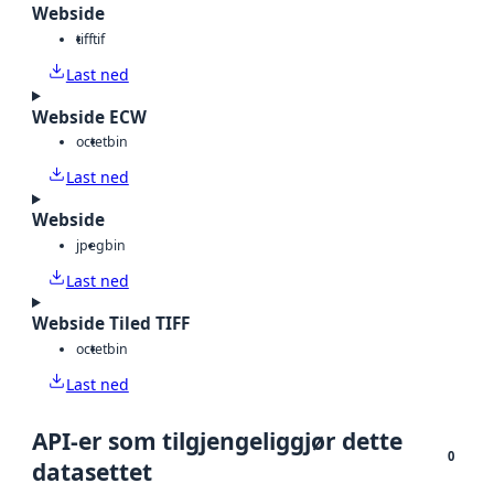
Webside
tiff
tif
Last ned
Webside ECW
octet
bin
Last ned
Webside
jpeg
bin
Last ned
Webside Tiled TIFF
octet
bin
Last ned
API-er som tilgjengeliggjør dette
0
datasettet