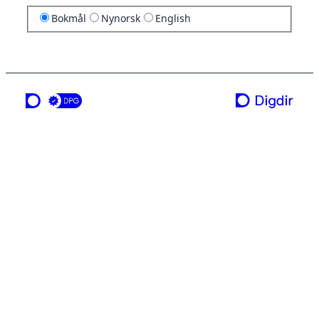
Bokmål
Nynorsk
English
en tjeneste fra