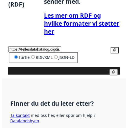
sender med.
(RDF)
Les mer om RDF og
hvilke formater vi støtter
her
Kopier
Turtle
RDF/XML
JSON-LD
Kopier
Finner du det du leter etter?
Ta kontakt
med oss her, eller spør om hjelp i
Datalandsbyen
.