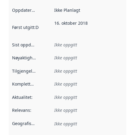
Oppdateringsfrekvens
Ikke Planlagt
:
16. oktober 2018
Først utgitt
:
Denne datoen sier når dataene i dette datasettet 
Sist oppdatert
:
Ikke oppgitt
Nøyaktighet
:
Ikke oppgitt
Tilgjengelighet
:
Ikke oppgitt
Kompletthet
:
Ikke oppgitt
Aktualitet
:
Ikke oppgitt
Relevans
:
Ikke oppgitt
Geografisk avgrensning
:
Ikke oppgitt