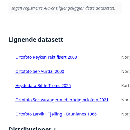
Ingen registrerte API-er tilgjengeliggjør dette datasettet.
Lignende datasett
Ortofoto Røyken rektifisert 2008
Norg
Ortofoto Sør-Aurdal 2000
Norg
Høydedata Bilde Troms 2025
Kart
Ortofoto Sør-Varanger midlertidig ortofoto 2021
Norg
Ortofoto Larvik - Tjølling - Brunlanes 1966
Norg
Distribusjoner
8