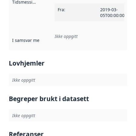
Tidsmessig avgrensning
:
Fra
:
2019-03-
05T00:00:00Z
Ikke oppgitt
I samsvar med
:
Referanse til en implementasjonsregel eller a
Lovhjemler
Ikke oppgitt
Begreper brukt i datasett
Ikke oppgitt
Referanser