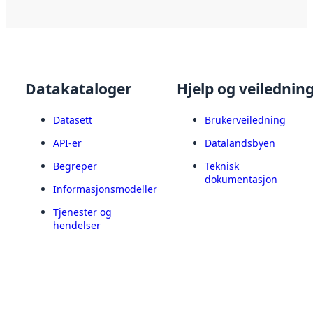
Datakataloger
Hjelp og veilednin
Datasett
Brukerveiledning
API-er
Datalandsbyen
Begreper
Teknisk
dokumentasjon
Informasjonsmodeller
Tjenester og
hendelser