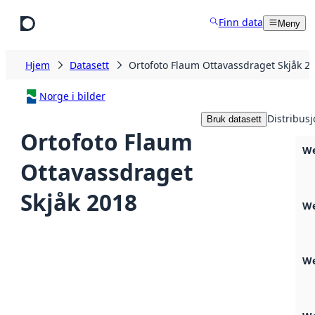
Hopp til hovedinnhold
Finn data
Meny
Hjem
Datasett
Ortofoto Flaum Ottavassdraget Skjåk 2
Norge i bilder
Distribus
Bruk datasett
Ortofoto Flaum
We
Ottavassdraget
Skjåk 2018
We
We