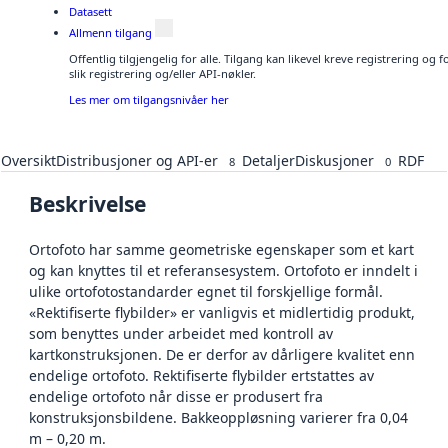
Datasett
Allmenn tilgang
Offentlig tilgjengelig for alle. Tilgang kan likevel kreve registrering o
slik registrering og/eller API-nøkler.
Les mer om tilgangsnivåer her
Oversikt
Distribusjoner og API-er
Detaljer
Diskusjoner
RDF
8
0
Beskrivelse
Ortofoto har samme geometriske egenskaper som et kart
og kan knyttes til et referansesystem. Ortofoto er inndelt i
ulike ortofotostandarder egnet til forskjellige formål.
«Rektifiserte flybilder» er vanligvis et midlertidig produkt,
som benyttes under arbeidet med kontroll av
kartkonstruksjonen. De er derfor av dårligere kvalitet enn
endelige ortofoto. Rektifiserte flybilder ertstattes av
endelige ortofoto når disse er produsert fra
konstruksjonsbildene. Bakkeoppløsning varierer fra 0,04
m – 0,20 m.