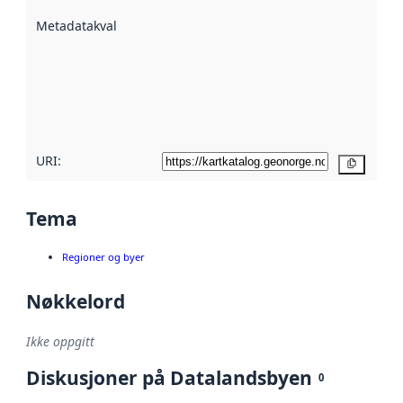
beskrevet ved
Metadatakvalitet
:
hjelp
avmetadata.
Les mer om
metadatakvalitet
her
URI:
Kopier
Tema
Regioner og byer
Nøkkelord
Ikke oppgitt
Diskusjoner på Datalandsbyen
0