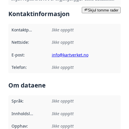
Skjul tomme rader
Kontaktinformasjon
Kontaktpunkt
:
Ikke oppgitt
Nettside
:
Ikke oppgitt
E-post
:
info@kartverket.no
Telefon
:
Ikke oppgitt
Om dataene
Språk
:
Ikke oppgitt
Innholdsleverandører
Ikke oppgitt
:
Opphav
:
Ikke oppgitt