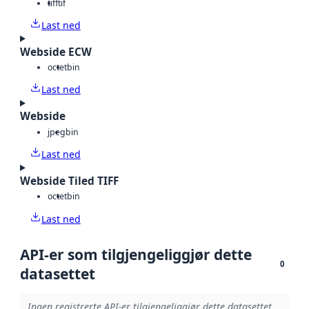
tiff
tif
Last ned
Webside ECW
octet
bin
Last ned
Webside
jpeg
bin
Last ned
Webside Tiled TIFF
octet
bin
Last ned
API-er som tilgjengeliggjør dette
0
datasettet
Ingen registrerte API-er tilgjengeliggjør dette datasettet.