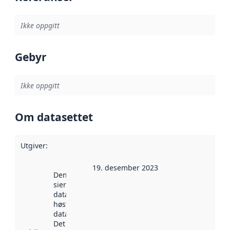
Ikke oppgitt
Gebyr
Ikke oppgitt
Om datasettet
Utgiver
:
19. desember 2023
Denne datoen
sier når
datasettet ble
høstet av
data.norge.no.
Det kan ha