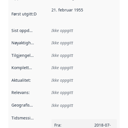
21. februar 1955
Først utgitt
:
Denne datoen sier når dataene i dette datasettet 
Sist oppdatert
:
Ikke oppgitt
Nøyaktighet
:
Ikke oppgitt
Tilgjengelighet
:
Ikke oppgitt
Kompletthet
:
Ikke oppgitt
Aktualitet
:
Ikke oppgitt
Relevans
:
Ikke oppgitt
Geografisk avgrensning
:
Ikke oppgitt
Tidsmessig avgrensning
:
Fra
:
2018-07-