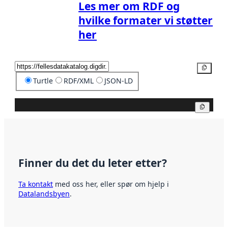
Les mer om RDF og
hvilke formater vi støtter
her
Kopier
Turtle
RDF/XML
JSON-LD
Kopier
Finner du det du leter etter?
Ta kontakt
med oss her, eller spør om hjelp i
Datalandsbyen
.