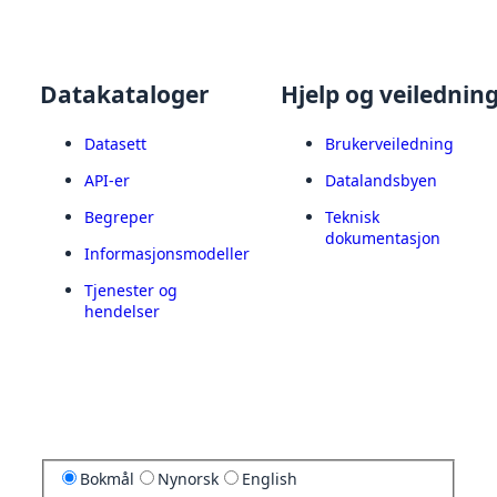
Datakataloger
Hjelp og veilednin
Datasett
Brukerveiledning
API-er
Datalandsbyen
Begreper
Teknisk
dokumentasjon
Informasjonsmodeller
Tjenester og
hendelser
Bokmål
Nynorsk
English