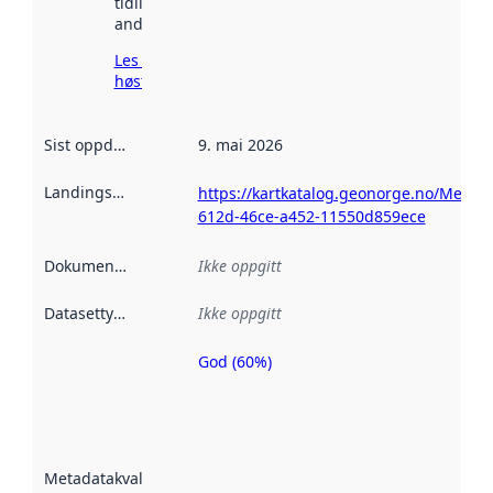
tidligere
andre steder.
Les mer om
høsting her
Sist oppdatert
:
9. mai 2026
Landingsside
:
https://kartkatalog.geonorge.no/Metad
612d-46ce-a452-11550d859ece
Dokumentasjon
:
Ikke oppgitt
Datasettype
:
Ikke oppgitt
God (60%)
Metadatakvalitet
er en indikator
på hvor godt
datasettene er
beskrevet ved
Metadatakvalitet
:
hjelp