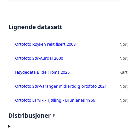
Lignende datasett
Ortofoto Røyken rektifisert 2008
Norg
Ortofoto Sør-Aurdal 2000
Norg
Høydedata Bilde Troms 2025
Kart
Ortofoto Sør-Varanger midlertidig ortofoto 2021
Norg
Ortofoto Larvik - Tjølling - Brunlanes 1966
Norg
Distribusjoner
8