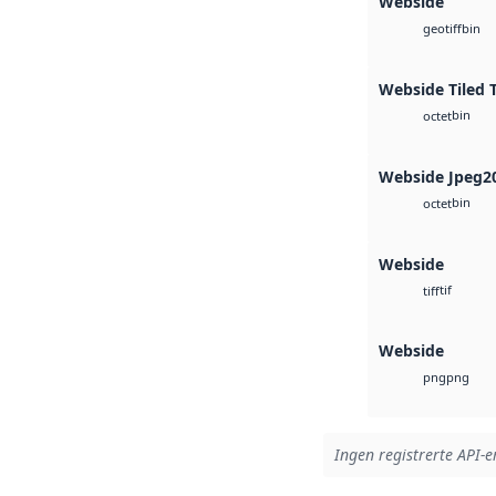
Webside
bin
geotiff
Webside Tiled 
bin
octet
Webside Jpeg2
bin
octet
Webside
tif
tiff
Webside
png
png
Ingen registrerte API-er