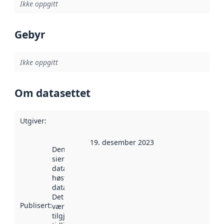
Ikke oppgitt
Gebyr
Ikke oppgitt
Om datasettet
Utgiver
:
19. desember 2023
Denne datoen
sier når
datasettet ble
høstet av
data.norge.no.
Det kan ha
Publisert
:
vært
tilgjengelig