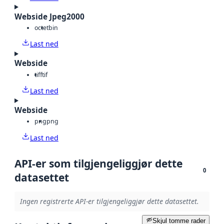
Webside Jpeg2000
octet
bin
Last ned
Webside
tiff
tif
Last ned
Webside
png
png
Last ned
API-er som tilgjengeliggjør dette
0
datasettet
Ingen registrerte API-er tilgjengeliggjør dette datasettet.
Skjul tomme rader