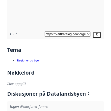
avmetadata.
Les mer om
metadatakvalitet
her
URI:
Kopier
Tema
Regioner og byer
Nøkkelord
Ikke oppgitt
Diskusjoner på Datalandsbyen
0
Ingen diskusjoner funnet