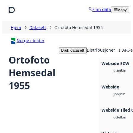
Hopp til hovedinnhold
Finn data
Meny
Hjem
Datasett
Ortofoto Hemsedal 1955
Norge i bilder
Distribusjoner
API-e
Bruk datasett
8
Ortofoto
Webside ECW
Hemsedal
bin
octet
1955
Webside
bin
jpeg
Webside Tiled 
bin
octet