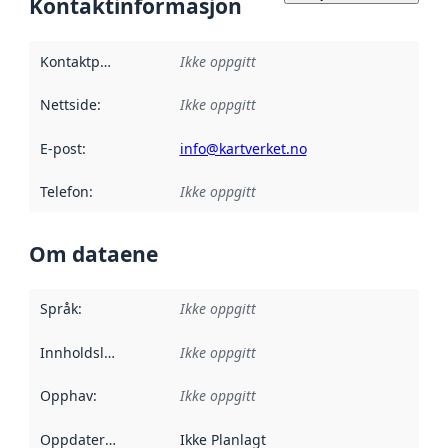
Kontaktinformasjon
Kontaktpunkt
:
Ikke oppgitt
Nettside
:
Ikke oppgitt
E-post
:
info@kartverket.no
Telefon
:
Ikke oppgitt
Om dataene
Språk
:
Ikke oppgitt
Innholdsleverandører
Ikke oppgitt
:
Opphav
:
Ikke oppgitt
Oppdateringsfrekvens
Ikke Planlagt
: