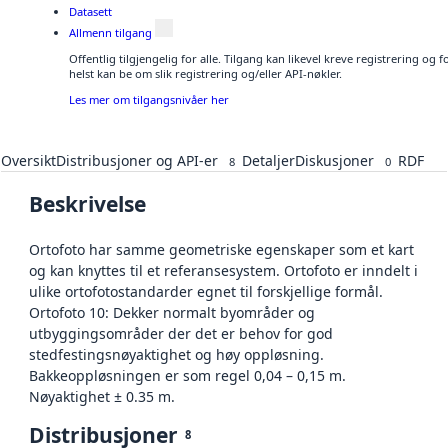
Datasett
Allmenn tilgang
Offentlig tilgjengelig for alle. Tilgang kan likevel kreve registrering o
helst kan be om slik registrering og/eller API-nøkler.
Les mer om tilgangsnivåer her
Oversikt
Distribusjoner og API-er
Detaljer
Diskusjoner
RDF
8
0
Beskrivelse
Ortofoto har samme geometriske egenskaper som et kart
og kan knyttes til et referansesystem. Ortofoto er inndelt i
ulike ortofotostandarder egnet til forskjellige formål.
Ortofoto 10: Dekker normalt byområder og
utbyggingsområder der det er behov for god
stedfestingsnøyaktighet og høy oppløsning.
Bakkeoppløsningen er som regel 0,04 – 0,15 m.
Nøyaktighet ± 0.35 m.
Distribusjoner
8