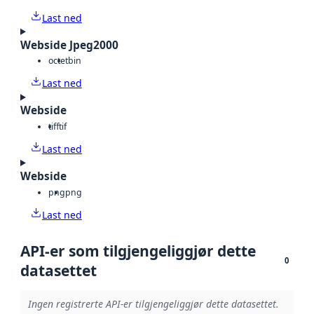
Last ned
Webside Jpeg2000
octet
bin
Last ned
Webside
tiff
tif
Last ned
Webside
png
png
Last ned
API-er som tilgjengeliggjør dette
0
datasettet
Ingen registrerte API-er tilgjengeliggjør dette datasettet.