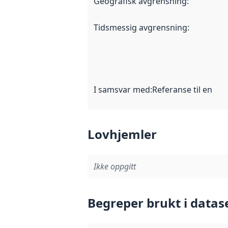
Geografisk avgrensning
:
Tidsmessig avgrensning
:
I samsvar med
:
Referanse til en im
Lovhjemler
Ikke oppgitt
Begreper brukt i datas