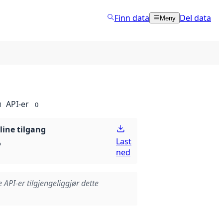
Finn data
Del data
Meny
API-er
1
0
line tilgang
Last
p
ned
e API-er tilgjengeliggjør dette