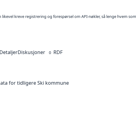
kan likevel kreve registrering og forespørsel om API-nøkler, så lenge hvem som
Detaljer
Diskusjoner
RDF
0
ta for tidligere Ski kommune