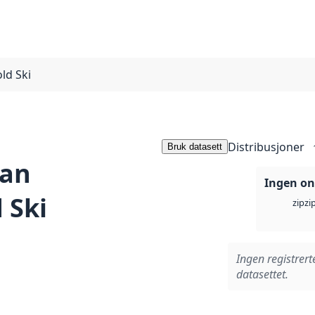
d Ski
Distribusjoner
Bruk datasett
an
Ingen on
 Ski
zi
zip
Ingen registrert
datasettet.