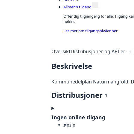
Allmenn tilgang
Offentlig tilgjengelig for alle. Tilgang 
nøkler.
Les mer om tilgangsnivåer her
Oversikt
Distribusjoner og API-er
1
Beskrivelse
Kommunedelplan Naturmangfold. Da
Distribusjoner
1
Ingen online tilgang
zip
zip