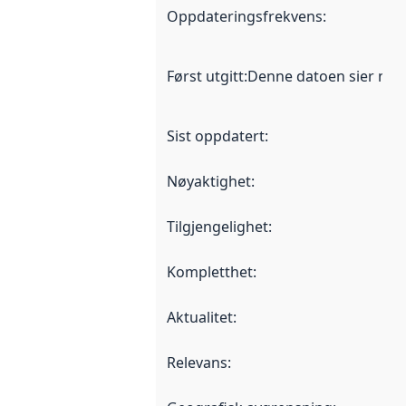
Oppdateringsfrekvens
:
Først utgitt
:
Denne datoen sier når d
Sist oppdatert
:
Nøyaktighet
:
Tilgjengelighet
:
Kompletthet
:
Aktualitet
:
Relevans
: