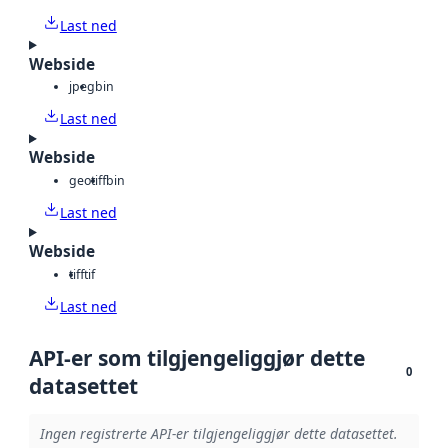
Last ned
Webside
jpeg
bin
Last ned
Webside
geotiff
bin
Last ned
Webside
tiff
tif
Last ned
API-er som tilgjengeliggjør dette
0
datasettet
Ingen registrerte API-er tilgjengeliggjør dette datasettet.