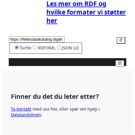
Les mer om RDF og
hvilke formater vi støtter
her
Kopier
Turtle
RDF/XML
JSON-LD
Kopier
Finner du det du leter etter?
Ta kontakt
med oss her, eller spør om hjelp i
Datalandsbyen
.