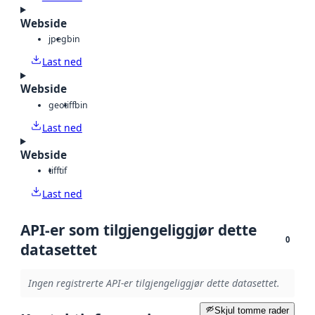
Webside
jpeg
bin
Last ned
Webside
geotiff
bin
Last ned
Webside
tiff
tif
Last ned
API-er som tilgjengeliggjør dette
0
datasettet
Ingen registrerte API-er tilgjengeliggjør dette datasettet.
Skjul tomme rader