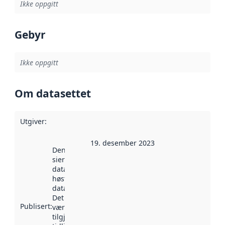
Ikke oppgitt
Gebyr
Ikke oppgitt
Om datasettet
Utgiver
:
19. desember 2023
Denne datoen
sier når
datasettet ble
høstet av
data.norge.no.
Det kan ha
Publisert
:
vært
tilgjengelig