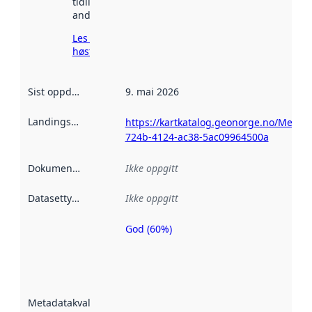
tidligere
andre steder.
Les mer om
høsting her
Sist oppdatert
:
9. mai 2026
Landingsside
:
https://kartkatalog.geonorge.no/Metad
724b-4124-ac38-5ac09964500a
Dokumentasjon
:
Ikke oppgitt
Datasettype
:
Ikke oppgitt
God (60%)
Metadatakvalitet
er en indikator
på hvor godt
datasettene er
beskrevet ved
Metadatakvalitet
:
hjelp