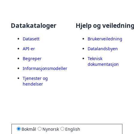
Datakataloger
Hjelp og veilednin
Datasett
Brukerveiledning
API-er
Datalandsbyen
Begreper
Teknisk
dokumentasjon
Informasjonsmodeller
Tjenester og
hendelser
Bokmål
Nynorsk
English