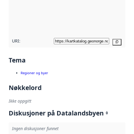
avmetadata.
Les mer om
metadatakvalitet
her
URI:
Kopier
Tema
Regioner og byer
Nøkkelord
Ikke oppgitt
Diskusjoner på Datalandsbyen
0
Ingen diskusjoner funnet