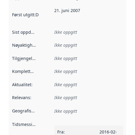
21. juni 2007
Først utgitt
:
Denne datoen sier når dataene i dette datasettet 
Sist oppdatert
:
Ikke oppgitt
Nøyaktighet
:
Ikke oppgitt
Tilgjengelighet
:
Ikke oppgitt
Kompletthet
:
Ikke oppgitt
Aktualitet
:
Ikke oppgitt
Relevans
:
Ikke oppgitt
Geografisk avgrensning
:
Ikke oppgitt
Tidsmessig avgrensning
:
Fra
:
2016-02-