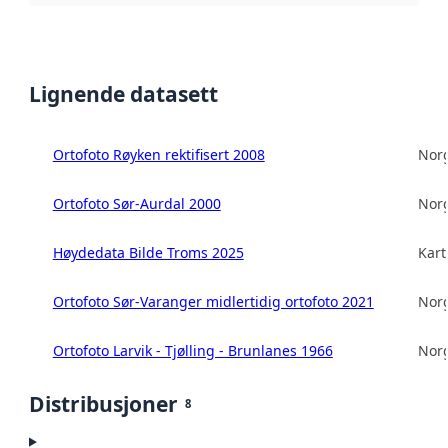
Lignende datasett
Ortofoto Røyken rektifisert 2008
Norg
Ortofoto Sør-Aurdal 2000
Norg
Høydedata Bilde Troms 2025
Kart
Ortofoto Sør-Varanger midlertidig ortofoto 2021
Norg
Ortofoto Larvik - Tjølling - Brunlanes 1966
Norg
Distribusjoner
8