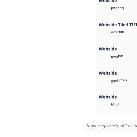
Webside
png
png
Webside Tiled TIF
bin
octet
Webside
bin
jpeg
Webside
bin
geotiff
Webside
tif
tiff
Ingen registrerte API-er ti