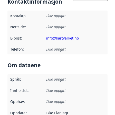
Kontaktinformasjon
Kontaktpunkt
:
Ikke oppgitt
Nettside
:
Ikke oppgitt
E-post
:
info@kartverket.no
Telefon
:
Ikke oppgitt
Om dataene
Språk
:
Ikke oppgitt
Innholdsleverandører
Ikke oppgitt
:
Opphav
:
Ikke oppgitt
Oppdateringsfrekvens
Ikke Planlagt
: