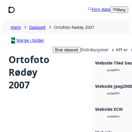
Hopp til hovedinnhold
Finn data
Meny
Hjem
Datasett
Ortofoto Rødøy 2007
Norge i bilder
Distribusjoner
API-er
Bruk datasett
8
Ortofoto
Webside Tiled Ge
Rødøy
bin
octet
2007
Webside Jpeg200
bin
octet
Webside ECW
bin
octet