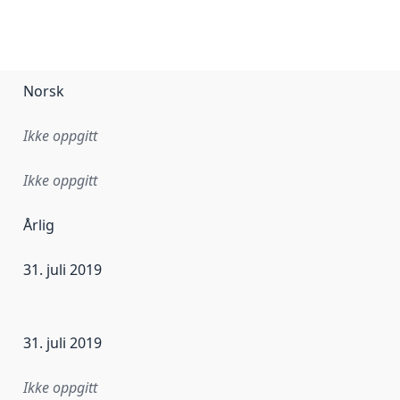
Norsk
Ikke oppgitt
Ikke oppgitt
Årlig
31. juli 2019
ataene i dette datasettet første gang ble utgitt. Det kan ha
31. juli 2019
Ikke oppgitt