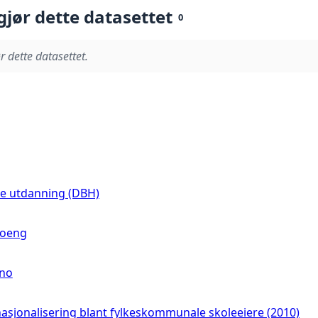
gjør dette datasettet
0
r dette datasettet.
re utdanning (DBH)
poeng
.no
nasjonalisering blant fylkeskommunale skoleeiere (2010)