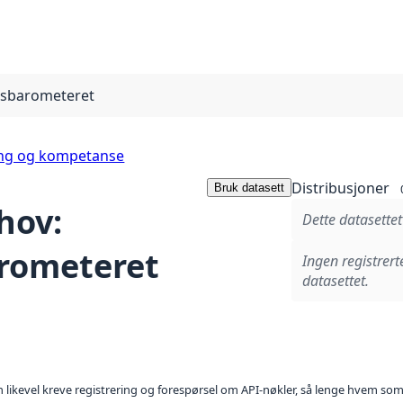
sbarometeret
ing og kompetanse
Distribusjoner
Bruk datasett
hov:
Dette datasettet
rometeret
Ingen registrert
datasettet.
kan likevel kreve registrering og forespørsel om API-nøkler, så lenge hvem som