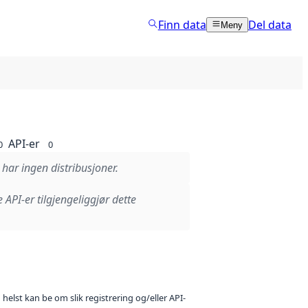
Finn data
Del data
Meny
API-er
0
0
 har ingen distribusjoner.
e API-er tilgjengeliggjør dette
 helst kan be om slik registrering og/eller API-