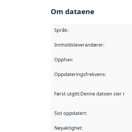
Om dataene
Språk
:
Innholdsleverandører
:
Opphav
:
Oppdateringsfrekvens
:
Først utgitt
:
Denne datoen sier når d
Sist oppdatert
:
Nøyaktighet
: