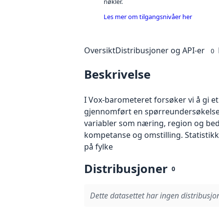
nøkler.
Les mer om tilgangsnivåer her
Oversikt
Distribusjoner og API-er
0
Beskrivelse
I Vox-barometeret forsøker vi å gi e
gjennomført en spørreundersøkelse b
variabler som næring, region og bedri
kompetanse og omstilling. Statistik
på fylke
Distribusjoner
0
Dette datasettet har ingen distribusjon