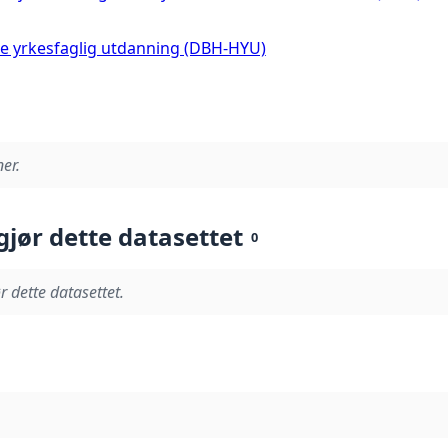
re yrkesfaglig utdanning (DBH-HYU)
er.
gjør dette datasettet
0
r dette datasettet.