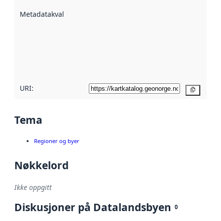
beskrevet ved
Metadatakvalitet
:
hjelp
avmetadata.
Les mer om
metadatakvalitet
her
URI:
Kopier
Tema
Regioner og byer
Nøkkelord
Ikke oppgitt
Diskusjoner på Datalandsbyen
0