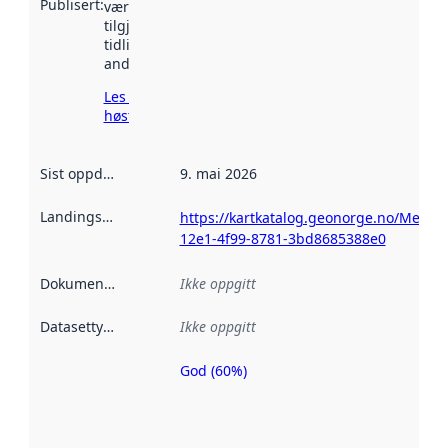
Publisert
:
vært
tilgjengelig
tidligere
andre steder.
Les mer om
høsting her
Sist oppdatert
:
9. mai 2026
Landingsside
:
https://kartkatalog.geonorge.no/Metad
12e1-4f99-8781-3bd8685388e0
Dokumentasjon
:
Ikke oppgitt
Datasettype
:
Ikke oppgitt
God (60%)
Metadatakvalitet
er en indikator
på hvor godt
datasettene er