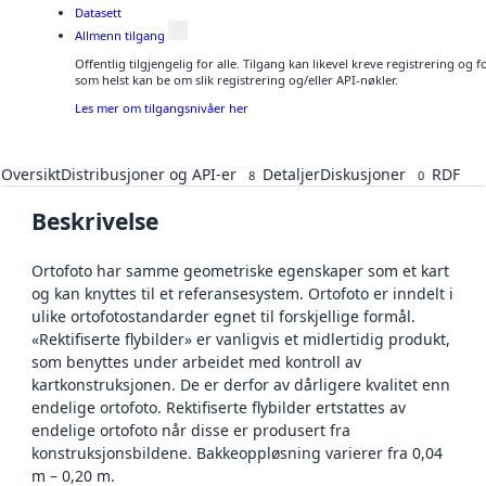
Datasett
Allmenn tilgang
Offentlig tilgjengelig for alle. Tilgang kan likevel kreve registrering og
som helst kan be om slik registrering og/eller API-nøkler.
Les mer om tilgangsnivåer her
Oversikt
Distribusjoner og API-er
Detaljer
Diskusjoner
RDF
8
0
Beskrivelse
Ortofoto har samme geometriske egenskaper som et kart
og kan knyttes til et referansesystem. Ortofoto er inndelt i
ulike ortofotostandarder egnet til forskjellige formål.
«Rektifiserte flybilder» er vanligvis et midlertidig produkt,
som benyttes under arbeidet med kontroll av
kartkonstruksjonen. De er derfor av dårligere kvalitet enn
endelige ortofoto. Rektifiserte flybilder ertstattes av
endelige ortofoto når disse er produsert fra
konstruksjonsbildene. Bakkeoppløsning varierer fra 0,04
m – 0,20 m.