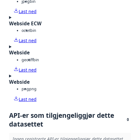
jpeg
bin
Last ned
Webside ECW
octet
bin
Last ned
Webside
geotiff
bin
Last ned
Webside
png
png
Last ned
API-er som tilgjengeliggjør dette
0
datasettet
Ingen registrerte API-er tilgjengeliggjør dette datasettet.