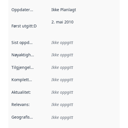
Oppdateringsfrekvens
Ikke Planlagt
:
2. mai 2010
Først utgitt
:
Denne datoen sier når dataene i dette datasettet 
Sist oppdatert
:
Ikke oppgitt
Nøyaktighet
:
Ikke oppgitt
Tilgjengelighet
:
Ikke oppgitt
Kompletthet
:
Ikke oppgitt
Aktualitet
:
Ikke oppgitt
Relevans
:
Ikke oppgitt
Geografisk avgrensning
:
Ikke oppgitt