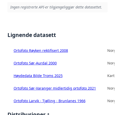
Ingen registrerte API-er tilgjengeliggjør dette datasettet.
Lignende datasett
Ortofoto Røyken rektifisert 2008
Norg
Ortofoto Sør-Aurdal 2000
Norg
Høydedata Bilde Troms 2025
Kart
Ortofoto Sør-Varanger midlertidig ortofoto 2021
Norg
Ortofoto Larvik - Tjølling - Brunlanes 1966
Norg
Distribusjoner
8