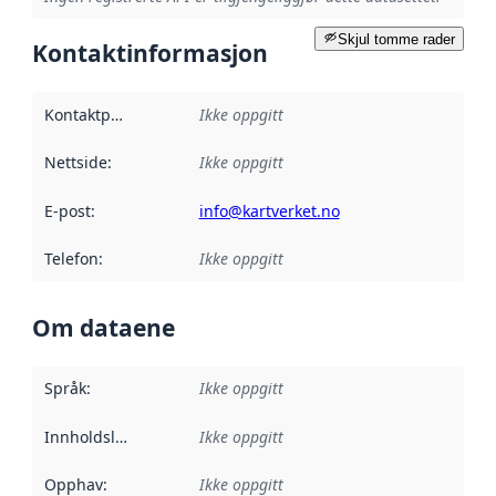
Skjul tomme rader
Kontaktinformasjon
Kontaktpunkt
:
Ikke oppgitt
Nettside
:
Ikke oppgitt
E-post
:
info@kartverket.no
Telefon
:
Ikke oppgitt
Om dataene
Språk
:
Ikke oppgitt
Innholdsleverandører
Ikke oppgitt
:
Opphav
:
Ikke oppgitt