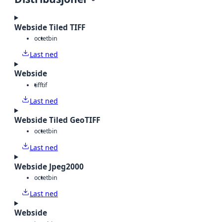
Webside Tiled TIFF
octet
bin
Last ned
Webside
tiff
tif
Last ned
Webside Tiled GeoTIFF
octet
bin
Last ned
Webside Jpeg2000
octet
bin
Last ned
Webside