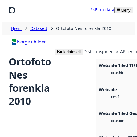
Hopp til hovedinnhold
Finn data
Meny
Hjem
Datasett
Ortofoto Nes forenkla 2010
Norge i bilder
Distribusjoner
API-er
Bruk datasett
8
Ortofoto
Webside Tiled TIF
Nes
bin
octet
forenkla
Webside
tif
2010
tiff
Webside Tiled Ge
bin
octet