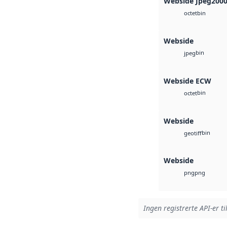
Webside Jpeg200
bin
octet
Webside
bin
jpeg
Webside ECW
bin
octet
Webside
bin
geotiff
Webside
png
png
Ingen registrerte API-er ti