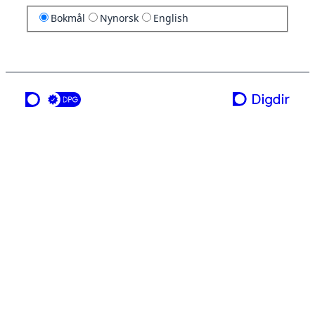
Bokmål
Nynorsk
English
en tjeneste fra