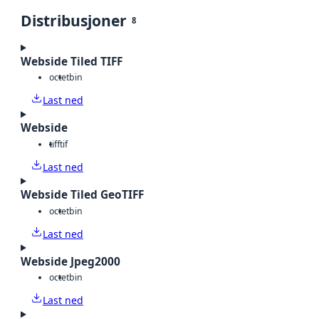
Distribusjoner
8
Webside Tiled TIFF
octet
bin
Last ned
Webside
tiff
tif
Last ned
Webside Tiled GeoTIFF
octet
bin
Last ned
Webside Jpeg2000
octet
bin
Last ned