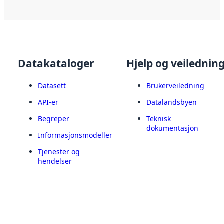
Datakataloger
Hjelp og veilednin
Datasett
Brukerveiledning
API-er
Datalandsbyen
Begreper
Teknisk
dokumentasjon
Informasjonsmodeller
Tjenester og
hendelser