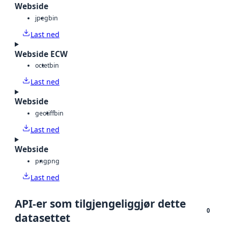
Webside
jpeg
bin
Last ned
Webside ECW
octet
bin
Last ned
Webside
geotiff
bin
Last ned
Webside
png
png
Last ned
API-er som tilgjengeliggjør dette
0
datasettet