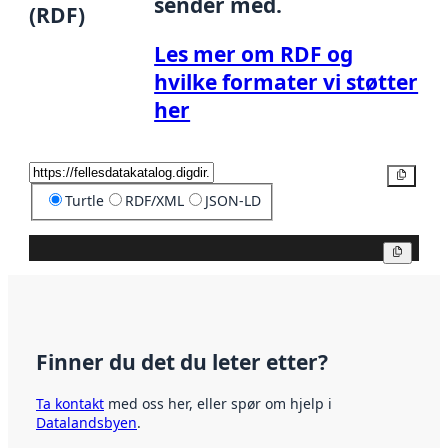
sender med.
(RDF)
Les mer om RDF og
hvilke formater vi støtter
her
Kopier
Turtle
RDF/XML
JSON-LD
Kopier
Finner du det du leter etter?
Ta kontakt
med oss her, eller spør om hjelp i
Datalandsbyen
.