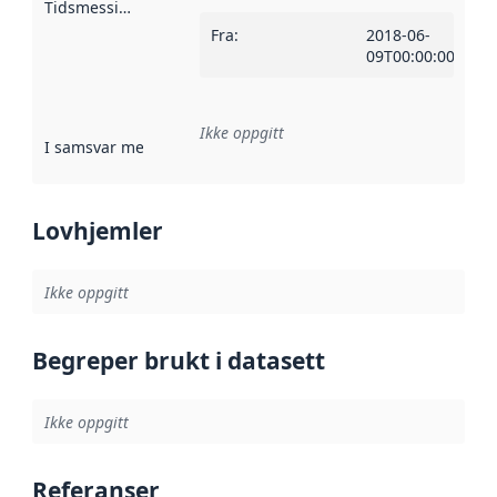
Tidsmessig avgrensning
:
Fra
:
2018-06-
09T00:00:00Z
Ikke oppgitt
I samsvar med
:
Referanse til en implementasjonsregel eller a
Lovhjemler
Ikke oppgitt
Begreper brukt i datasett
Ikke oppgitt
Referanser