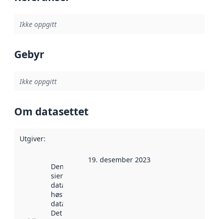
Ikke oppgitt
Gebyr
Ikke oppgitt
Om datasettet
Utgiver
:
19. desember 2023
Denne datoen
sier når
datasettet ble
høstet av
data.norge.no.
Det kan ha