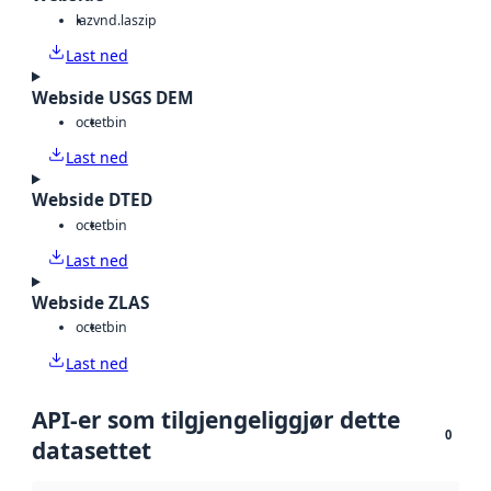
laz
vnd.laszip
Last ned
Webside USGS DEM
octet
bin
Last ned
Webside DTED
octet
bin
Last ned
Webside ZLAS
octet
bin
Last ned
API-er som tilgjengeliggjør dette
0
datasettet