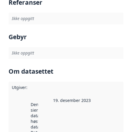
Referanser
Ikke oppgitt
Gebyr
Ikke oppgitt
Om datasettet
Utgiver
:
19. desember 2023
Denne datoen
sier når
datasettet ble
høstet av
data.norge.no.