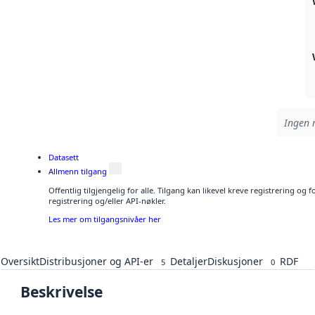
Ingen r
Datasett
Allmenn tilgang
Offentlig tilgjengelig for alle. Tilgang kan likevel kreve registrering o
registrering og/eller API-nøkler.
Les mer om tilgangsnivåer her
Oversikt
Distribusjoner og API-er
Detaljer
Diskusjoner
RDF
5
0
Beskrivelse