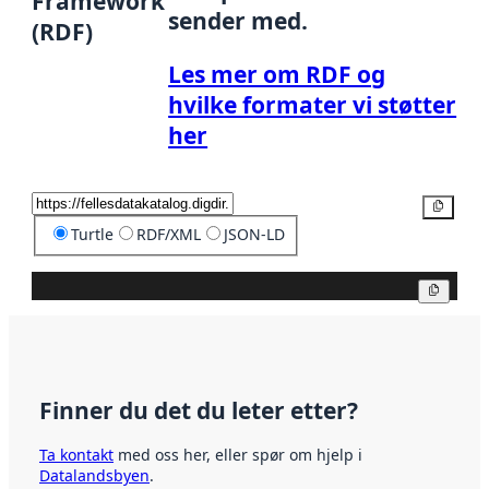
Framework
sender med.
(RDF)
Les mer om RDF og
hvilke formater vi støtter
her
Kopier
Turtle
RDF/XML
JSON-LD
Kopier
Finner du det du leter etter?
Ta kontakt
med oss her, eller spør om hjelp i
Datalandsbyen
.