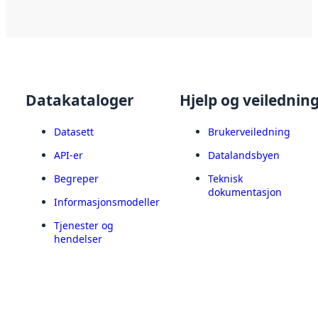
Datakataloger
Hjelp og veilednin
Datasett
Brukerveiledning
API-er
Datalandsbyen
Begreper
Teknisk
dokumentasjon
Informasjonsmodeller
Tjenester og
hendelser