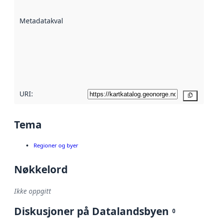
datasettene er
beskrevet ved
Metadatakvalitet
:
hjelp
avmetadata.
Les mer om
metadatakvalitet
her
URI:
Kopier
Tema
Regioner og byer
Nøkkelord
Ikke oppgitt
Diskusjoner på Datalandsbyen
0