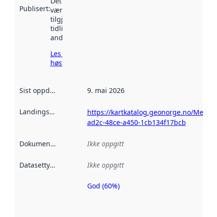
Det kan ha
Publisert
:
vært
tilgjengelig
tidligere
andre steder.
Les mer om
høsting her
Sist oppdatert
:
9. mai 2026
Landingsside
:
https://kartkatalog.geonorge.no/Metad
ad2c-48ce-a450-1cb134f17bcb
Dokumentasjon
:
Ikke oppgitt
Datasettype
:
Ikke oppgitt
God (60%)
Metadatakvalitet
er en indikator
på hvor godt