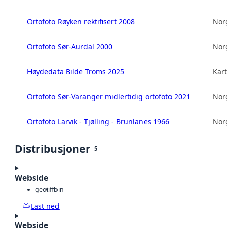
Ortofoto Røyken rektifisert 2008
Norg
Ortofoto Sør-Aurdal 2000
Norg
Høydedata Bilde Troms 2025
Kart
Ortofoto Sør-Varanger midlertidig ortofoto 2021
Norg
Ortofoto Larvik - Tjølling - Brunlanes 1966
Norg
Distribusjoner
5
Webside
geotiff
bin
Last ned
Webside