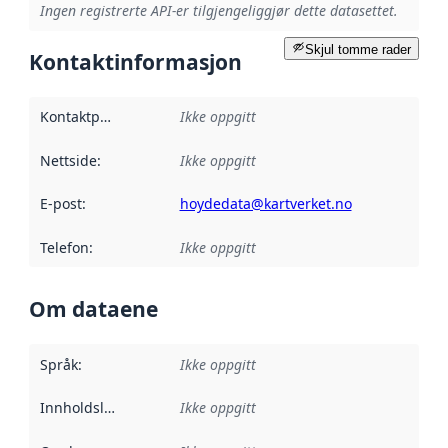
Ingen registrerte API-er tilgjengeliggjør dette datasettet.
Skjul tomme rader
Kontaktinformasjon
Kontaktpunkt
:
Ikke oppgitt
Nettside
:
Ikke oppgitt
E-post
:
hoydedata@kartverket.no
Telefon
:
Ikke oppgitt
Om dataene
Språk
:
Ikke oppgitt
Innholdsleverandører
Ikke oppgitt
: