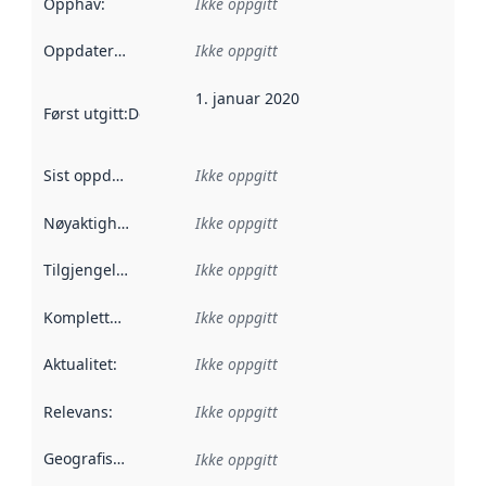
Opphav
:
Ikke oppgitt
Oppdateringsfrekvens
Ikke oppgitt
:
1. januar 2020
Først utgitt
:
Denne datoen sier når dataene i dette datasettet 
Sist oppdatert
:
Ikke oppgitt
Nøyaktighet
:
Ikke oppgitt
Tilgjengelighet
:
Ikke oppgitt
Kompletthet
:
Ikke oppgitt
Aktualitet
:
Ikke oppgitt
Relevans
:
Ikke oppgitt
Geografisk avgrensning
:
Ikke oppgitt