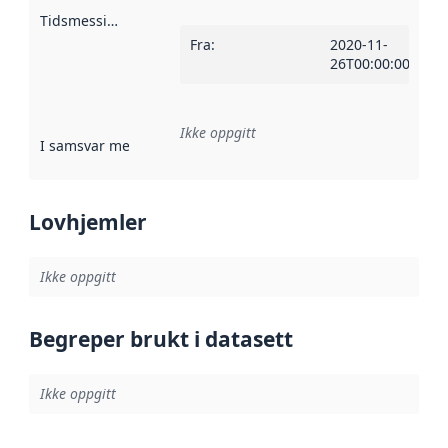
Tidsmessig avgrensning
:
Fra
:
2020-11-
26T00:00:00Z
Ikke oppgitt
I samsvar med
:
Referanse til en implementasjonsregel eller a
Lovhjemler
Ikke oppgitt
Begreper brukt i datasett
Ikke oppgitt