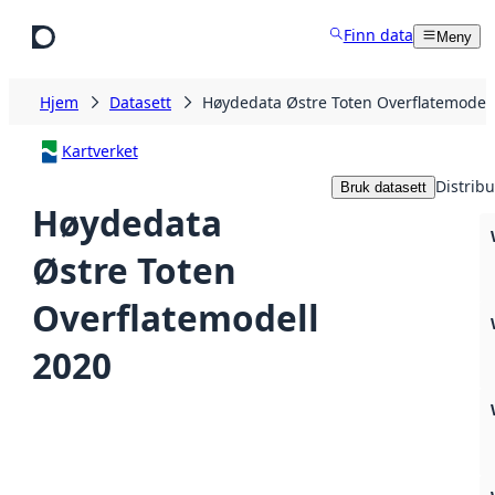
Hopp til hovedinnhold
Finn data
Meny
Hjem
Datasett
Høydedata Østre Toten Overflatemodel
Kartverket
Distrib
Bruk datasett
Høydedata
Østre Toten
Overflatemodell
2020