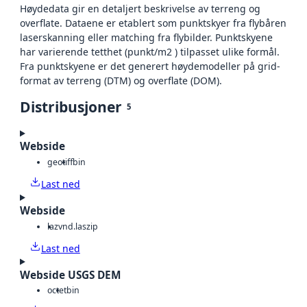
Høydedata gir en detaljert beskrivelse av terreng og
overflate. Dataene er etablert som punktskyer fra flybåren
laserskanning eller matching fra flybilder. Punktskyene
har varierende tetthet (punkt/m2 ) tilpasset ulike formål.
Fra punktskyene er det generert høydemodeller på grid-
format av terreng (DTM) og overflate (DOM).
Distribusjoner
5
Webside
geotiff
bin
Last ned
Webside
laz
vnd.laszip
Last ned
Webside USGS DEM
octet
bin