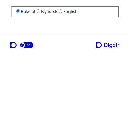
Bokmål
Nynorsk
English
en tjeneste fra