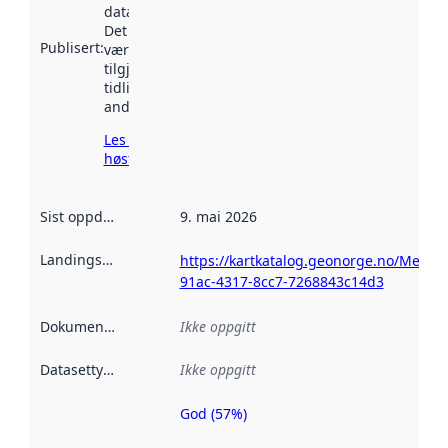
data.norge.no.
Det kan ha
Publisert
:
vært
tilgjengelig
tidligere
andre steder.
Les mer om
høsting her
Sist oppdatert
:
9. mai 2026
Landingsside
:
https://kartkatalog.geonorge.no/Metad
91ac-4317-8cc7-7268843c14d3
Dokumentasjon
:
Ikke oppgitt
Datasettype
:
Ikke oppgitt
God (57%)
Metadatakvalitet
er en indikator