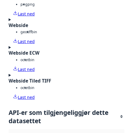
png
png
Last ned
Webside
geotiff
bin
Last ned
Webside ECW
octet
bin
Last ned
Webside Tiled TIFF
octet
bin
Last ned
API-er som tilgjengeliggjør dette
0
datasettet