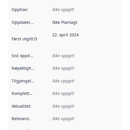
Opphav
:
Ikke oppgitt
Oppdateringsfrekvens
Ikke Planlagt
:
22. april 2024
Først utgitt
:
Denne datoen sier når dataene i dette datasettet 
Sist oppdatert
:
Ikke oppgitt
Nøyaktighet
:
Ikke oppgitt
Tilgjengelighet
:
Ikke oppgitt
Kompletthet
:
Ikke oppgitt
Aktualitet
:
Ikke oppgitt
Relevans
:
Ikke oppgitt