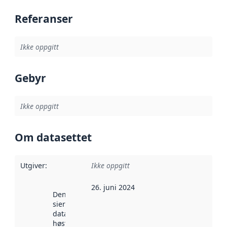
Referanser
Ikke oppgitt
Gebyr
Ikke oppgitt
Om datasettet
Utgiver
:
Ikke oppgitt
26. juni 2024
Denne datoen
sier når
datasettet ble
høstet av