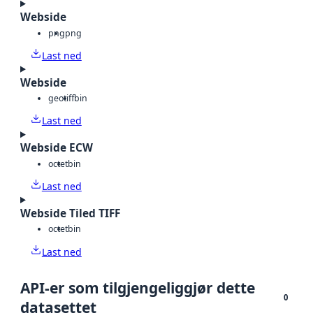
Webside
png
png
Last ned
Webside
geotiff
bin
Last ned
Webside ECW
octet
bin
Last ned
Webside Tiled TIFF
octet
bin
Last ned
API-er som tilgjengeliggjør dette
0
datasettet