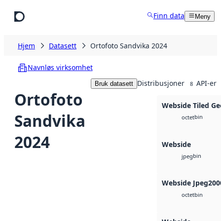
Hopp til hovedinnhold
Finn data
Meny
Hjem
Datasett
Ortofoto Sandvika 2024
Navnløs virksomhet
Distribusjoner
API-er
Bruk datasett
8
Ortofoto
Webside Tiled Ge
Sandvika
bin
octet
2024
Webside
bin
jpeg
Webside Jpeg200
bin
octet