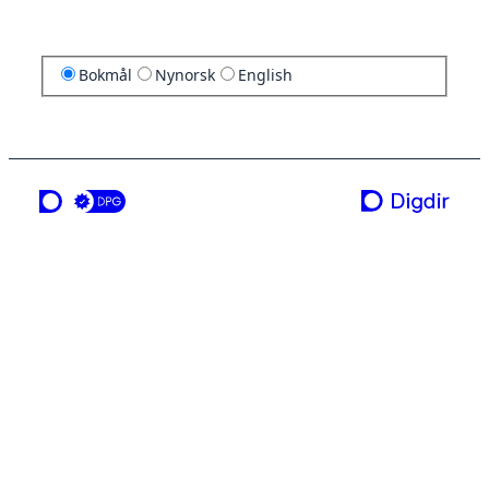
Bokmål
Nynorsk
English
en tjeneste fra