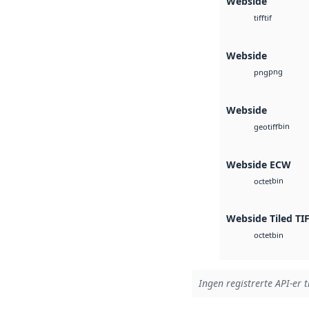
Webside
tif
tiff
Webside
png
png
Webside
bin
geotiff
Webside ECW
bin
octet
Webside Tiled TI
bin
octet
Ingen registrerte API-er t