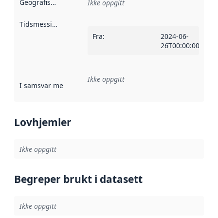
Geografisk avgrensning
:
Ikke oppgitt
Tidsmessig avgrensning
:
Fra
:
2024-06-
26T00:00:00Z
Ikke oppgitt
I samsvar med
:
Referanse til en implementasjonsregel eller a
Lovhjemler
Ikke oppgitt
Begreper brukt i datasett
Ikke oppgitt