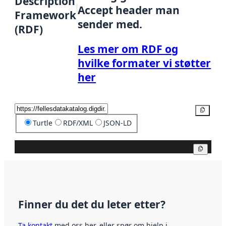
Description
Accept header man
Framework
sender med.
(RDF)
Les mer om RDF og
hvilke formater vi støtter
her
Kopier
Turtle
RDF/XML
JSON-LD
Kopier
Finner du det du leter etter?
Ta kontakt
med oss her, eller spør om hjelp i