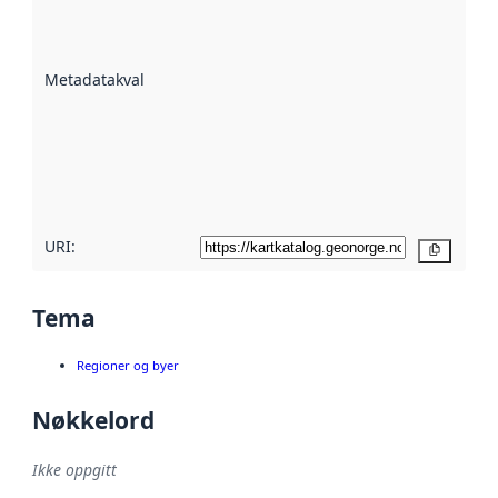
på hvor godt
datasettene er
beskrevet ved
Metadatakvalitet
:
hjelp
avmetadata.
Les mer om
metadatakvalitet
her
URI:
Kopier
Tema
Regioner og byer
Nøkkelord
Ikke oppgitt