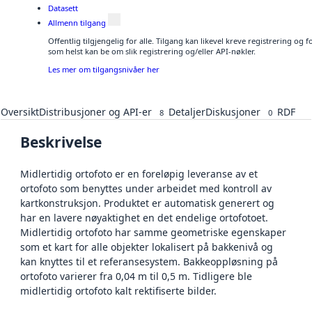
Datasett
Allmenn tilgang
Offentlig tilgjengelig for alle. Tilgang kan likevel kreve registrering og
som helst kan be om slik registrering og/eller API-nøkler.
Les mer om tilgangsnivåer her
Oversikt
Distribusjoner og API-er
Detaljer
Diskusjoner
RDF
8
0
Beskrivelse
Midlertidig ortofoto er en foreløpig leveranse av et
ortofoto som benyttes under arbeidet med kontroll av
kartkonstruksjon. Produktet er automatisk generert og
har en lavere nøyaktighet en det endelige ortofotoet.
Midlertidig ortofoto har samme geometriske egenskaper
som et kart for alle objekter lokalisert på bakkenivå og
kan knyttes til et referansesystem. Bakkeoppløsning på
ortofoto varierer fra 0,04 m til 0,5 m. Tidligere ble
midlertidig ortofoto kalt rektifiserte bilder.