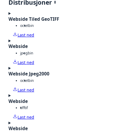
Distribusjoner
8
Webside Tiled GeoTIFF
octet
bin
Last ned
Webside
jpeg
bin
Last ned
Webside Jpeg2000
octet
bin
Last ned
Webside
tiff
tif
Last ned
Webside