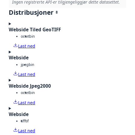
Ingen registrerte API-er tilgjengeliggjør dette datasettet.
Distribusjoner
8
Webside Tiled GeoTIFF
octet
bin
Last ned
Webside
jpeg
bin
Last ned
Webside Jpeg2000
octet
bin
Last ned
Webside
tiff
tif
Last ned