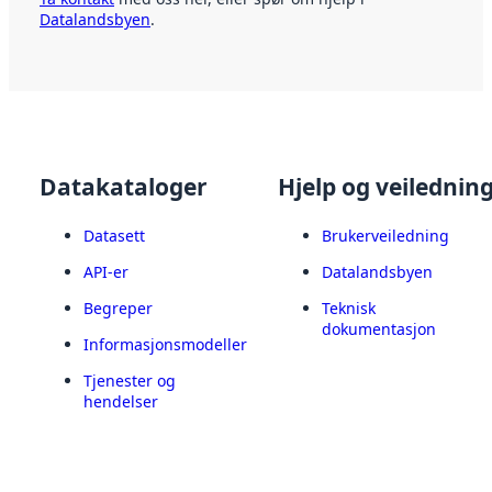
Datalandsbyen
.
Datakataloger
Hjelp og veilednin
Datasett
Brukerveiledning
API-er
Datalandsbyen
Begreper
Teknisk
dokumentasjon
Informasjonsmodeller
Tjenester og
hendelser