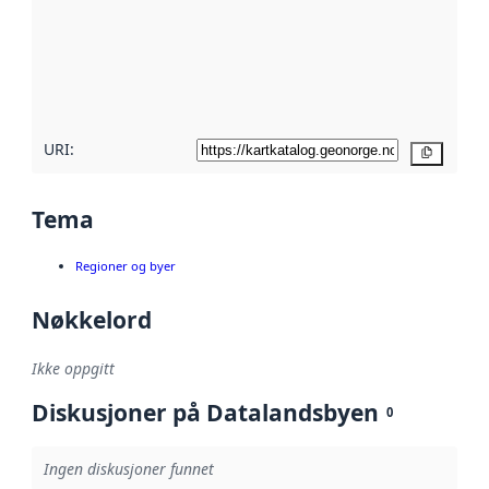
avmetadata.
Les mer om
metadatakvalitet
her
URI:
Kopier
Tema
Regioner og byer
Nøkkelord
Ikke oppgitt
Diskusjoner på Datalandsbyen
0
Ingen diskusjoner funnet