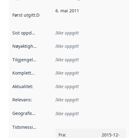
6. mai 2011
Først utgitt
:
Denne datoen sier når dataene i dette datasettet 
Sist oppdatert
:
Ikke oppgitt
Nøyaktighet
:
Ikke oppgitt
Tilgjengelighet
:
Ikke oppgitt
Kompletthet
:
Ikke oppgitt
Aktualitet
:
Ikke oppgitt
Relevans
:
Ikke oppgitt
Geografisk avgrensning
:
Ikke oppgitt
Tidsmessig avgrensning
:
Fra
:
2015-12-