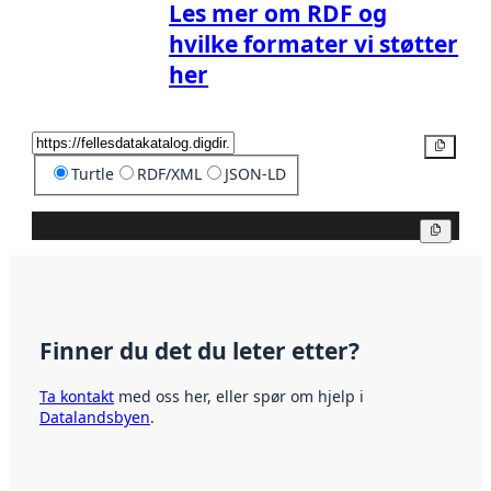
Les mer om RDF og
hvilke formater vi støtter
her
Kopier
Turtle
RDF/XML
JSON-LD
Kopier
Finner du det du leter etter?
Ta kontakt
med oss her, eller spør om hjelp i
Datalandsbyen
.