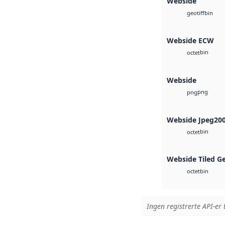
Webside
bin
geotiff
Webside ECW
bin
octet
Webside
png
png
Webside Jpeg20
bin
octet
Webside Tiled G
bin
octet
Ingen registrerte API-er 