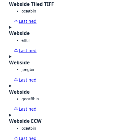
Webside Tiled TIFF
octet
bin
Last ned
Webside
tiff
tif
Last ned
Webside
jpeg
bin
Last ned
Webside
geotiff
bin
Last ned
Webside ECW
octet
bin
Last ned