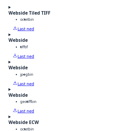
Webside Tiled TIFF
octet
bin
Last ned
Webside
tiff
tif
Last ned
Webside
jpeg
bin
Last ned
Webside
geotiff
bin
Last ned
Webside ECW
octet
bin