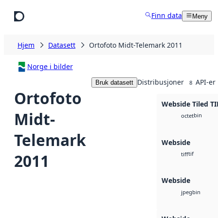
Hopp til hovedinnhold
Finn data
Meny
Hjem
Datasett
Ortofoto Midt-Telemark 2011
Norge i bilder
Distribusjoner
API-er
Bruk datasett
8
Ortofoto
Webside Tiled TI
Midt-
bin
octet
Telemark
Webside
tif
2011
tiff
Webside
bin
jpeg