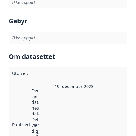
Ikke oppgitt
Gebyr
Ikke oppgitt
Om datasettet
Utgiver
:
19. desember 2023
Denne datoen
sier når
datasettet ble
høstet av
data.norge.no.
Det kan ha
Publisert
:
vært
tilgjengelig