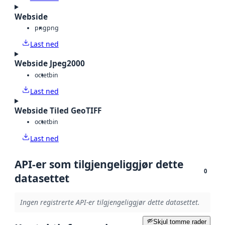
Webside
png
png
Last ned
Webside Jpeg2000
octet
bin
Last ned
Webside Tiled GeoTIFF
octet
bin
Last ned
API-er som tilgjengeliggjør dette
0
datasettet
Ingen registrerte API-er tilgjengeliggjør dette datasettet.
Skjul tomme rader