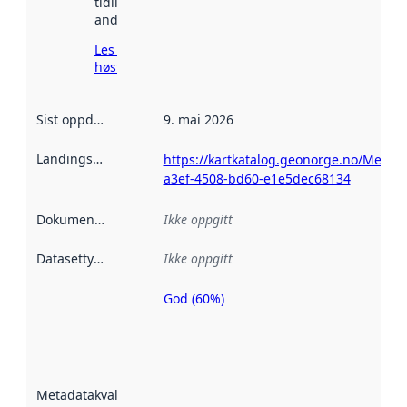
tidligere
andre steder.
Les mer om
høsting her
Sist oppdatert
:
9. mai 2026
Landingsside
:
https://kartkatalog.geonorge.no/Metad
a3ef-4508-bd60-e1e5dec68134
Dokumentasjon
:
Ikke oppgitt
Datasettype
:
Ikke oppgitt
God (60%)
Metadatakvalitet
er en indikator
på hvor godt
datasettene er
beskrevet ved
Metadatakvalitet
:
hjelp