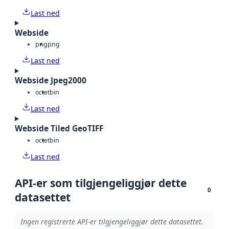
Last ned
Webside
png
png
Last ned
Webside Jpeg2000
octet
bin
Last ned
Webside Tiled GeoTIFF
octet
bin
Last ned
API-er som tilgjengeliggjør dette
0
datasettet
Ingen registrerte API-er tilgjengeliggjør dette datasettet.