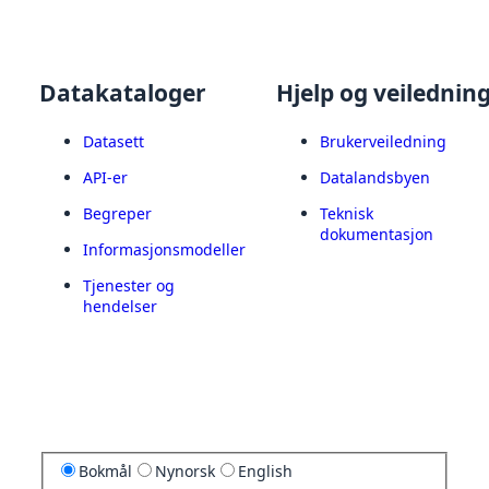
Datakataloger
Hjelp og veilednin
Datasett
Brukerveiledning
API-er
Datalandsbyen
Begreper
Teknisk
dokumentasjon
Informasjonsmodeller
Tjenester og
hendelser
Bokmål
Nynorsk
English