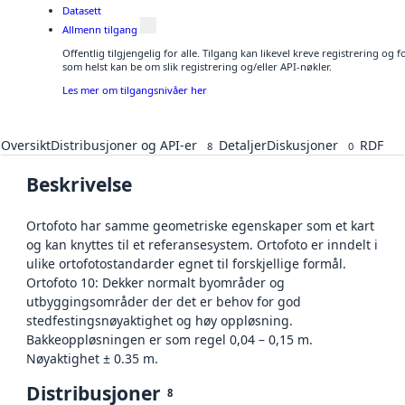
Datasett
Allmenn tilgang
Offentlig tilgjengelig for alle. Tilgang kan likevel kreve registrering og
som helst kan be om slik registrering og/eller API-nøkler.
Les mer om tilgangsnivåer her
Oversikt
Distribusjoner og API-er
Detaljer
Diskusjoner
RDF
8
0
Beskrivelse
Ortofoto har samme geometriske egenskaper som et kart
og kan knyttes til et referansesystem. Ortofoto er inndelt i
ulike ortofotostandarder egnet til forskjellige formål.
Ortofoto 10: Dekker normalt byområder og
utbyggingsområder der det er behov for god
stedfestingsnøyaktighet og høy oppløsning.
Bakkeoppløsningen er som regel 0,04 – 0,15 m.
Nøyaktighet ± 0.35 m.
Distribusjoner
8