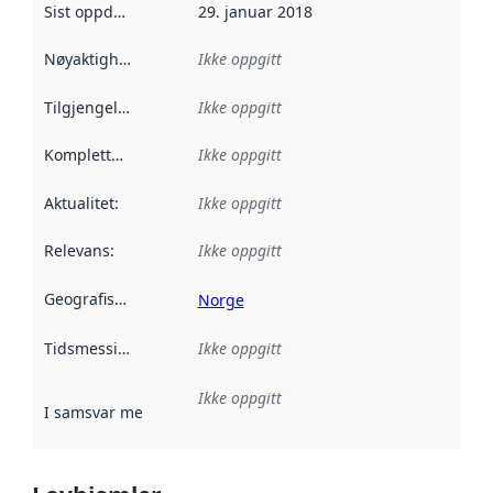
Sist oppdatert
:
29. januar 2018
Nøyaktighet
:
Ikke oppgitt
Tilgjengelighet
:
Ikke oppgitt
Kompletthet
:
Ikke oppgitt
Aktualitet
:
Ikke oppgitt
Relevans
:
Ikke oppgitt
Geografisk avgrensning
:
Norge
Tidsmessig avgrensning
Ikke oppgitt
:
Ikke oppgitt
I samsvar med
:
Referanse til en implementasjonsregel eller a