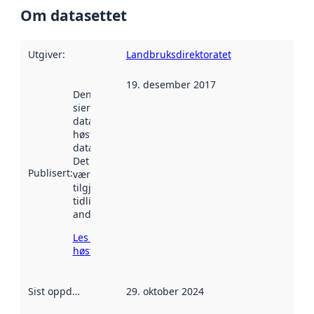
Om datasettet
Utgiver
:
Landbruksdirektoratet
19. desember 2017
Denne datoen
sier når
datasettet ble
høstet av
data.norge.no.
Det kan ha
Publisert
:
vært
tilgjengelig
tidligere
andre steder.
Les mer om
høsting her
Sist oppdatert
:
29. oktober 2024