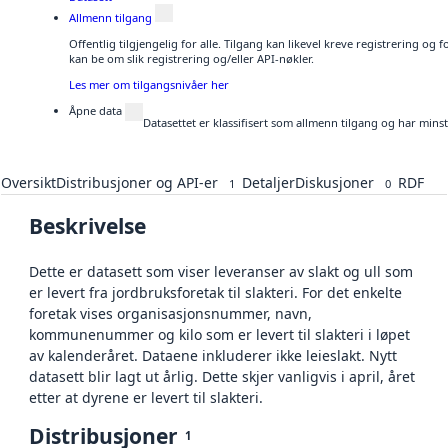
Allmenn tilgang
Offentlig tilgjengelig for alle. Tilgang kan likevel kreve registrering o
kan be om slik registrering og/eller API-nøkler.
Les mer om tilgangsnivåer her
Åpne data
Datasettet er klassifisert som allmenn tilgang og har mins
Oversikt
Distribusjoner og API-er
Detaljer
Diskusjoner
RDF
1
0
Beskrivelse
Dette er datasett som viser leveranser av slakt og ull som
er levert fra jordbruksforetak til slakteri. For det enkelte
foretak vises organisasjonsnummer, navn,
kommunenummer og kilo som er levert til slakteri i løpet
av kalenderåret. Dataene inkluderer ikke leieslakt. Nytt
datasett blir lagt ut årlig. Dette skjer vanligvis i april, året
etter at dyrene er levert til slakteri.
Distribusjoner
1