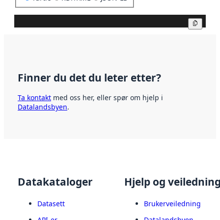
Kopier
Finner du det du leter etter?
Ta kontakt
med oss her, eller spør om hjelp i
Datalandsbyen
.
Datakataloger
Hjelp og veilednin
Datasett
Brukerveiledning
API-er
Datalandsbyen