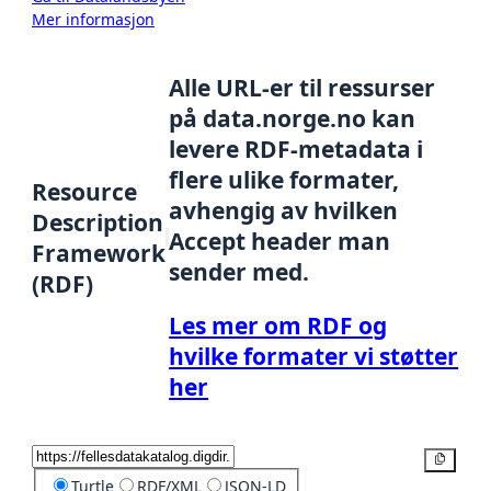
Mer informasjon
Alle URL-er til ressurser
på data.norge.no kan
levere RDF-metadata i
flere ulike formater,
Resource
avhengig av hvilken
Description
Accept header man
Framework
sender med.
(RDF)
Les mer om RDF og
hvilke formater vi støtter
her
Kopier
Turtle
RDF/XML
JSON-LD