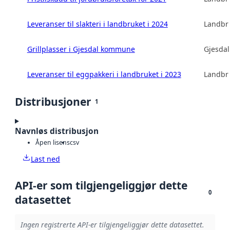
Leveranser til slakteri i landbruket i 2024
Landbru
Grillplasser i Gjesdal kommune
Gjesda
Leveranser til eggpakkeri i landbruket i 2023
Landbru
Distribusjoner
1
Navnløs distribusjon
Åpen lisens
csv
Last ned
API-er som tilgjengeliggjør dette
0
datasettet
Ingen registrerte API-er tilgjengeliggjør dette datasettet.