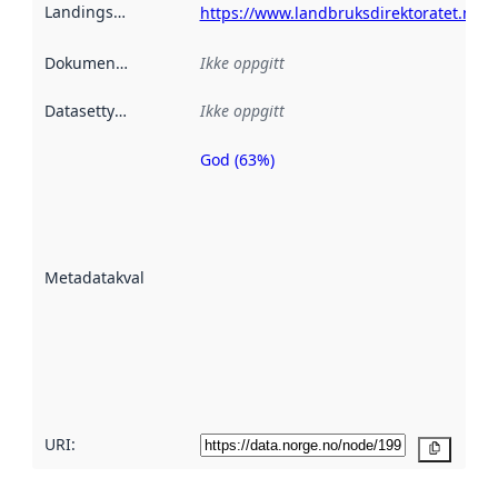
Landingsside
:
https://www.landbruksdirektoratet.no/n
Dokumentasjon
:
Ikke oppgitt
Datasettype
:
Ikke oppgitt
God (63%)
Metadatakvalitet
er en indikator
på hvor godt
datasettene er
beskrevet ved
Metadatakvalitet
:
hjelp
avmetadata.
Les mer om
metadatakvalitet
her
URI:
Kopier