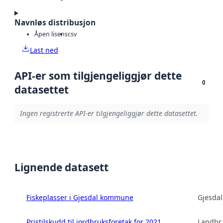
Navnløs distribusjon
Åpen lisens
csv
Last ned
API-er som tilgjengeliggjør dette
0
datasettet
Ingen registrerte API-er tilgjengeliggjør dette datasettet.
Lignende datasett
Fiskeplasser i Gjesdal kommune
Gjesda
Pristilskudd til jordbruksforetak for 2021
Landbru