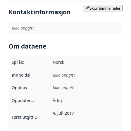
Skjul tomme rader
Kontaktinformasjon
Ikke oppgitt
Om dataene
Språk
:
Norsk
Innholdsleverandører
Ikke oppgitt
:
Opphav
:
Ikke oppgitt
Oppdateringsfrekvens
Årlig
:
4. juli 2017
Først utgitt
:
Denne datoen sier når dataene i dette datasettet 