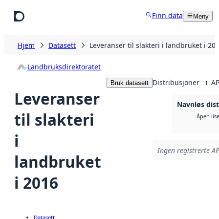
Hopp til hovedinnhold
Finn data
Meny
Hjem
Datasett
Leveranser til slakteri i landbruket i 20
Landbruksdirektoratet
Distribusjoner
AP
Bruk datasett
1
Leveranser
Navnløs dist
til slakteri
Åpen lis
i
Ingen registrerte AP
landbruket
i 2016
Datasett