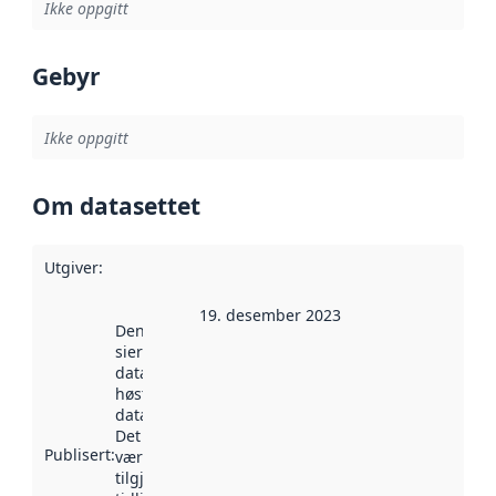
Ikke oppgitt
Gebyr
Ikke oppgitt
Om datasettet
Utgiver
:
19. desember 2023
Denne datoen
sier når
datasettet ble
høstet av
data.norge.no.
Det kan ha
Publisert
:
vært
tilgjengelig