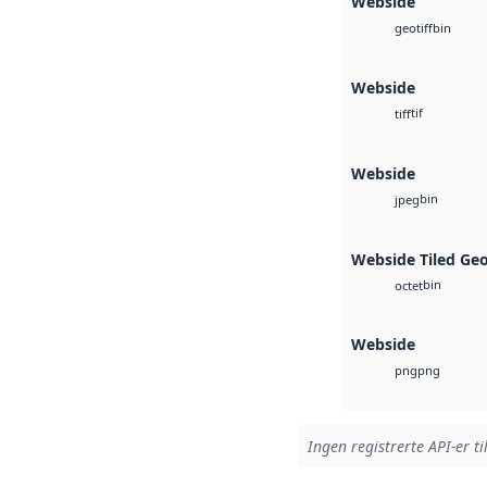
Webside
bin
geotiff
Webside
tif
tiff
Webside
bin
jpeg
Webside Tiled Ge
bin
octet
Webside
png
png
Ingen registrerte API-er ti