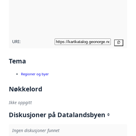
avmetadata.
Les mer om
metadatakvalitet
her
URI:
Kopier
Tema
Regioner og byer
Nøkkelord
Ikke oppgitt
Diskusjoner på Datalandsbyen
0
Ingen diskusjoner funnet