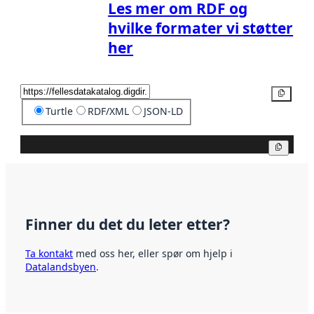
Les mer om RDF og
hvilke formater vi støtter
her
Kopier
Turtle
RDF/XML
JSON-LD
Kopier
Finner du det du leter etter?
Ta kontakt
med oss her, eller spør om hjelp i
Datalandsbyen
.