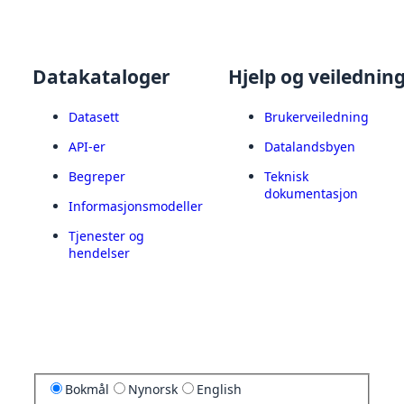
Datakataloger
Hjelp og veilednin
Datasett
Brukerveiledning
API-er
Datalandsbyen
Begreper
Teknisk
dokumentasjon
Informasjonsmodeller
Tjenester og
hendelser
Bokmål
Nynorsk
English