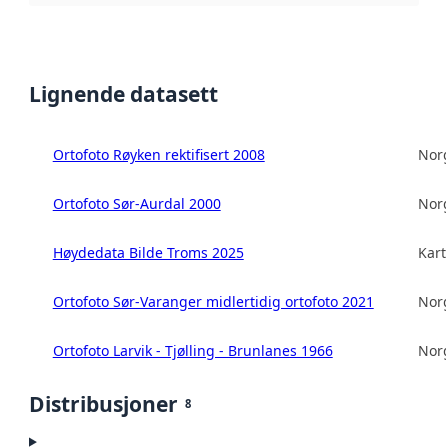
Lignende datasett
Ortofoto Røyken rektifisert 2008
Norg
Ortofoto Sør-Aurdal 2000
Norg
Høydedata Bilde Troms 2025
Kart
Ortofoto Sør-Varanger midlertidig ortofoto 2021
Norg
Ortofoto Larvik - Tjølling - Brunlanes 1966
Norg
Distribusjoner
8