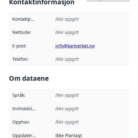
Kontaktinformasjon
Kontaktpunkt
:
Ikke oppgitt
Nettside
:
Ikke oppgitt
E-post
:
info@kartverket.no
Telefon
:
Ikke oppgitt
Om dataene
Språk
:
Ikke oppgitt
Innholdsleverandører
Ikke oppgitt
:
Opphav
:
Ikke oppgitt
Oppdateringsfrekvens
Ikke Planlagt
: