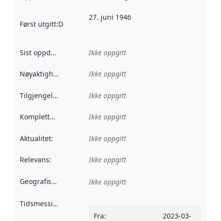
27. juni 1946
Først utgitt
:
Denne datoen sier når dataene i dette datasettet 
Sist oppdatert
:
Ikke oppgitt
Nøyaktighet
:
Ikke oppgitt
Tilgjengelighet
:
Ikke oppgitt
Kompletthet
:
Ikke oppgitt
Aktualitet
:
Ikke oppgitt
Relevans
:
Ikke oppgitt
Geografisk avgrensning
:
Ikke oppgitt
Tidsmessig avgrensning
:
Fra
:
2023-03-