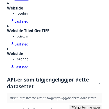
Webside
jpeg
bin
Last ned
Webside Tiled GeoTIFF
octet
bin
Last ned
Webside
png
png
Last ned
API-er som tilgjengeliggjør dette
0
datasettet
Ingen registrerte API-er tilgjengeliggjør dette datasettet.
Skjul tomme rader