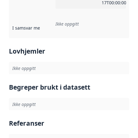
17T00:00:00Z
Ikke oppgitt
I samsvar med
:
Referanse til en implementasjonsregel eller a
Lovhjemler
Ikke oppgitt
Begreper brukt i datasett
Ikke oppgitt
Referanser