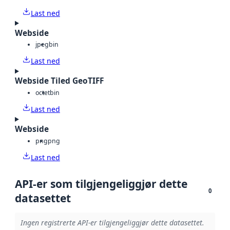
Last ned
Webside
jpeg
bin
Last ned
Webside Tiled GeoTIFF
octet
bin
Last ned
Webside
png
png
Last ned
API-er som tilgjengeliggjør dette
0
datasettet
Ingen registrerte API-er tilgjengeliggjør dette datasettet.