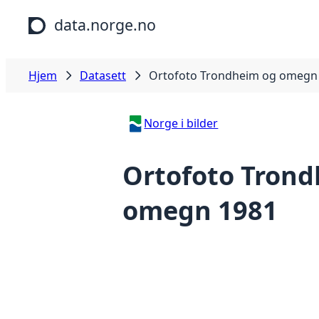
Hopp til hovedinnhold
data.norge.no
Hjem
Datasett
Ortofoto Trondheim og omegn
Norge i bilder
Ortofoto Trond
omegn 1981