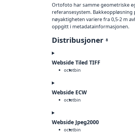
Ortofoto har samme geometriske egen
referansesystem. Bakkeoppløsning på
nøyaktigheten variere fra 0,5-2 m a
oppgitt i metadatainformasjonen.
Distribusjoner
8
Webside Tiled TIFF
octet
bin
Webside ECW
octet
bin
Webside Jpeg2000
octet
bin