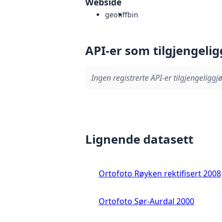
Webside
geotiff
bin
API-er som tilgjengelig
Ingen registrerte API-er tilgjengeliggjø
Lignende datasett
Ortofoto Røyken rektifisert 2008
Ortofoto Sør-Aurdal 2000