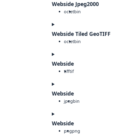
Webside Jpeg2000
octet
bin
Webside Tiled GeoTIFF
octet
bin
Webside
tiff
tif
Webside
jpeg
bin
Webside
png
png