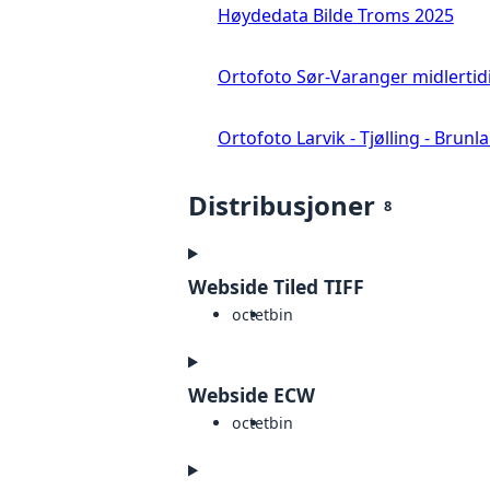
Høydedata Bilde Troms 2025
Ortofoto Sør-Varanger midlertid
Ortofoto Larvik - Tjølling - Brunl
Distribusjoner
8
Webside Tiled TIFF
octet
bin
Webside ECW
octet
bin