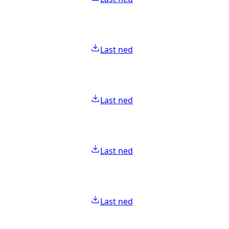
Last ned
Last ned
Last ned
Last ned