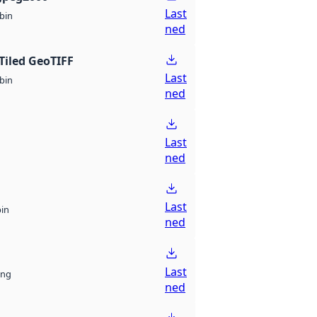
Last
bin
ned
Tiled GeoTIFF
Last
bin
ned
Last
ned
Last
bin
ned
Last
ng
ned