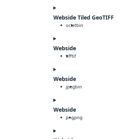
Webside Tiled GeoTIFF
octet
bin
Webside
tiff
tif
Webside
jpeg
bin
Webside
png
png