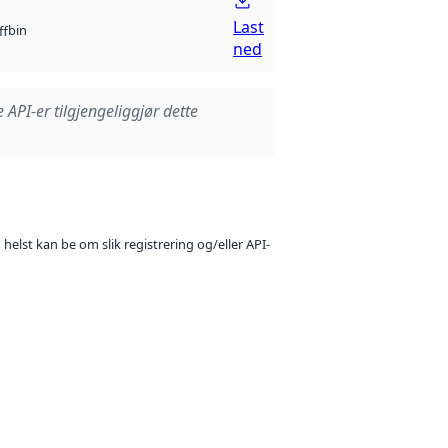
Last
bin
ff
ned
e API-er tilgjengeliggjør dette
 helst kan be om slik registrering og/eller API-