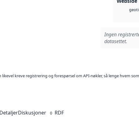
Webside
geoti
Ingen registrert
datasettet.
kan likevel kreve registrering og forespørsel om API-nøkler, så lenge hvem som
Detaljer
Diskusjoner
RDF
0