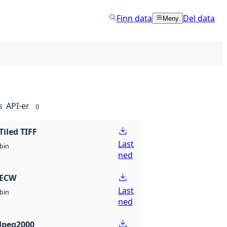
Finn data
Del data
Meny
API-er
8
0
Tiled TIFF
Last
bin
ned
 ECW
Last
bin
ned
Jpeg2000