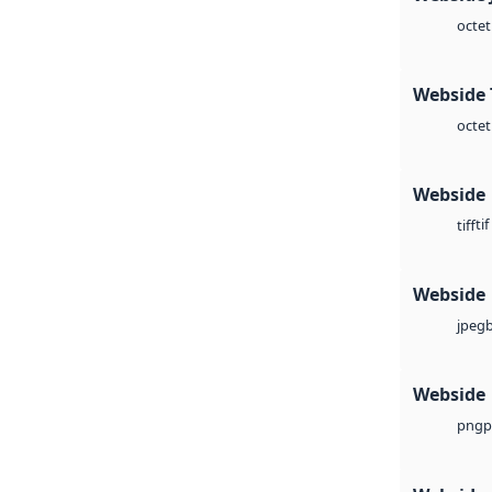
octet
Webside 
octet
Webside
tif
tiff
Webside
jpeg
Webside
p
png