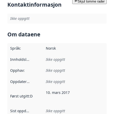
Skjul tomme rader
Kontaktinformasjon
Ikke oppgitt
Om dataene
Språk
:
Norsk
Innholdsleverandører
Ikke oppgitt
:
Opphav
:
Ikke oppgitt
Oppdateringsfrekvens
Ikke oppgitt
:
10. mars 2017
Først utgitt
:
Denne datoen sier når dataene i dette datasettet 
Sist oppdatert
:
Ikke oppgitt