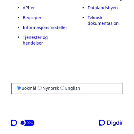
API-er
Datalandsbyen
Begreper
Teknisk
dokumentasjon
Informasjonsmodeller
Tjenester og
hendelser
Bokmål
Nynorsk
English
en tjeneste fra