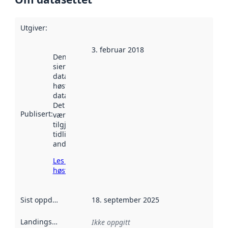
Utgiver
:
3. februar 2018
Denne datoen
sier når
datasettet ble
høstet av
data.norge.no.
Det kan ha
Publisert
:
vært
tilgjengelig
tidligere
andre steder.
Les mer om
høsting her
Sist oppdatert
:
18. september 2025
Landingsside
:
Ikke oppgitt