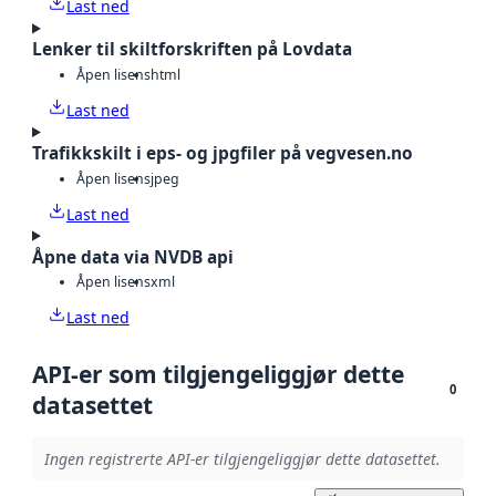
Last ned
Lenker til skiltforskriften på Lovdata
Åpen lisens
html
Last ned
Trafikkskilt i eps- og jpgfiler på vegvesen.no
Åpen lisens
jpeg
Last ned
Åpne data via NVDB api
Åpen lisens
xml
Last ned
API-er som tilgjengeliggjør dette
0
datasettet
Ingen registrerte API-er tilgjengeliggjør dette datasettet.