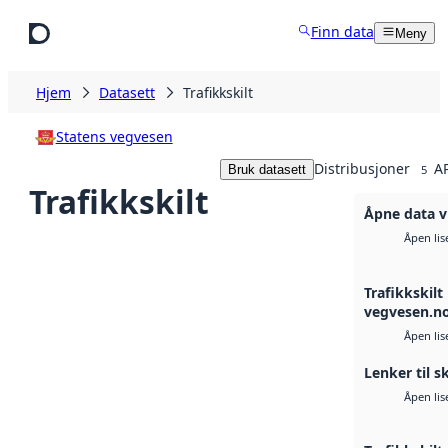
Hopp til hovedinnhold
Finn data
Meny
Hjem
Datasett
Trafikkskilt
Statens vegvesen
Distribusjoner
AP
Bruk datasett
5
Trafikkskilt
Åpne data v
Åpen lis
Trafikkskilt 
vegvesen.n
Åpen lis
Lenker til s
Åpen lis