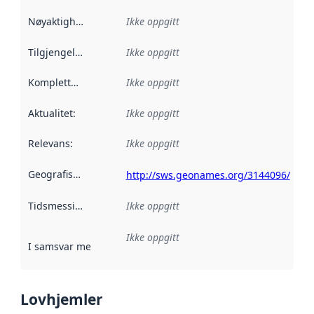
Nøyaktighet
:
Ikke oppgitt
Tilgjengelighet
:
Ikke oppgitt
Kompletthet
:
Ikke oppgitt
Aktualitet
:
Ikke oppgitt
Relevans
:
Ikke oppgitt
Geografisk avgrensning
:
http://sws.geonames.org/3144096/
Tidsmessig avgrensning
Ikke oppgitt
:
Ikke oppgitt
I samsvar med
:
Referanse til en implementasjonsregel eller a
Lovhjemler