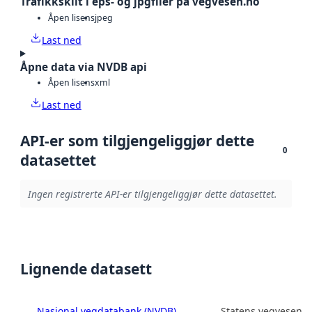
Trafikkskilt i eps- og jpgfiler på vegvesen.no
Åpen lisens
jpeg
Last ned
Åpne data via NVDB api
Åpen lisens
xml
Last ned
API-er som tilgjengeliggjør dette
0
datasettet
Ingen registrerte API-er tilgjengeliggjør dette datasettet.
Lignende datasett
Nasjonal vegdatabank (NVDB)
Statens vegvesen