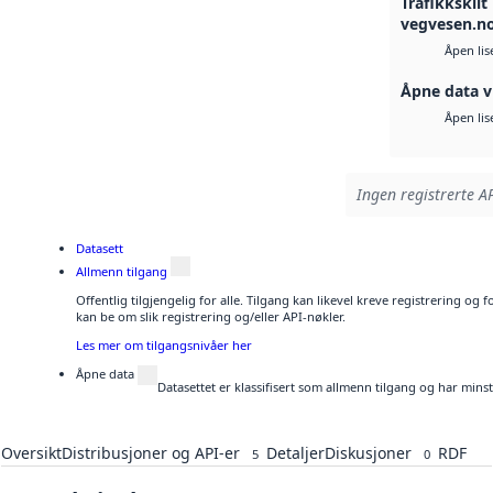
Trafikkskilt 
vegvesen.n
Åpen lis
Åpne data v
Åpen lis
Ingen registrerte AP
Datasett
Allmenn tilgang
Offentlig tilgjengelig for alle. Tilgang kan likevel kreve registrering o
kan be om slik registrering og/eller API-nøkler.
Les mer om tilgangsnivåer her
Åpne data
Datasettet er klassifisert som allmenn tilgang og har mins
Oversikt
Distribusjoner og API-er
Detaljer
Diskusjoner
RDF
5
0