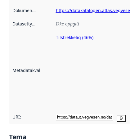
Dokumentasjon
:
https://datakatalogen.atlas.vegvesen.no
Datasettype
:
Ikke oppgitt
Tilstrekkelig (46%)
Metadatakvalitet
er en indikator
på hvor godt
datasettene er
beskrevet ved
Metadatakvalitet
:
hjelp
avmetadata.
Les mer om
metadatakvalitet
her
URI:
Kopier
Tema