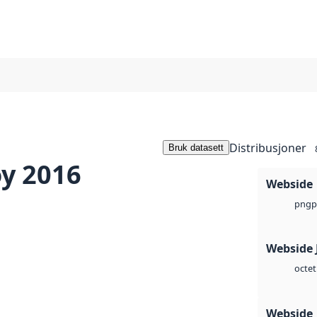
Distribusjoner
Bruk datasett
øy 2016
Webside
p
png
Webside 
octet
Webside