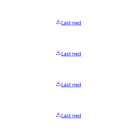
Last ned
Last ned
Last ned
Last ned