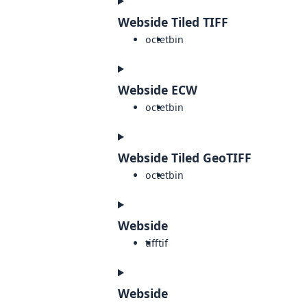
Webside Tiled TIFF
octet
bin
Webside ECW
octet
bin
Webside Tiled GeoTIFF
octet
bin
Webside
tiff
tif
Webside