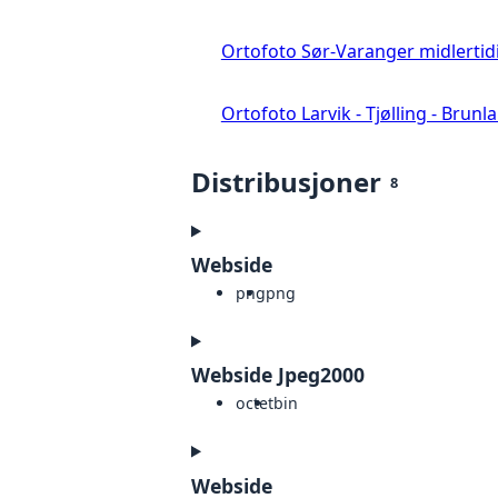
Ortofoto Sør-Varanger midlertid
Ortofoto Larvik - Tjølling - Brunl
Distribusjoner
8
Webside
png
png
Webside Jpeg2000
octet
bin
Webside