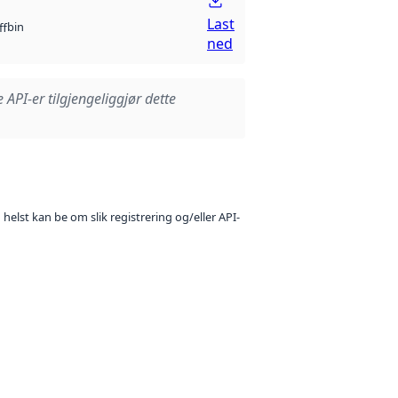
Last
bin
ff
ned
e API-er tilgjengeliggjør dette
 helst kan be om slik registrering og/eller API-