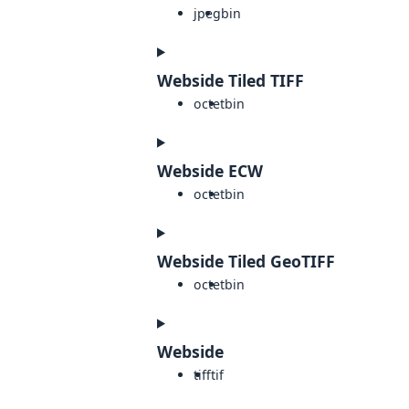
jpeg
bin
Webside Tiled TIFF
octet
bin
Webside ECW
octet
bin
Webside Tiled GeoTIFF
octet
bin
Webside
tiff
tif