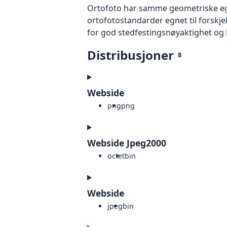
Ortofoto har samme geometriske egen
ortofotostandarder egnet til forskj
for god stedfestingsnøyaktighet og 
Distribusjoner
8
Webside
png
png
Webside Jpeg2000
octet
bin
Webside
jpeg
bin