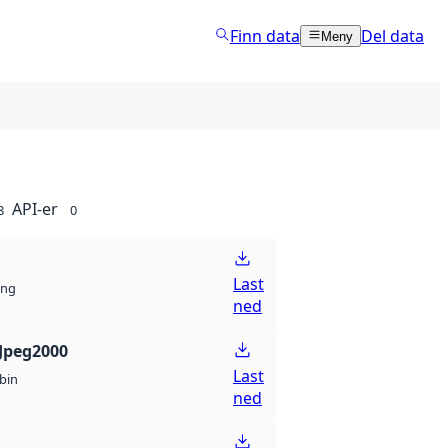
Finn data
Del data
Meny
API-er
8
0
Last
ng
ned
Jpeg2000
Last
bin
ned