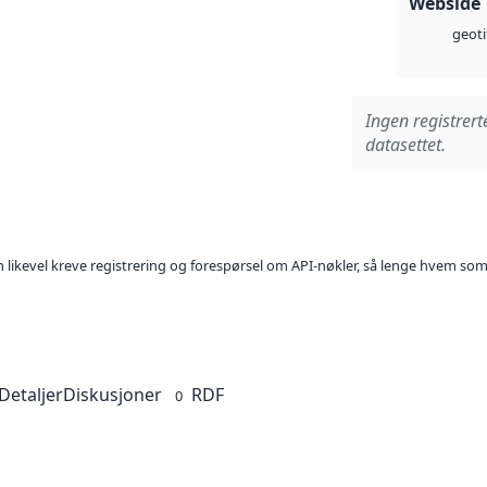
Webside
geoti
Ingen registrert
datasettet.
kan likevel kreve registrering og forespørsel om API-nøkler, så lenge hvem som
Detaljer
Diskusjoner
RDF
0