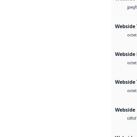
jpeg
Webside 
octet
Webside
octet
Webside 
octet
Webside
tif
tiff