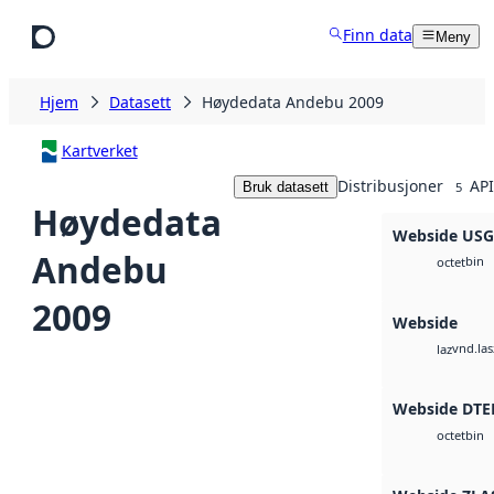
Hopp til hovedinnhold
Finn data
Meny
Hjem
Datasett
Høydedata Andebu 2009
Kartverket
Distribusjoner
API
Bruk datasett
5
Høydedata
Webside US
Andebu
bin
octet
2009
Webside
vnd.las
laz
Webside DTE
bin
octet