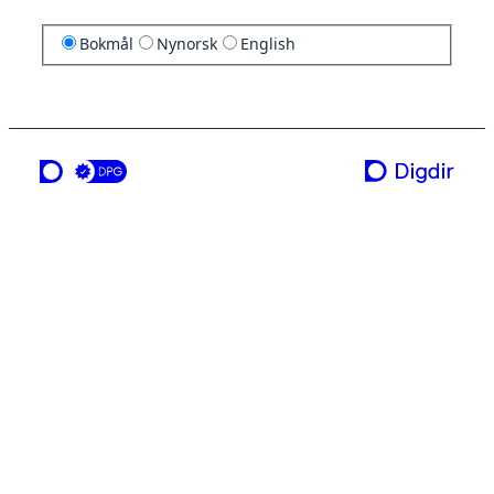
Bokmål
Nynorsk
English
en tjeneste fra