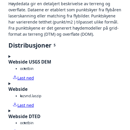
Høydedata gir en detaljert beskrivelse av terreng og
overflate. Dataene er etablert som punktskyer fra flybåren
laserskanning eller matching fra flybilder. Punktskyene
har varierende tetthet (punkt/m2 ) tilpasset ulike formål.
Fra punktskyene er det generert høydemodeller på grid-
format av terreng (DTM) og overflate (DOM).
Distribusjoner
5
Webside USGS DEM
octet
bin
Last ned
Webside
laz
vnd.laszip
Last ned
Webside DTED
octet
bin