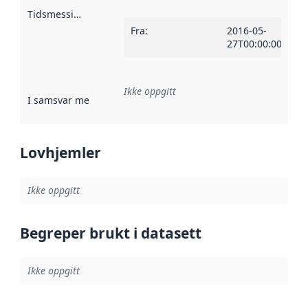
Tidsmessig avgrensning
:
Fra
:
2016-05-
27T00:00:00Z
Ikke oppgitt
I samsvar med
:
Referanse til en implementasjonsregel eller a
Lovhjemler
Ikke oppgitt
Begreper brukt i datasett
Ikke oppgitt