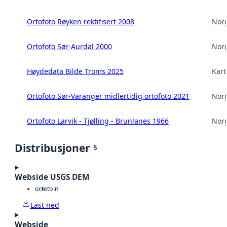
Ortofoto Røyken rektifisert 2008
Norg
Ortofoto Sør-Aurdal 2000
Norg
Høydedata Bilde Troms 2025
Kart
Ortofoto Sør-Varanger midlertidig ortofoto 2021
Norg
Ortofoto Larvik - Tjølling - Brunlanes 1966
Norg
Distribusjoner
5
Webside USGS DEM
octet
bin
Last ned
Webside