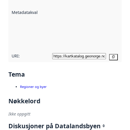
datasettene er
beskrevet ved
Metadatakvalitet
:
hjelp
avmetadata.
Les mer om
metadatakvalitet
her
URI:
Kopier
Tema
Regioner og byer
Nøkkelord
Ikke oppgitt
Diskusjoner på Datalandsbyen
0