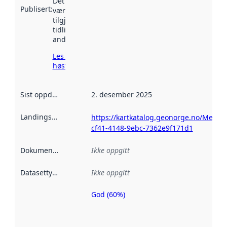
Det kan ha
Publisert
:
vært
tilgjengelig
tidligere
andre steder.
Les mer om
høsting her
Sist oppdatert
:
2. desember 2025
Landingsside
:
https://kartkatalog.geonorge.no/Metad
cf41-4148-9ebc-7362e9f171d1
Dokumentasjon
:
Ikke oppgitt
Datasettype
:
Ikke oppgitt
God (60%)
Metadatakvalitet
er en indikator
på hvor godt