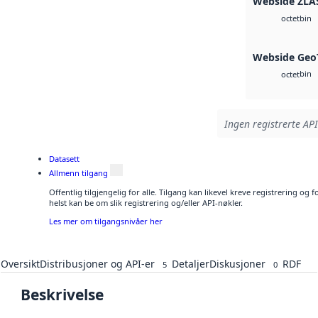
Webside ZLA
bin
octet
Webside Geo
bin
octet
Ingen registrerte API
Datasett
Allmenn tilgang
Offentlig tilgjengelig for alle. Tilgang kan likevel kreve registrering o
helst kan be om slik registrering og/eller API-nøkler.
Les mer om tilgangsnivåer her
Oversikt
Distribusjoner og API-er
Detaljer
Diskusjoner
RDF
5
0
Beskrivelse