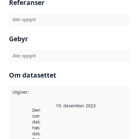
Referanser
Ikke oppgitt
Gebyr
Ikke oppgitt
Om datasettet
Utgiver
:
19. desember 2023
Denne datoen
sier når
datasettet ble
høstet av
data.norge.no.