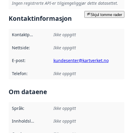
Ingen registrerte API-er tilgjengeliggjør dette datasettet.
Skjul tomme rader
Kontaktinformasjon
Kontaktpunkt
:
Ikke oppgitt
Nettside
:
Ikke oppgitt
E-post
:
kundesenter@kartverket.no
Telefon
:
Ikke oppgitt
Om dataene
Språk
:
Ikke oppgitt
Innholdsleverandører
Ikke oppgitt
: