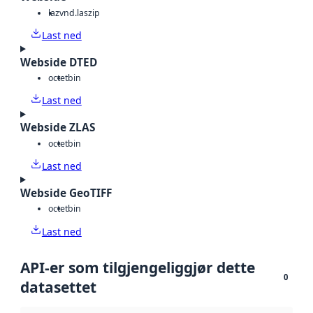
laz
vnd.laszip
Last ned
Webside DTED
octet
bin
Last ned
Webside ZLAS
octet
bin
Last ned
Webside GeoTIFF
octet
bin
Last ned
API-er som tilgjengeliggjør dette
0
datasettet