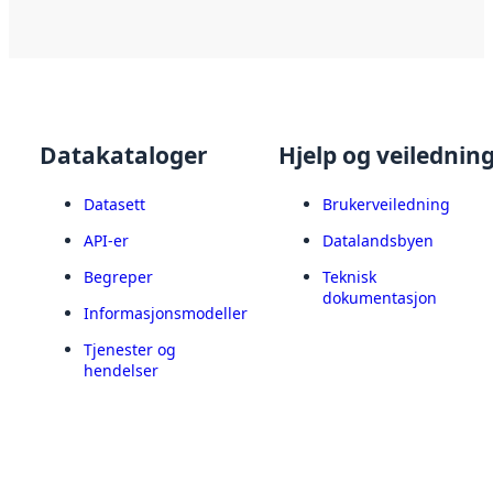
Datakataloger
Hjelp og veilednin
Datasett
Brukerveiledning
API-er
Datalandsbyen
Begreper
Teknisk
dokumentasjon
Informasjonsmodeller
Tjenester og
hendelser