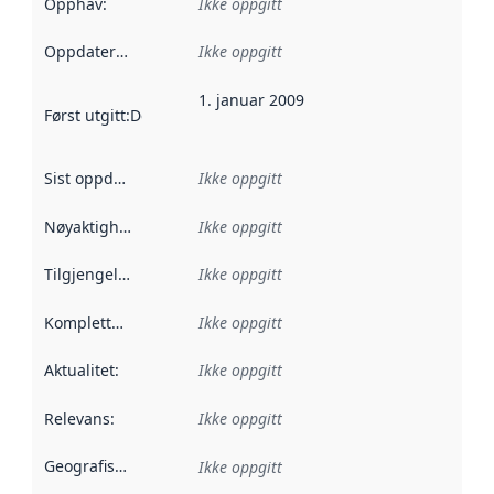
Opphav
:
Ikke oppgitt
Oppdateringsfrekvens
Ikke oppgitt
:
1. januar 2009
Først utgitt
:
Denne datoen sier når dataene i dette datasettet 
Sist oppdatert
:
Ikke oppgitt
Nøyaktighet
:
Ikke oppgitt
Tilgjengelighet
:
Ikke oppgitt
Kompletthet
:
Ikke oppgitt
Aktualitet
:
Ikke oppgitt
Relevans
:
Ikke oppgitt
Geografisk avgrensning
:
Ikke oppgitt