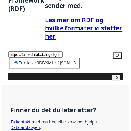
Framework
sender med.
(RDF)
Les mer om RDF og
hvilke formater vi støtter
her
Kopier
Turtle
RDF/XML
JSON-LD
Kopier
Finner du det du leter etter?
Ta kontakt
med oss her, eller spør om hjelp i
Datalandsbyen
.