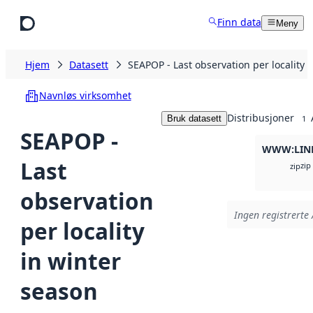
Hopp til hovedinnhold
Finn data
Meny
Hjem
Datasett
SEAPOP - Last observation per locality 
Navnløs virksomhet
Distribusjoner
Bruk datasett
1
SEAPOP -
WWW:LIN
Last
zip
zip
observation
Ingen registrerte 
per locality
in winter
season