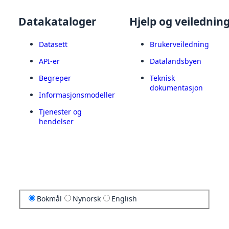
Datakataloger
Hjelp og veilednin
Datasett
Brukerveiledning
API-er
Datalandsbyen
Begreper
Teknisk
dokumentasjon
Informasjonsmodeller
Tjenester og
hendelser
Bokmål
Nynorsk
English