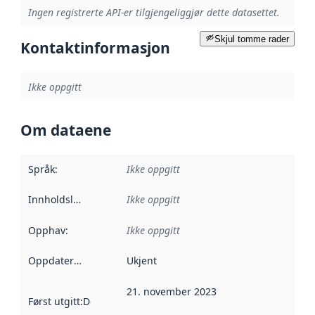
Ingen registrerte API-er tilgjengeliggjør dette datasettet.
Skjul tomme rader
Kontaktinformasjon
Ikke oppgitt
Om dataene
Språk
:
Ikke oppgitt
Innholdsleverandører
Ikke oppgitt
:
Opphav
:
Ikke oppgitt
Oppdateringsfrekvens
Ukjent
:
21. november 2023
Først utgitt
:
Denne datoen sier når dataene i dette datasettet 