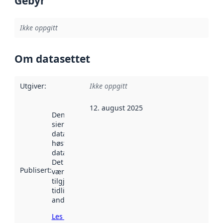
Gebyr
Ikke oppgitt
Om datasettet
Utgiver
:
Ikke oppgitt
12. august 2025
Denne datoen
sier når
datasettet ble
høstet av
data.norge.no.
Det kan ha
Publisert
:
vært
tilgjengelig
tidligere
andre steder.
Les mer om