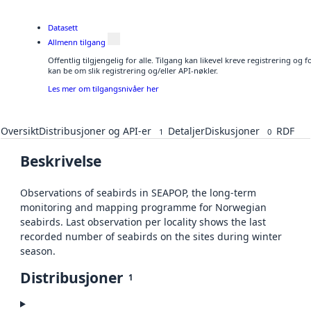
Datasett
Allmenn tilgang
Offentlig tilgjengelig for alle. Tilgang kan likevel kreve registrering o
kan be om slik registrering og/eller API-nøkler.
Les mer om tilgangsnivåer her
Oversikt
Distribusjoner og API-er
Detaljer
Diskusjoner
RDF
1
0
Beskrivelse
Observations of seabirds in SEAPOP, the long-term
monitoring and mapping programme for Norwegian
seabirds. Last observation per locality shows the last
recorded number of seabirds on the sites during winter
season.
Distribusjoner
1