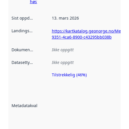
høsting her
Sist oppdatert
:
13. mars 2026
Landingsside
:
https://kartkatalog.geonorge.no/Metad
9351-4ca6-8900-c43295bb038b
Dokumentasjon
:
Ikke oppgitt
Datasettype
:
Ikke oppgitt
Tilstrekkelig (46%)
Metadatakvalitet
er en indikator
på hvor godt
datasettene er
beskrevet ved
Metadatakvalitet
:
hjelp
avmetadata.
Les mer om
metadatakvalitet