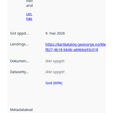
tidligere
andre steder.
Les mer om
høsting her
Sist oppdatert
:
9. mai 2026
Landingsside
:
https://kartkatalog.geonorge.no/Metad
f827-4b18-bb6b-a84bbe93c018
Dokumentasjon
:
Ikke oppgitt
Datasettype
:
Ikke oppgitt
God (60%)
Metadatakvalitet
er en indikator
på hvor godt
datasettene er
beskrevet ved
Metadatakvalitet
:
hjelp