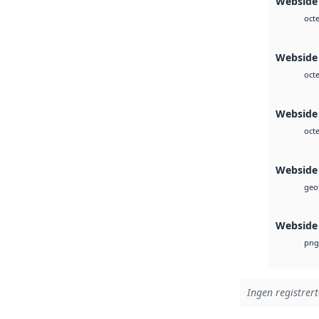
Webside
octe
Webside
octe
Webside 
octe
Webside
geot
Webside
png
Ingen registrert