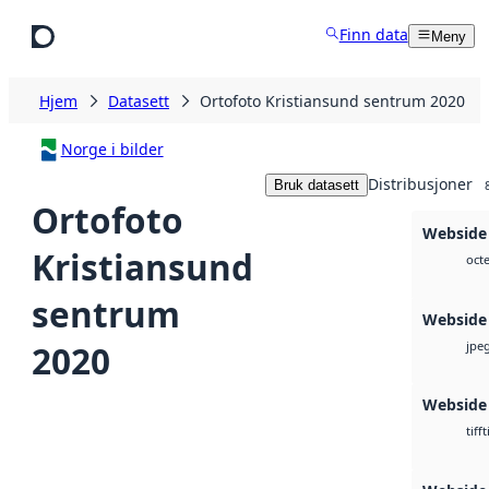
Hopp til hovedinnhold
Finn data
Meny
Hjem
Datasett
Ortofoto Kristiansund sentrum 2020
Norge i bilder
Distribusjoner
Bruk datasett
Ortofoto
Webside 
Kristiansund
octe
sentrum
Webside
2020
jpe
Webside
t
tiff