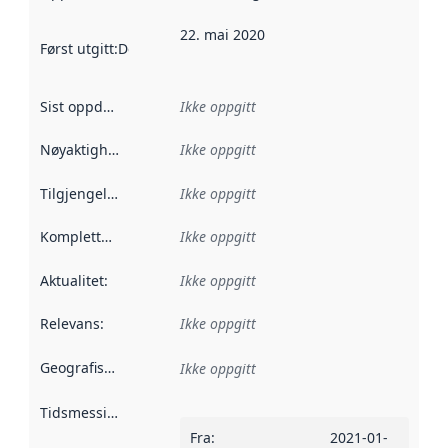
22. mai 2020
Først utgitt
:
Denne datoen sier når dataene i dette datasettet 
Sist oppdatert
:
Ikke oppgitt
Nøyaktighet
:
Ikke oppgitt
Tilgjengelighet
:
Ikke oppgitt
Kompletthet
:
Ikke oppgitt
Aktualitet
:
Ikke oppgitt
Relevans
:
Ikke oppgitt
Geografisk avgrensning
:
Ikke oppgitt
Tidsmessig avgrensning
:
Fra
:
2021-01-