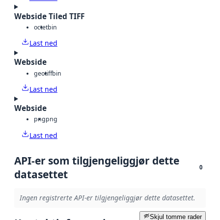
Webside Tiled TIFF
octet
bin
Last ned
Webside
geotiff
bin
Last ned
Webside
png
png
Last ned
API-er som tilgjengeliggjør dette
0
datasettet
Ingen registrerte API-er tilgjengeliggjør dette datasettet.
Skjul tomme rader