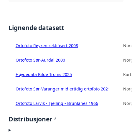
Lignende datasett
Ortofoto Røyken rektifisert 2008
Norg
Ortofoto Sør-Aurdal 2000
Norg
Høydedata Bilde Troms 2025
Kart
Ortofoto Sør-Varanger midlertidig ortofoto 2021
Norg
Ortofoto Larvik - Tjølling - Brunlanes 1966
Norg
Distribusjoner
8