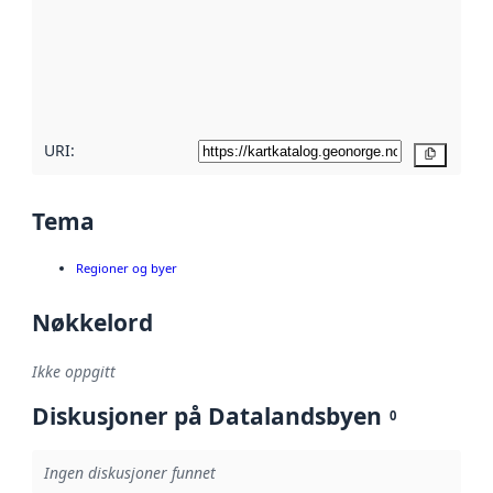
avmetadata.
Les mer om
metadatakvalitet
her
URI:
Kopier
Tema
Regioner og byer
Nøkkelord
Ikke oppgitt
Diskusjoner på Datalandsbyen
0
Ingen diskusjoner funnet