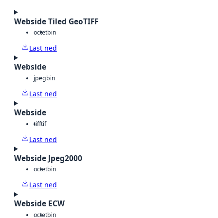
Webside Tiled GeoTIFF
octet
bin
Last ned
Webside
jpeg
bin
Last ned
Webside
tiff
tif
Last ned
Webside Jpeg2000
octet
bin
Last ned
Webside ECW
octet
bin