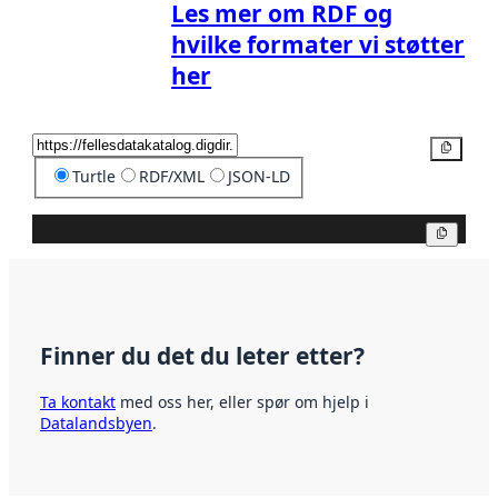
Les mer om RDF og
hvilke formater vi støtter
her
Kopier
Turtle
RDF/XML
JSON-LD
Kopier
Finner du det du leter etter?
Ta kontakt
med oss her, eller spør om hjelp i
Datalandsbyen
.