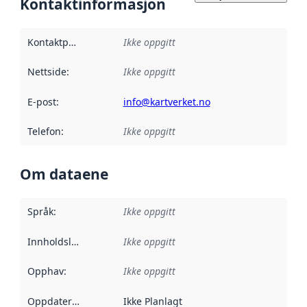
Kontaktinformasjon
Kontaktpunkt
:
Ikke oppgitt
Nettside
:
Ikke oppgitt
E-post
:
info@kartverket.no
Telefon
:
Ikke oppgitt
Om dataene
Språk
:
Ikke oppgitt
Innholdsleverandører
Ikke oppgitt
:
Opphav
:
Ikke oppgitt
Oppdateringsfrekvens
Ikke Planlagt
: