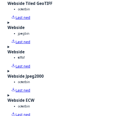
Webside Tiled GeoTIFF
octet
bin
Last ned
Webside
jpeg
bin
Last ned
Webside
tiff
tif
Last ned
Webside Jpeg2000
octet
bin
Last ned
Webside ECW
octet
bin
Last ned