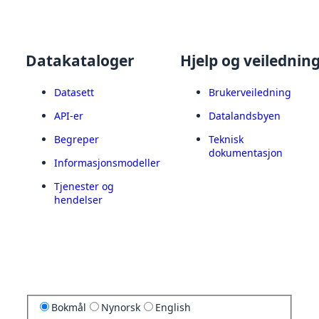
Datakataloger
Hjelp og veilednin
Datasett
Brukerveiledning
API-er
Datalandsbyen
Begreper
Teknisk
dokumentasjon
Informasjonsmodeller
Tjenester og
hendelser
Bokmål
Nynorsk
English