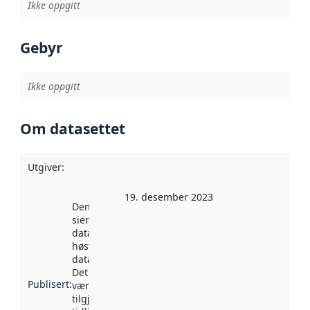
Ikke oppgitt
Gebyr
Ikke oppgitt
Om datasettet
Utgiver
:
19. desember 2023
Denne datoen
sier når
datasettet ble
høstet av
data.norge.no.
Det kan ha
Publisert
:
vært
tilgjengelig