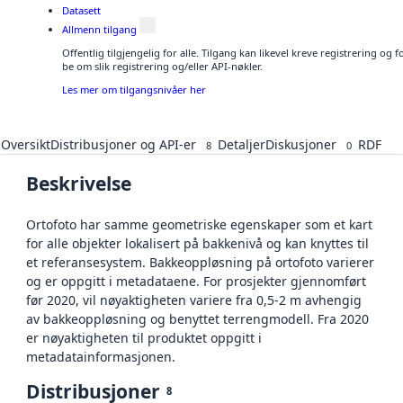
Datasett
Allmenn tilgang
Offentlig tilgjengelig for alle. Tilgang kan likevel kreve registrering o
be om slik registrering og/eller API-nøkler.
Les mer om tilgangsnivåer her
Oversikt
Distribusjoner og API-er
Detaljer
Diskusjoner
RDF
8
0
Beskrivelse
Ortofoto har samme geometriske egenskaper som et kart
for alle objekter lokalisert på bakkenivå og kan knyttes til
et referansesystem. Bakkeoppløsning på ortofoto varierer
og er oppgitt i metadataene. For prosjekter gjennomført
før 2020, vil nøyaktigheten variere fra 0,5-2 m avhengig
av bakkeoppløsning og benyttet terrengmodell. Fra 2020
er nøyaktigheten til produktet oppgitt i
metadatainformasjonen.
Distribusjoner
8