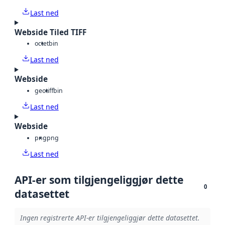
Last ned
Webside Tiled TIFF
octet
bin
Last ned
Webside
geotiff
bin
Last ned
Webside
png
png
Last ned
API-er som tilgjengeliggjør dette
0
datasettet
Ingen registrerte API-er tilgjengeliggjør dette datasettet.