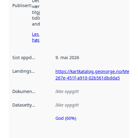
Det kan ha
Publisert
:
vært
tilgjengelig
tidligere
andre steder.
Les mer om
høsting her
Sist oppdatert
:
9. mai 2026
Landingsside
:
https://kartkatalog.geonorge.no/Metad
267e-451f-a910-02b561dbdda5
Dokumentasjon
:
Ikke oppgitt
Datasettype
:
Ikke oppgitt
God (60%)
Metadatakvalitet
er en indikator
på hvor godt