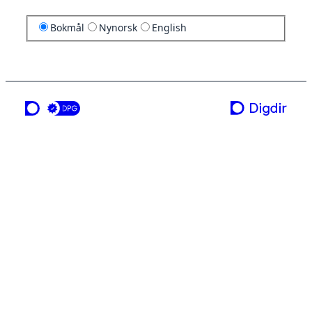
Bokmål
Nynorsk
English
en tjeneste fra