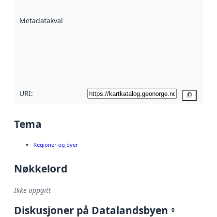
datasettene er
beskrevet ved
Metadatakvalitet
:
hjelp
avmetadata.
Les mer om
metadatakvalitet
her
URI:
Kopier
Tema
Regioner og byer
Nøkkelord
Ikke oppgitt
Diskusjoner på Datalandsbyen
0