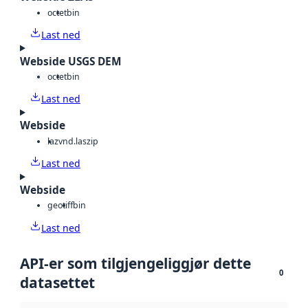
octet
bin
Last ned
Webside USGS DEM
octet
bin
Last ned
Webside
laz
vnd.laszip
Last ned
Webside
geotiff
bin
Last ned
API-er som tilgjengeliggjør dette
0
datasettet