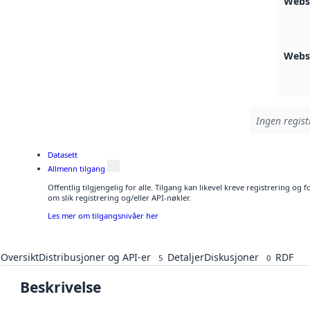
Webs
Webs
Ingen regist
Datasett
Allmenn tilgang
Offentlig tilgjengelig for alle. Tilgang kan likevel kreve registrering o
om slik registrering og/eller API-nøkler.
Les mer om tilgangsnivåer her
Oversikt
Distribusjoner og API-er
Detaljer
Diskusjoner
RDF
5
0
Beskrivelse