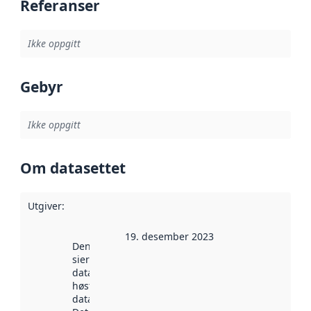
Referanser
Ikke oppgitt
Gebyr
Ikke oppgitt
Om datasettet
Utgiver
:
19. desember 2023
Denne datoen
sier når
datasettet ble
høstet av
data.norge.no.