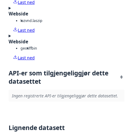
Last ned
Webside
laz
vnd.laszip
Last ned
Webside
geotiff
bin
Last ned
API-er som tilgjengeliggjør dette
0
datasettet
Ingen registrerte API-er tilgjengeliggjør dette datasettet.
Lignende datasett