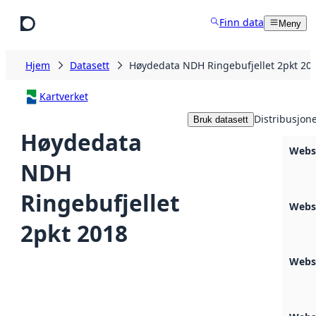
Hopp til hovedinnhold
Finn data
Meny
Hjem
Datasett
Høydedata NDH Ringebufjellet 2pkt 20
Kartverket
Distribusjon
Bruk datasett
Høydedata
Webs
NDH
Ringebufjellet
Webs
2pkt 2018
Webs