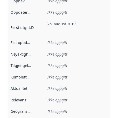
Opphav
:
Ikke oppgitt
Oppdateringsfrekvens
Ikke oppgitt
:
26. august 2019
Først utgitt
:
Denne datoen sier når dataene i dette datasettet 
Sist oppdatert
:
Ikke oppgitt
Nøyaktighet
:
Ikke oppgitt
Tilgjengelighet
:
Ikke oppgitt
Kompletthet
:
Ikke oppgitt
Aktualitet
:
Ikke oppgitt
Relevans
:
Ikke oppgitt
Geografisk avgrensning
:
Ikke oppgitt