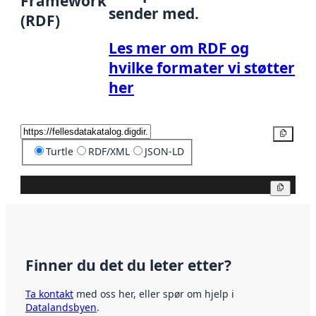
Framework
sender med.
(RDF)
Les mer om RDF og
hvilke formater vi støtter
her
Kopier
Turtle
RDF/XML
JSON-LD
Kopier
Finner du det du leter etter?
Ta kontakt
med oss her, eller spør om hjelp i
Datalandsbyen
.