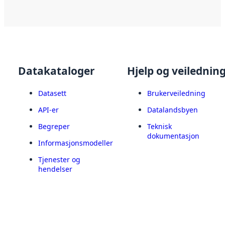
Datakataloger
Hjelp og veilednin
Datasett
Brukerveiledning
API-er
Datalandsbyen
Begreper
Teknisk
dokumentasjon
Informasjonsmodeller
Tjenester og
hendelser