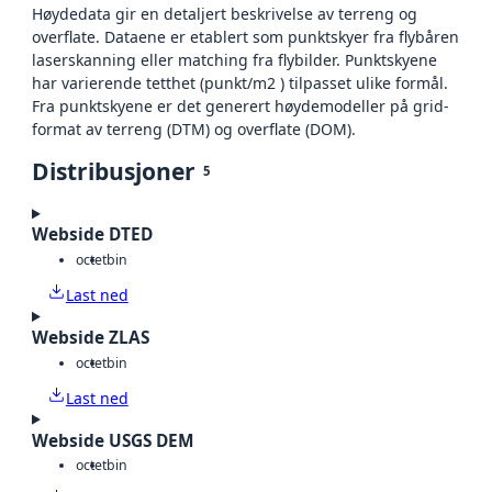
Høydedata gir en detaljert beskrivelse av terreng og
overflate. Dataene er etablert som punktskyer fra flybåren
laserskanning eller matching fra flybilder. Punktskyene
har varierende tetthet (punkt/m2 ) tilpasset ulike formål.
Fra punktskyene er det generert høydemodeller på grid-
format av terreng (DTM) og overflate (DOM).
Distribusjoner
5
Webside DTED
octet
bin
Last ned
Webside ZLAS
octet
bin
Last ned
Webside USGS DEM
octet
bin