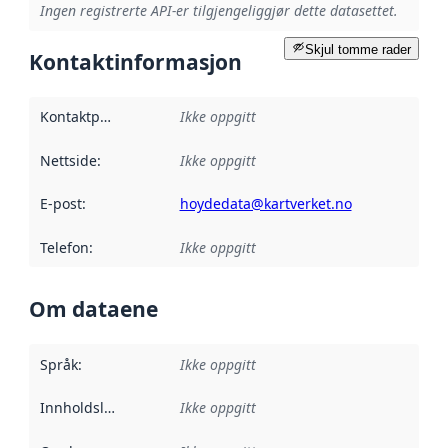
Ingen registrerte API-er tilgjengeliggjør dette datasettet.
Skjul tomme rader
Kontaktinformasjon
Kontaktpunkt
:
Ikke oppgitt
Nettside
:
Ikke oppgitt
E-post
:
hoydedata@kartverket.no
Telefon
:
Ikke oppgitt
Om dataene
Språk
:
Ikke oppgitt
Innholdsleverandører
Ikke oppgitt
: