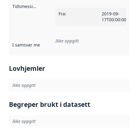
Tidsmessig avgrensning
:
Fra
:
2019-09-
17T00:00:00Z
Ikke oppgitt
I samsvar med
:
Referanse til en implementasjonsregel eller a
Lovhjemler
Ikke oppgitt
Begreper brukt i datasett
Ikke oppgitt