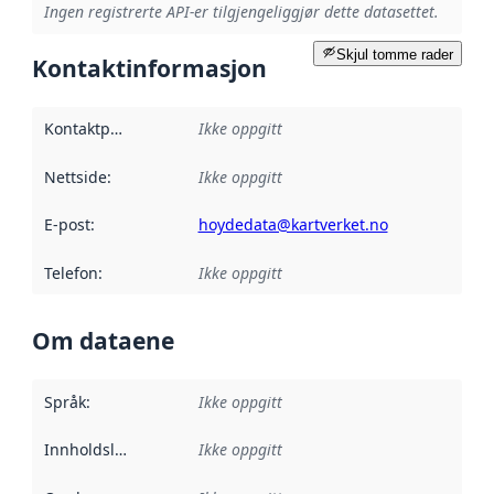
Ingen registrerte API-er tilgjengeliggjør dette datasettet.
Skjul tomme rader
Kontaktinformasjon
Kontaktpunkt
:
Ikke oppgitt
Nettside
:
Ikke oppgitt
E-post
:
hoydedata@kartverket.no
Telefon
:
Ikke oppgitt
Om dataene
Språk
:
Ikke oppgitt
Innholdsleverandører
Ikke oppgitt
: