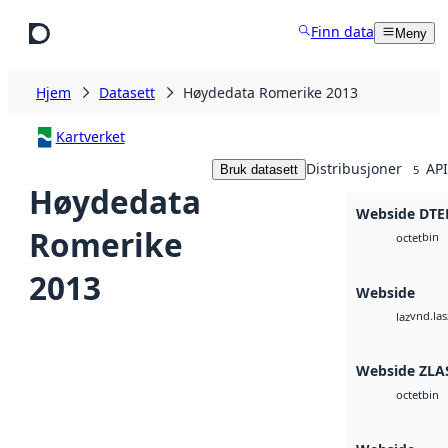
Hopp til hovedinnhold
Finn data
Meny
Hjem
Datasett
Høydedata Romerike 2013
Kartverket
Distribusjoner
API
Bruk datasett
5
Høydedata
Webside DTE
Romerike
bin
octet
2013
Webside
vnd.las
laz
Webside ZLA
bin
octet