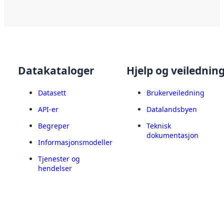
Datakataloger
Hjelp og veilednin
Datasett
Brukerveiledning
API-er
Datalandsbyen
Begreper
Teknisk
dokumentasjon
Informasjonsmodeller
Tjenester og
hendelser