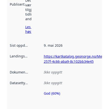
Det kan ha
Publisert
:
vært
tilgjengelig
tidligere
andre steder.
Les mer om
høsting her
Sist oppdatert
:
9. mai 2026
Landingsside
:
https://kartkatalog.geonorge.no/Metada
257f-4c66-aba9-8c102bb34e45
Dokumentasjon
:
Ikke oppgitt
Datasettype
:
Ikke oppgitt
God (60%)
Metadatakvalitet
er en indikator
på hvor godt