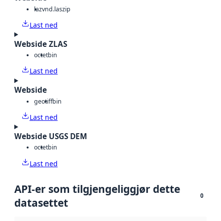
laz
vnd.laszip
Last ned
Webside ZLAS
octet
bin
Last ned
Webside
geotiff
bin
Last ned
Webside USGS DEM
octet
bin
Last ned
API-er som tilgjengeliggjør dette
0
datasettet