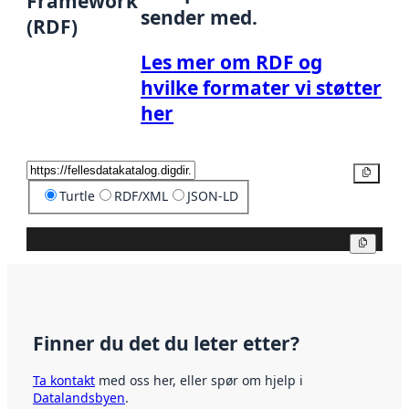
Framework
sender med.
(RDF)
Les mer om RDF og
hvilke formater vi støtter
her
Kopier
Turtle
RDF/XML
JSON-LD
Kopier
Finner du det du leter etter?
Ta kontakt
med oss her, eller spør om hjelp i
Datalandsbyen
.