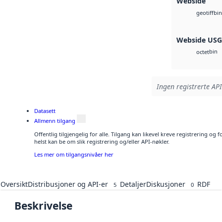
Webside
bin
geotiff
Webside US
bin
octet
Ingen registrerte API
Datasett
Allmenn tilgang
Offentlig tilgjengelig for alle. Tilgang kan likevel kreve registrering o
helst kan be om slik registrering og/eller API-nøkler.
Les mer om tilgangsnivåer her
Oversikt
Distribusjoner og API-er
Detaljer
Diskusjoner
RDF
5
0
Beskrivelse