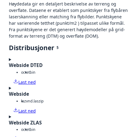
Høydedata gir en detaljert beskrivelse av terreng og
overflate. Dataene er etablert som punktskyer fra flybåren
laserskanning eller matching fra flybilder. Punktskyene
har varierende tetthet (punkt/m2 ) tilpasset ulike formål.
Fra punktskyene er det generert høydemodeller på grid-
format av terreng (DTM) og overflate (DOM).
Distribusjoner
5
Webside DTED
octet
bin
Last ned
Webside
laz
vnd.laszip
Last ned
Webside ZLAS
octet
bin