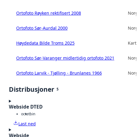
Ortofoto Røyken rektifisert 2008
Norg
Ortofoto Sør-Aurdal 2000
Norg
Høydedata Bilde Troms 2025
Kart
Ortofoto Sør-Varanger midlertidig ortofoto 2021
Norg
Ortofoto Larvik - Tjølling - Brunlanes 1966
Norg
Distribusjoner
5
Webside DTED
octet
bin
Last ned
Webside