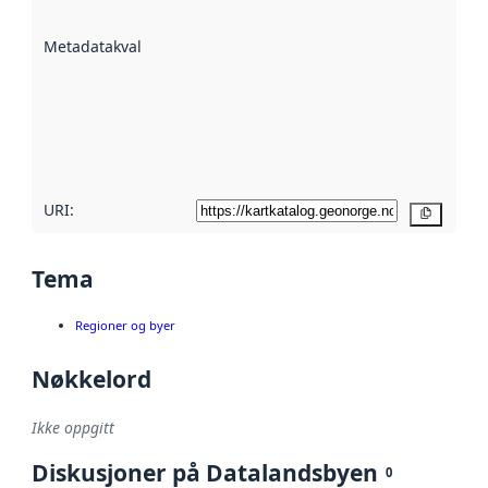
datasettene er
beskrevet ved
Metadatakvalitet
:
hjelp
avmetadata.
Les mer om
metadatakvalitet
her
URI:
Kopier
Tema
Regioner og byer
Nøkkelord
Ikke oppgitt
Diskusjoner på Datalandsbyen
0