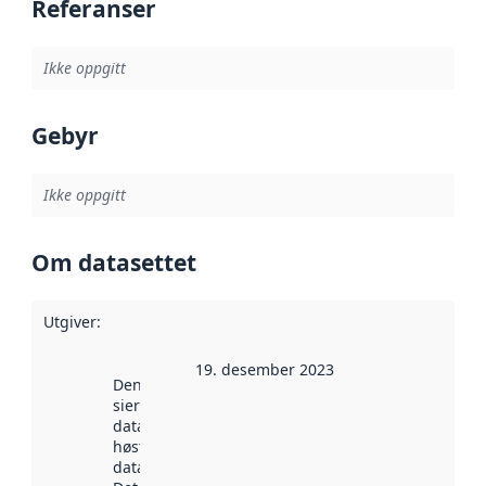
Referanser
Ikke oppgitt
Gebyr
Ikke oppgitt
Om datasettet
Utgiver
:
19. desember 2023
Denne datoen
sier når
datasettet ble
høstet av
data.norge.no.