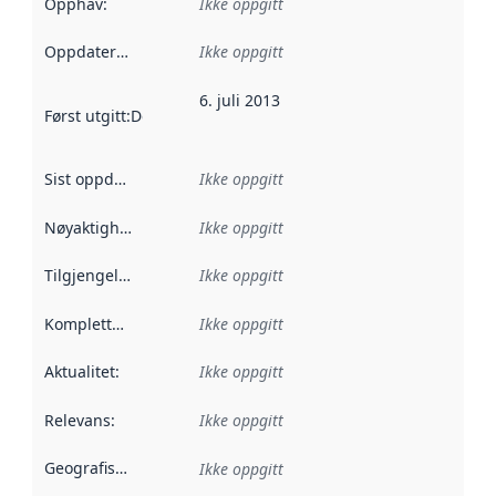
Opphav
:
Ikke oppgitt
Oppdateringsfrekvens
Ikke oppgitt
:
6. juli 2013
Først utgitt
:
Denne datoen sier når dataene i dette datasettet 
Sist oppdatert
:
Ikke oppgitt
Nøyaktighet
:
Ikke oppgitt
Tilgjengelighet
:
Ikke oppgitt
Kompletthet
:
Ikke oppgitt
Aktualitet
:
Ikke oppgitt
Relevans
:
Ikke oppgitt
Geografisk avgrensning
:
Ikke oppgitt