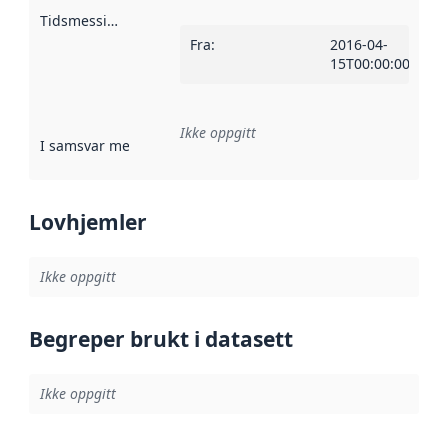
Tidsmessig avgrensning
:
Fra
:
2016-04-
15T00:00:00Z
Ikke oppgitt
I samsvar med
:
Referanse til en implementasjonsregel eller a
Lovhjemler
Ikke oppgitt
Begreper brukt i datasett
Ikke oppgitt