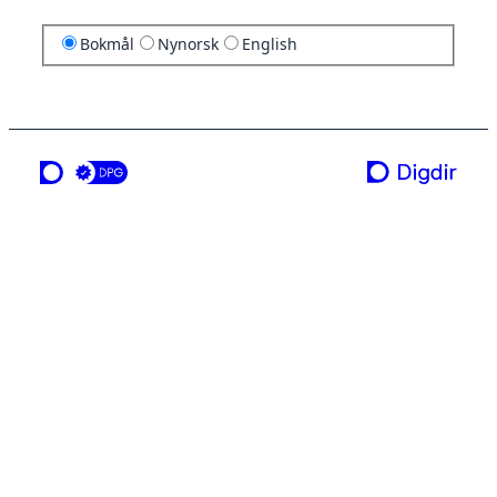
Bokmål
Nynorsk
English
en tjeneste fra