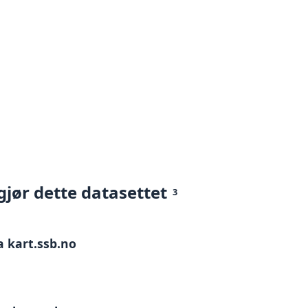
gjør dette datasettet
3
a kart.ssb.no