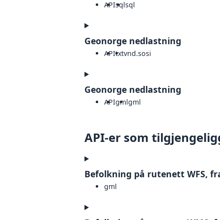
API
sql
sql
Geonorge nedlastning
API
txt
vnd.sosi
Geonorge nedlastning
API
gml
gml
API-er som tilgjengelig
Befolkning på rutenett WFS, fr
gml