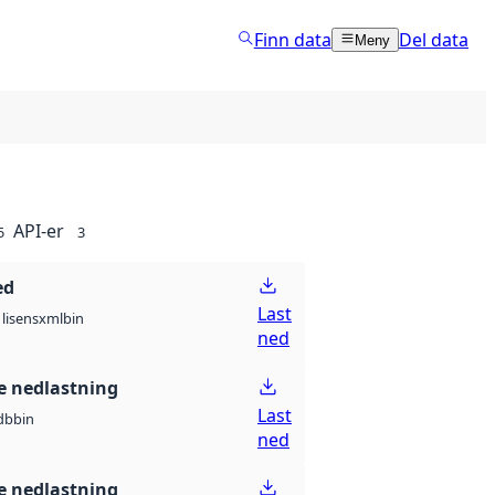
Finn data
Del data
Meny
API-er
5
3
ed
Last
xml
bin
lisens
ned
 nedlastning
Last
db
bin
ned
 nedlastning