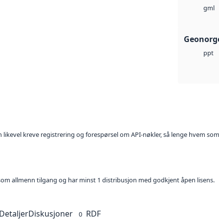
gml
Geonorge
ppt
kan likevel kreve registrering og forespørsel om API-nøkler, så lenge hvem som
t som allmenn tilgang og har minst 1 distribusjon med godkjent åpen lisens.
Detaljer
Diskusjoner
RDF
0