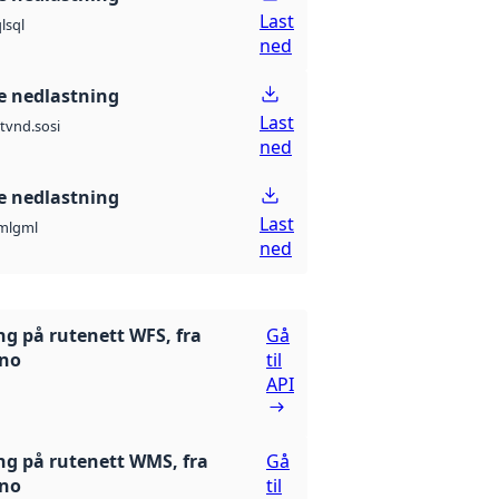
Last
l
sql
ned
 nedlastning
Last
t
vnd.sosi
ned
 nedlastning
Last
ml
gml
ned
ng på rutenett WFS, fra
Gå
.no
til
API
ng på rutenett WMS, fra
Gå
.no
til