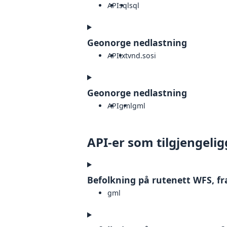
API
sql
sql
Geonorge nedlastning
API
txt
vnd.sosi
Geonorge nedlastning
API
gml
gml
API-er som tilgjengelig
Befolkning på rutenett WFS, fr
gml