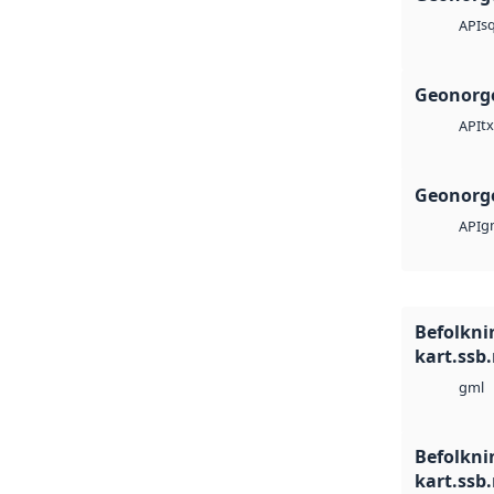
sq
API
Geonorge
tx
API
Geonorge
g
API
Befolkni
kart.ssb
gml
Befolkni
kart.ssb