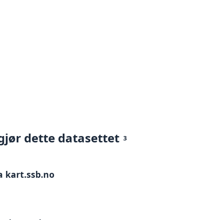
gjør dette datasettet
3
a kart.ssb.no