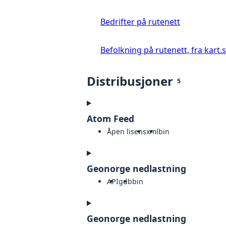
Bedrifter på rutenett
Befolkning på rutenett, fra kart.
Distribusjoner
5
Atom Feed
Åpen lisens
xml
bin
Geonorge nedlastning
API
gdb
bin
Geonorge nedlastning