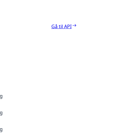
Gå til API
ng
ng
ng