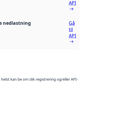
API
 nedlastning
Gå
til
API
 helst kan be om slik registrering og/eller API-