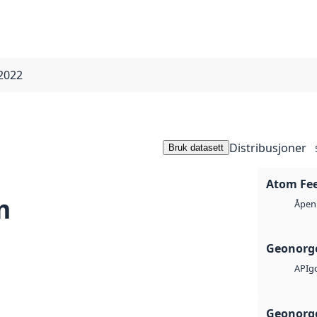
 2022
Distribusjoner
Bruk datasett
Atom Fe
m
Åpen 
Geonorge
g
API
Geonorge