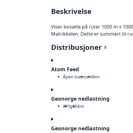
Beskrivelse
Viser bosatte på ruter 1000 m x 100
Matrikkelen. Dette er summert til ru
Distribusjoner
5
Atom Feed
Åpen lisens
xml
bin
Geonorge nedlastning
API
gdb
bin
Geonorge nedlastning