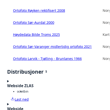
Ortofoto Røyken rektifisert 2008
Norg
Ortofoto Sør-Aurdal 2000
Norg
Høydedata Bilde Troms 2025
Kart
Ortofoto Sør-Varanger midlertidig ortofoto 2021
Norg
Ortofoto Larvik - Tjølling - Brunlanes 1966
Norg
Distribusjoner
5
Webside ZLAS
octet
bin
Last ned
Webside