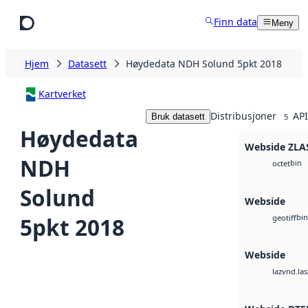
Hopp til hovedinnhold
Finn data
Meny
Hjem
Datasett
Høydedata NDH Solund 5pkt 2018
Kartverket
Distribusjoner
API
Bruk datasett
5
Høydedata
Webside ZLA
NDH
bin
octet
Solund
Webside
bin
5pkt 2018
geotiff
Webside
vnd.las
laz