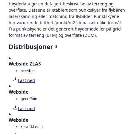
Høydedata gir en detaljert beskrivelse av terreng og
overflate. Dataene er etablert som punktskyer fra flybåren
laserskanning eller matching fra flybilder. Punktskyene
har varierende tetthet (punkt/m2 ) tilpasset ulike formål.
Fra punktskyene er det generert høydemodeller på grid-
format av terreng (DTM) og overflate (DOM).
Distribusjoner
5
Webside ZLAS
octet
bin
Last ned
Webside
geotiff
bin
Last ned
Webside
laz
vnd.laszip