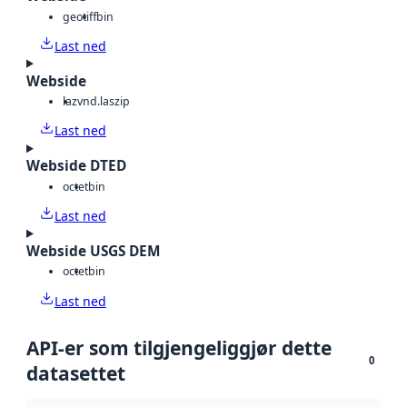
geotiff
bin
Last ned
Webside
laz
vnd.laszip
Last ned
Webside DTED
octet
bin
Last ned
Webside USGS DEM
octet
bin
Last ned
API-er som tilgjengeliggjør dette
0
datasettet