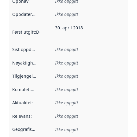
Opphav
:
Ikke oppgitt
Oppdateringsfrekvens
Ikke oppgitt
:
30. april 2018
Først utgitt
:
Denne datoen sier når dataene i dette datasettet 
Sist oppdatert
:
Ikke oppgitt
Nøyaktighet
:
Ikke oppgitt
Tilgjengelighet
:
Ikke oppgitt
Kompletthet
:
Ikke oppgitt
Aktualitet
:
Ikke oppgitt
Relevans
:
Ikke oppgitt
Geografisk avgrensning
:
Ikke oppgitt