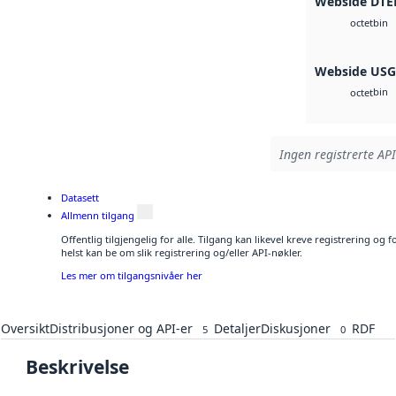
Webside DTE
bin
octet
Webside US
bin
octet
Ingen registrerte API
Datasett
Allmenn tilgang
Offentlig tilgjengelig for alle. Tilgang kan likevel kreve registrering o
helst kan be om slik registrering og/eller API-nøkler.
Les mer om tilgangsnivåer her
Oversikt
Distribusjoner og API-er
Detaljer
Diskusjoner
RDF
5
0
Beskrivelse