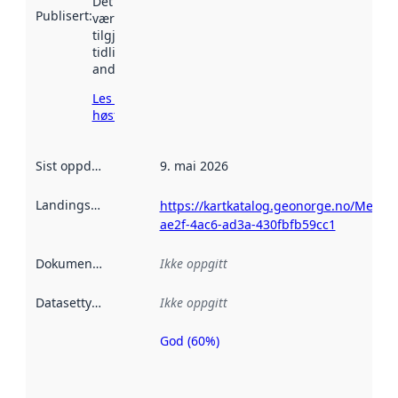
Det kan ha
Publisert
:
vært
tilgjengelig
tidligere
andre steder.
Les mer om
høsting her
Sist oppdatert
:
9. mai 2026
Landingsside
:
https://kartkatalog.geonorge.no/Metad
ae2f-4ac6-ad3a-430fbfb59cc1
Dokumentasjon
:
Ikke oppgitt
Datasettype
:
Ikke oppgitt
God (60%)
Metadatakvalitet
er en indikator
på hvor godt