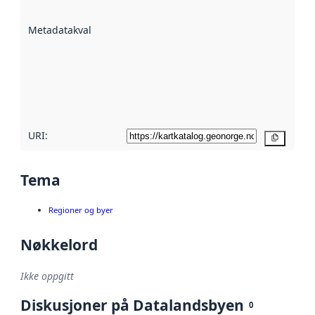
datasettene er
beskrevet ved
Metadatakvalitet
:
hjelp
avmetadata.
Les mer om
metadatakvalitet
her
URI:
Kopier
Tema
Regioner og byer
Nøkkelord
Ikke oppgitt
Diskusjoner på Datalandsbyen
0