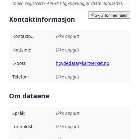
Ingen registrerte API-er tilgjengeliggjør dette datasettet.
Skjul tomme rader
Kontaktinformasjon
Kontaktpunkt
:
Ikke oppgitt
Nettside
:
Ikke oppgitt
E-post
:
hoydedata@kartverket.no
Telefon
:
Ikke oppgitt
Om dataene
Språk
:
Ikke oppgitt
Innholdsleverandører
Ikke oppgitt
: