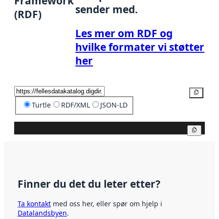
Framework
sender med.
(RDF)
Les mer om RDF og
hvilke formater vi støtter
her
Kopier
Turtle
RDF/XML
JSON-LD
Kopier
Finner du det du leter etter?
Ta kontakt
med oss her, eller spør om hjelp i
Datalandsbyen
.