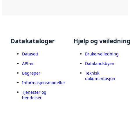
Datakataloger
Hjelp og veilednin
Datasett
Brukerveiledning
API-er
Datalandsbyen
Begreper
Teknisk
dokumentasjon
Informasjonsmodeller
Tjenester og
hendelser