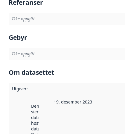
Referanser
Ikke oppgitt
Gebyr
Ikke oppgitt
Om datasettet
Utgiver
:
19. desember 2023
Denne datoen
sier når
datasettet ble
høstet av
data.norge.no.