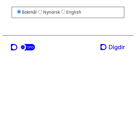
Bokmål
Nynorsk
English
en tjeneste fra