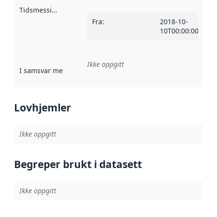
Tidsmessig avgrensning
:
Fra
:
2018-10-
10T00:00:00Z
Ikke oppgitt
I samsvar med
:
Referanse til en implementasjonsregel eller a
Lovhjemler
Ikke oppgitt
Begreper brukt i datasett
Ikke oppgitt