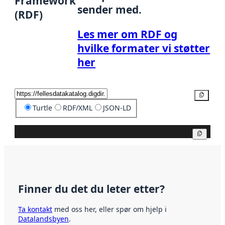
Framework
sender med.
(RDF)
Les mer om RDF og
hvilke formater vi støtter
her
Kopier
Turtle
RDF/XML
JSON-LD
Kopier
Finner du det du leter etter?
Ta kontakt
med oss her, eller spør om hjelp i
Datalandsbyen
.