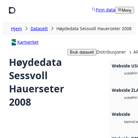
Hopp til hovedinnhold
Finn data
Meny
Hjem
Datasett
Høydedata Sessvoll Hauerseter 2008
Kartverket
Distribusjoner
AP
Bruk datasett
5
Høydedata
Webside US
Sessvoll
bin
octet
Hauerseter
Webside ZL
bin
2008
octet
Webside
vnd.l
laz