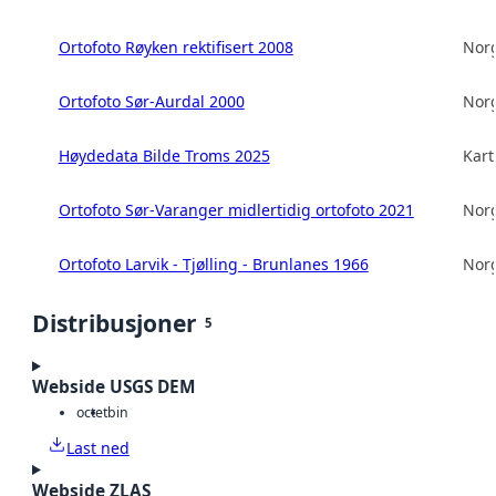
Ortofoto Røyken rektifisert 2008
Norg
Ortofoto Sør-Aurdal 2000
Norg
Høydedata Bilde Troms 2025
Kart
Ortofoto Sør-Varanger midlertidig ortofoto 2021
Norg
Ortofoto Larvik - Tjølling - Brunlanes 1966
Norg
Distribusjoner
5
Webside USGS DEM
octet
bin
Last ned
Webside ZLAS