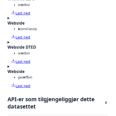
octet
bin
Last ned
Webside
laz
vnd.laszip
Last ned
Webside DTED
octet
bin
Last ned
Webside
geotiff
bin
Last ned
API-er som tilgjengeliggjør dette
0
datasettet