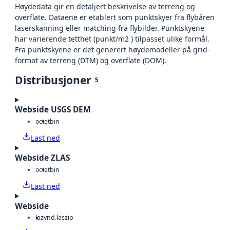
Høydedata gir en detaljert beskrivelse av terreng og
overflate. Dataene er etablert som punktskyer fra flybåren
laserskanning eller matching fra flybilder. Punktskyene
har varierende tetthet (punkt/m2 ) tilpasset ulike formål.
Fra punktskyene er det generert høydemodeller på grid-
format av terreng (DTM) og overflate (DOM).
Distribusjoner
5
Webside USGS DEM
octet
bin
Last ned
Webside ZLAS
octet
bin
Last ned
Webside
laz
vnd.laszip