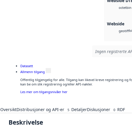
Webside DT
bin
octet
Webside
b
geotiff
Ingen registrerte AP
Datasett
Allmenn tilgang
Offentlig tilgjengelig for alle. Tilgang kan likevel kreve registrering o
kan be om slik registrering og/eller API-nøkler.
Les mer om tilgangsnivåer her
Oversikt
Distribusjoner og API-er
Detaljer
Diskusjoner
RDF
5
0
Beskrivelse