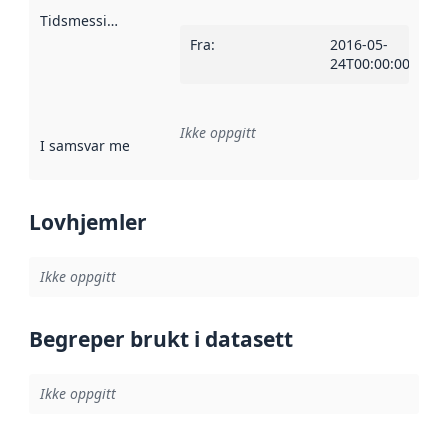
Tidsmessig avgrensning
:
Fra
:
2016-05-
24T00:00:00Z
Ikke oppgitt
I samsvar med
:
Referanse til en implementasjonsregel eller a
Lovhjemler
Ikke oppgitt
Begreper brukt i datasett
Ikke oppgitt