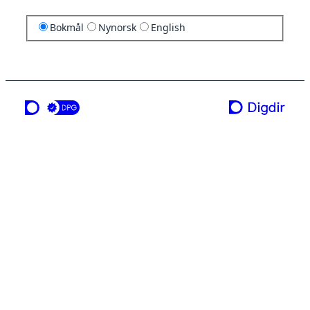
Bokmål
Nynorsk
English
en tjeneste fra