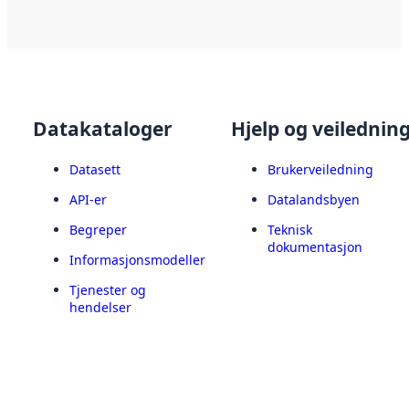
Datakataloger
Hjelp og veilednin
Datasett
Brukerveiledning
API-er
Datalandsbyen
Begreper
Teknisk
dokumentasjon
Informasjonsmodeller
Tjenester og
hendelser