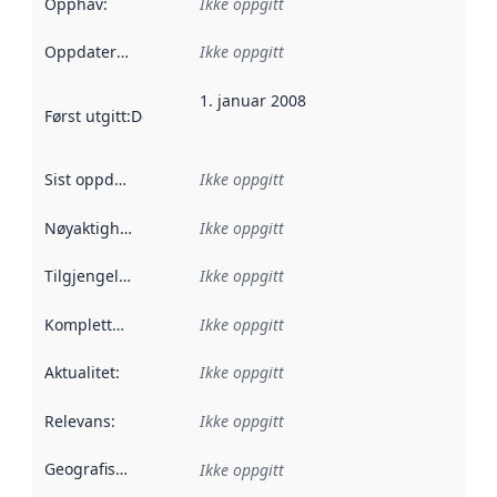
Opphav
:
Ikke oppgitt
Oppdateringsfrekvens
Ikke oppgitt
:
1. januar 2008
Først utgitt
:
Denne datoen sier når dataene i dette datasettet 
Sist oppdatert
:
Ikke oppgitt
Nøyaktighet
:
Ikke oppgitt
Tilgjengelighet
:
Ikke oppgitt
Kompletthet
:
Ikke oppgitt
Aktualitet
:
Ikke oppgitt
Relevans
:
Ikke oppgitt
Geografisk avgrensning
:
Ikke oppgitt