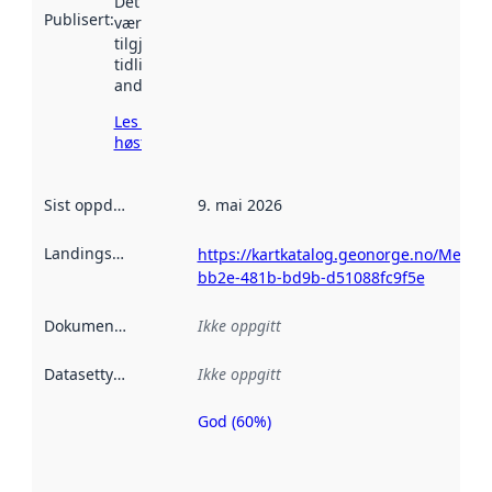
Det kan ha
Publisert
:
vært
tilgjengelig
tidligere
andre steder.
Les mer om
høsting her
Sist oppdatert
:
9. mai 2026
Landingsside
:
https://kartkatalog.geonorge.no/Metad
bb2e-481b-bd9b-d51088fc9f5e
Dokumentasjon
:
Ikke oppgitt
Datasettype
:
Ikke oppgitt
God (60%)
Metadatakvalitet
er en indikator
på hvor godt