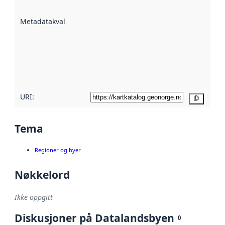
datasettene er
beskrevet ved
Metadatakvalitet
:
hjelp
avmetadata.
Les mer om
metadatakvalitet
her
URI:
Kopier
Tema
Regioner og byer
Nøkkelord
Ikke oppgitt
Diskusjoner på Datalandsbyen
0