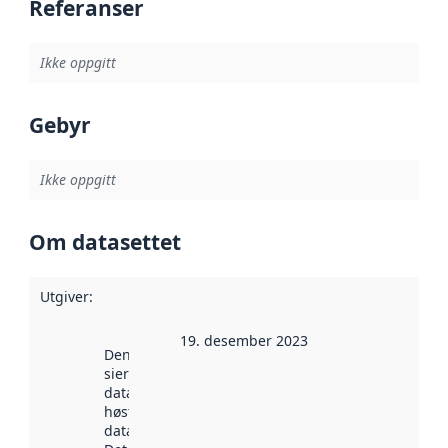
Referanser
Ikke oppgitt
Gebyr
Ikke oppgitt
Om datasettet
Utgiver
:
19. desember 2023
Denne datoen
sier når
datasettet ble
høstet av
data.norge.no.