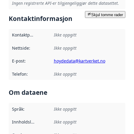
Ingen registrerte API-er tilgjengeliggjør dette datasettet.
Skjul tomme rader
Kontaktinformasjon
Kontaktpunkt
:
Ikke oppgitt
Nettside
:
Ikke oppgitt
E-post
:
hoydedata@kartverket.no
Telefon
:
Ikke oppgitt
Om dataene
Språk
:
Ikke oppgitt
Innholdsleverandører
Ikke oppgitt
: