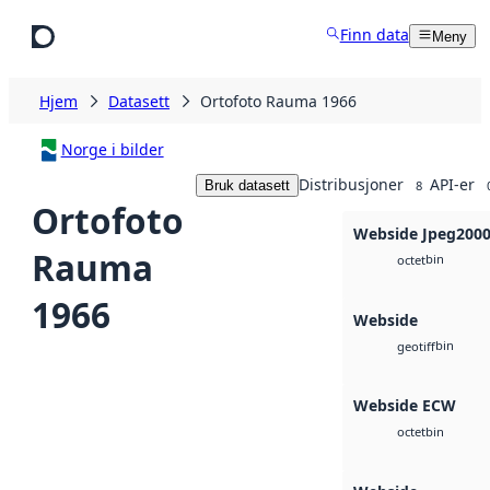
Hopp til hovedinnhold
Finn data
Meny
Hjem
Datasett
Ortofoto Rauma 1966
Norge i bilder
Distribusjoner
API-er
Bruk datasett
8
Ortofoto
Webside Jpeg200
Rauma
bin
octet
1966
Webside
bin
geotiff
Webside ECW
bin
octet