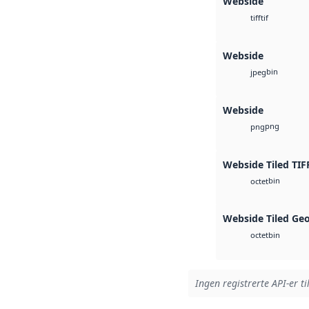
Webside
tif
tiff
Webside
bin
jpeg
Webside
png
png
Webside Tiled TIF
bin
octet
Webside Tiled Ge
bin
octet
Ingen registrerte API-er ti