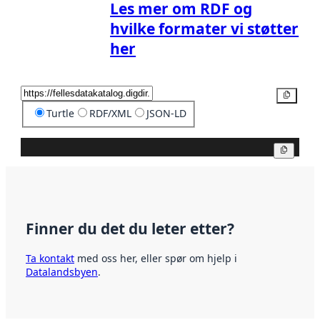
Les mer om RDF og
hvilke formater vi støtter
her
Kopier
Turtle
RDF/XML
JSON-LD
Kopier
Finner du det du leter etter?
Ta kontakt
med oss her, eller spør om hjelp i
Datalandsbyen
.