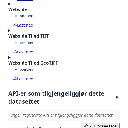
Webside
png
png
Last ned
Webside Tiled TIFF
octet
bin
Last ned
Webside Tiled GeoTIFF
octet
bin
Last ned
API-er som tilgjengeliggjør dette
0
datasettet
Ingen registrerte API-er tilgjengeliggjør dette datasettet.
Skjul tomme rader