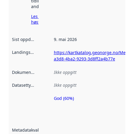
tidligere
andre steder.
Les mer om
høsting her
Sist oppdatert
:
9. mai 2026
Landingsside
:
https://kartkatalog.geonorge.no/Metad
a3d8-4ba2-9293-3d8ff2a4b77e
Dokumentasjon
:
Ikke oppgitt
Datasettype
:
Ikke oppgitt
God (60%)
Metadatakvalitet
er en indikator
på hvor godt
datasettene er
beskrevet ved
Metadatakvalitet
:
hjelp