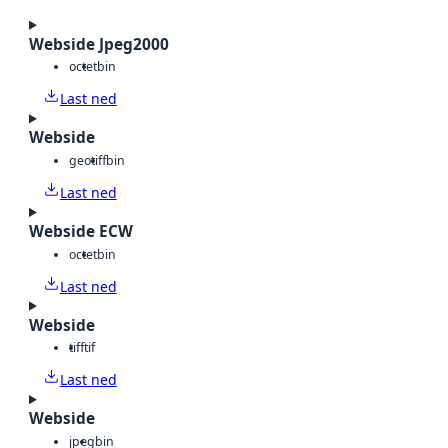
Webside Jpeg2000
octet
bin
Last ned
Webside
geotiff
bin
Last ned
Webside ECW
octet
bin
Last ned
Webside
tiff
tif
Last ned
Webside
jpeg
bin