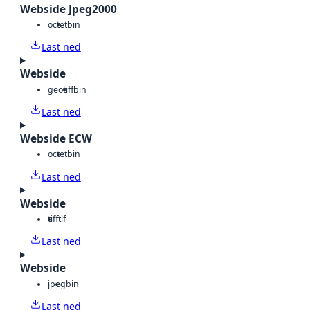
Webside Jpeg2000
octet
bin
Last ned
Webside
geotiff
bin
Last ned
Webside ECW
octet
bin
Last ned
Webside
tiff
tif
Last ned
Webside
jpeg
bin
Last ned