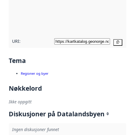
avmetadata.
Les mer om
metadatakvalitet
her
URI:
Kopier
Tema
Regioner og byer
Nøkkelord
Ikke oppgitt
Diskusjoner på Datalandsbyen
0
Ingen diskusjoner funnet