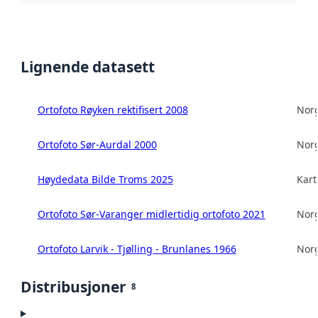
Lignende datasett
Ortofoto Røyken rektifisert 2008
Norg
Ortofoto Sør-Aurdal 2000
Norg
Høydedata Bilde Troms 2025
Kart
Ortofoto Sør-Varanger midlertidig ortofoto 2021
Norg
Ortofoto Larvik - Tjølling - Brunlanes 1966
Norg
Distribusjoner
8