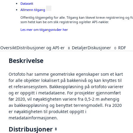
Datasett
Allmenn tilgang
Offentlig tilgjengelig for alle. Tilgang kan likevel kreve registrering og
som helst kan be om slik registrering og/eller API-nøkler.
Les mer om tilgangsnivåer her
Oversikt
Distribusjoner og API-er
Detaljer
Diskusjoner
RDF
8
0
Beskrivelse
Ortofoto har samme geometriske egenskaper som et kart
for alle objekter lokalisert på bakkenivå og kan knyttes til
et referansesystem. Bakkeoppløsning på ortofoto varierer
og er oppgitt i metadataene. For prosjekter gjennomført
før 2020, vil nøyaktigheten variere fra 0,5-2 m avhengig
av bakkeoppløsning og benyttet terrengmodell. Fra 2020
er nøyaktigheten til produktet oppgitt i
metadatainformasjonen.
Distribusjoner
8