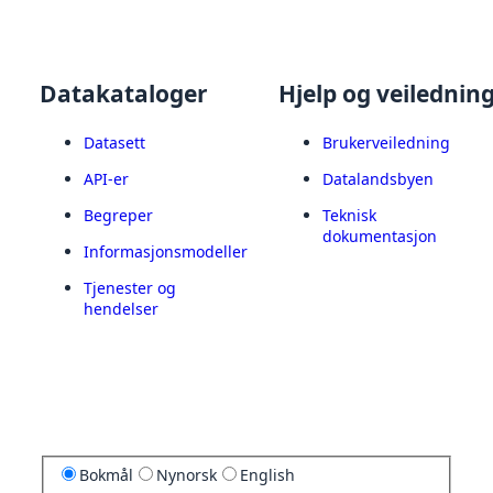
Datakataloger
Hjelp og veilednin
Datasett
Brukerveiledning
API-er
Datalandsbyen
Begreper
Teknisk
dokumentasjon
Informasjonsmodeller
Tjenester og
hendelser
Bokmål
Nynorsk
English