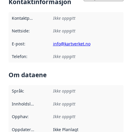
Kontaktinformasjon
Kontaktpunkt
:
Ikke oppgitt
Nettside
:
Ikke oppgitt
E-post
:
info@kartverket.no
Telefon
:
Ikke oppgitt
Om dataene
Språk
:
Ikke oppgitt
Innholdsleverandører
Ikke oppgitt
:
Opphav
:
Ikke oppgitt
Oppdateringsfrekvens
Ikke Planlagt
: