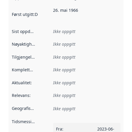
26. mai 1966
Først utgitt
:
Denne datoen sier når dataene i dette datasettet 
Sist oppdatert
:
Ikke oppgitt
Nøyaktighet
:
Ikke oppgitt
Tilgjengelighet
:
Ikke oppgitt
Kompletthet
:
Ikke oppgitt
Aktualitet
:
Ikke oppgitt
Relevans
:
Ikke oppgitt
Geografisk avgrensning
:
Ikke oppgitt
Tidsmessig avgrensning
:
Fra
:
2023-06-