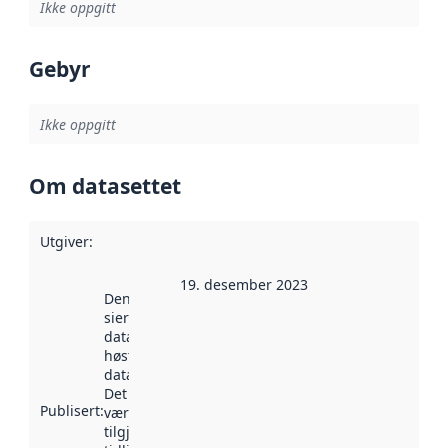
Ikke oppgitt
Gebyr
Ikke oppgitt
Om datasettet
Utgiver
:
19. desember 2023
Denne datoen
sier når
datasettet ble
høstet av
data.norge.no.
Det kan ha
Publisert
:
vært
tilgjengelig