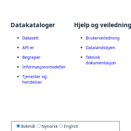
Datakataloger
Hjelp og veilednin
Datasett
Brukerveiledning
API-er
Datalandsbyen
Begreper
Teknisk
dokumentasjon
Informasjonsmodeller
Tjenester og
hendelser
Bokmål
Nynorsk
English