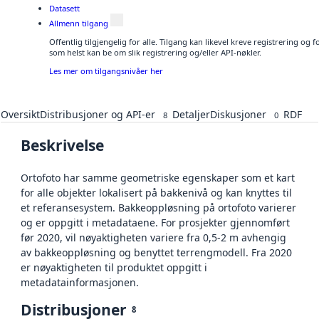
Datasett
Allmenn tilgang
Offentlig tilgjengelig for alle. Tilgang kan likevel kreve registrering og
som helst kan be om slik registrering og/eller API-nøkler.
Les mer om tilgangsnivåer her
Oversikt
Distribusjoner og API-er
Detaljer
Diskusjoner
RDF
8
0
Beskrivelse
Ortofoto har samme geometriske egenskaper som et kart
for alle objekter lokalisert på bakkenivå og kan knyttes til
et referansesystem. Bakkeoppløsning på ortofoto varierer
og er oppgitt i metadataene. For prosjekter gjennomført
før 2020, vil nøyaktigheten variere fra 0,5-2 m avhengig
av bakkeoppløsning og benyttet terrengmodell. Fra 2020
er nøyaktigheten til produktet oppgitt i
metadatainformasjonen.
Distribusjoner
8