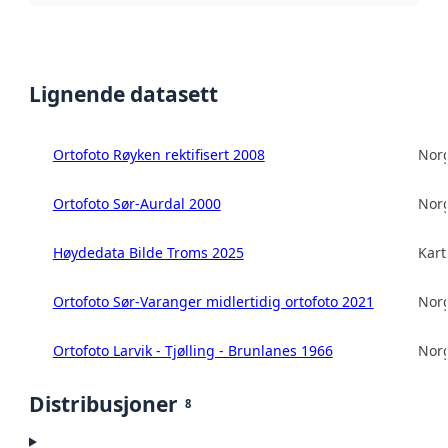
Lignende datasett
Ortofoto Røyken rektifisert 2008
Norg
Ortofoto Sør-Aurdal 2000
Norg
Høydedata Bilde Troms 2025
Kart
Ortofoto Sør-Varanger midlertidig ortofoto 2021
Norg
Ortofoto Larvik - Tjølling - Brunlanes 1966
Norg
Distribusjoner
8