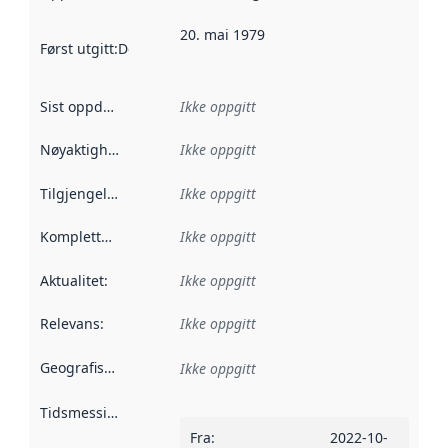
20. mai 1979
Først utgitt
:
Denne datoen sier når dataene i dette datasettet 
Sist oppdatert
:
Ikke oppgitt
Nøyaktighet
:
Ikke oppgitt
Tilgjengelighet
:
Ikke oppgitt
Kompletthet
:
Ikke oppgitt
Aktualitet
:
Ikke oppgitt
Relevans
:
Ikke oppgitt
Geografisk avgrensning
:
Ikke oppgitt
Tidsmessig avgrensning
:
Fra
:
2022-10-