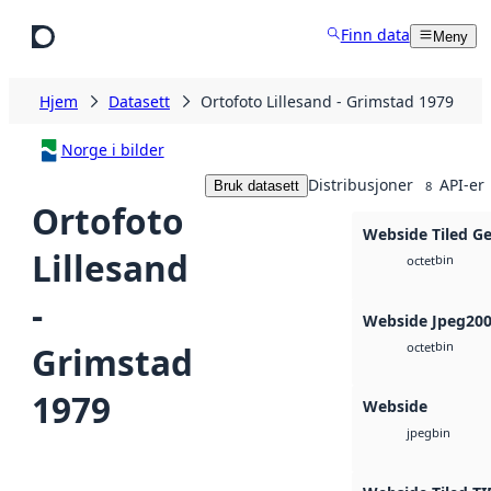
Hopp til hovedinnhold
Finn data
Meny
Hjem
Datasett
Ortofoto Lillesand - Grimstad 1979
Norge i bilder
Distribusjoner
API-er
Bruk datasett
8
Ortofoto
Webside Tiled G
Lillesand
bin
octet
-
Webside Jpeg20
bin
Grimstad
octet
1979
Webside
bin
jpeg