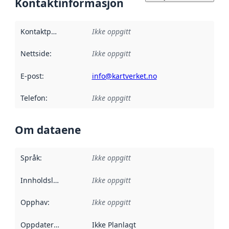
Kontaktinformasjon
Kontaktpunkt
:
Ikke oppgitt
Nettside
:
Ikke oppgitt
E-post
:
info@kartverket.no
Telefon
:
Ikke oppgitt
Om dataene
Språk
:
Ikke oppgitt
Innholdsleverandører
Ikke oppgitt
:
Opphav
:
Ikke oppgitt
Oppdateringsfrekvens
Ikke Planlagt
: