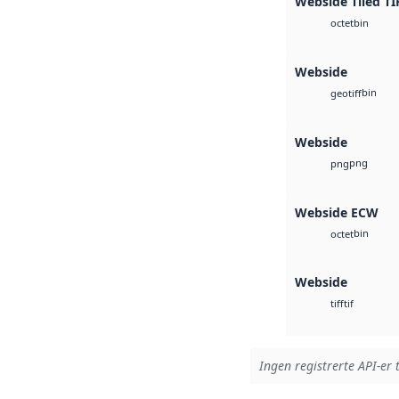
Webside Tiled TI
bin
octet
Webside
bin
geotiff
Webside
png
png
Webside ECW
bin
octet
Webside
tif
tiff
Ingen registrerte API-er 