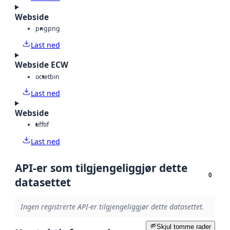
Webside
png
png
Last ned
Webside ECW
octet
bin
Last ned
Webside
tiff
tif
Last ned
API-er som tilgjengeliggjør dette
0
datasettet
Ingen registrerte API-er tilgjengeliggjør dette datasettet.
Skjul tomme rader