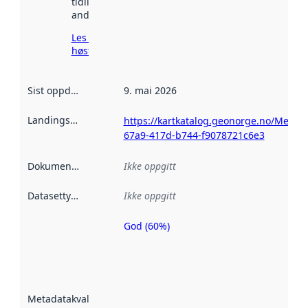
tidligere
andre steder.
Les mer om
høsting her
Sist oppdatert
:
9. mai 2026
Landingsside
:
https://kartkatalog.geonorge.no/Metad
67a9-417d-b744-f9078721c6e3
Dokumentasjon
:
Ikke oppgitt
Datasettype
:
Ikke oppgitt
God (60%)
Metadatakvalitet
er en indikator
på hvor godt
datasettene er
beskrevet ved
Metadatakvalitet
:
hjelp