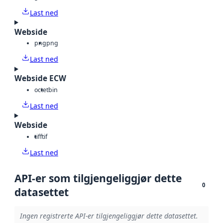
Last ned
Webside
png
png
Last ned
Webside ECW
octet
bin
Last ned
Webside
tiff
tif
Last ned
API-er som tilgjengeliggjør dette
0
datasettet
Ingen registrerte API-er tilgjengeliggjør dette datasettet.