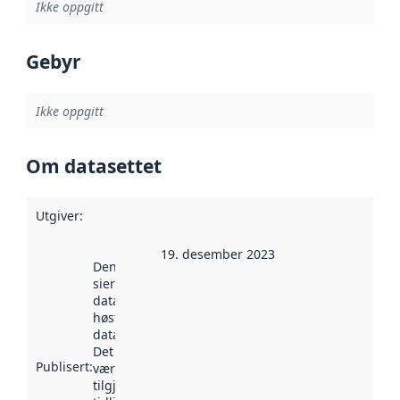
Ikke oppgitt
Gebyr
Ikke oppgitt
Om datasettet
Utgiver
:
19. desember 2023
Denne datoen
sier når
datasettet ble
høstet av
data.norge.no.
Det kan ha
Publisert
:
vært
tilgjengelig