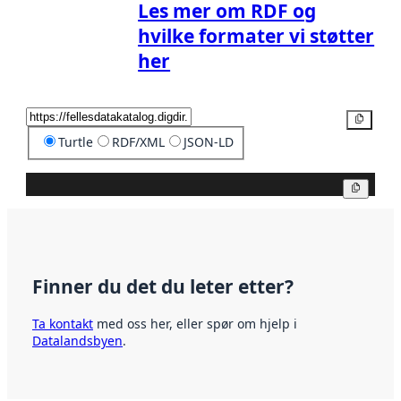
Les mer om RDF og
hvilke formater vi støtter
her
Kopier
Turtle
RDF/XML
JSON-LD
Kopier
Finner du det du leter etter?
Ta kontakt
med oss her, eller spør om hjelp i
Datalandsbyen
.