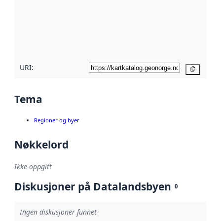
avmetadata.
Les mer om
metadatakvalitet
her
URI:
Kopier
Tema
Regioner og byer
Nøkkelord
Ikke oppgitt
Diskusjoner på Datalandsbyen
0
Ingen diskusjoner funnet